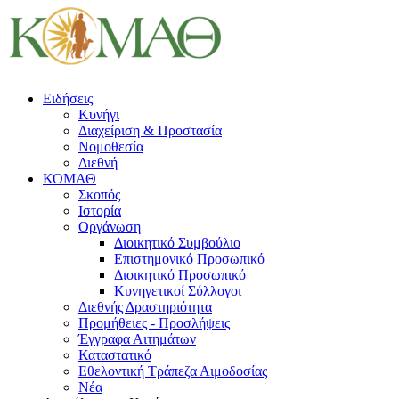
Ειδήσεις
Κυνήγι
Διαχείριση & Προστασία
Νομοθεσία
Διεθνή
ΚΟΜΑΘ
Σκοπός
Ιστορία
Οργάνωση
Διοικητικό Συμβούλιο
Επιστημονικό Προσωπικό
Διοικητικό Προσωπικό
Κυνηγετικοί Σύλλογοι
Διεθνής Δραστηριότητα
Προμήθειες - Προσλήψεις
Έγγραφα Αιτημάτων
Καταστατικό
Εθελοντική Τράπεζα Αιμοδοσίας
Νέα