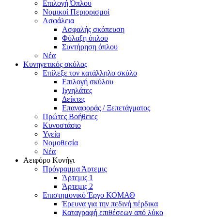
Επιλογή Όπλου
Νομικοί Περιορισμοί
Ασφάλεια
Ασφαλής σκόπευση
Φύλαξη όπλου
Συντήρηση όπλου
Νέα
Κυνηγετικός σκύλος
Επίλεξε τον κατάλληλο σκύλο
Επιλογή σκύλου
Ιχνηλάτες
Δείκτες
Επαναφοράς / Ξεπετάγματος
Πρώτες Βοήθειες
Κυνοστάσιο
Υγεία
Νομοθεσία
Νέα
Αειφόρο Κυνήγι
Πρόγραμμα Άρτεμις
Άρτεμις 1
Άρτεμις 2
Επιστημονικό Έργο ΚΟΜΑΘ
Έρευνα για την πεδινή πέρδικα
Καταγραφή επιθέσεων από λύκο