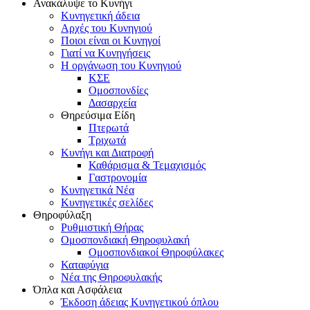
Ανακάλυψε το Κυνήγι
Κυνηγετική άδεια
Αρχές του Κυνηγιού
Ποιοι είναι οι Κυνηγοί
Γιατί να Κυνηγήσεις
Η οργάνωση του Κυνηγιού
ΚΣΕ
Ομοσπονδίες
Δασαρχεία
Θηρεύσιμα Είδη
Πτερωτά
Τριχωτά
Κυνήγι και Διατροφή
Καθάρισμα & Τεμαχισμός
Γαστρονομία
Κυνηγετικά Νέα
Κυνηγετικές σελίδες
Θηροφύλαξη
Ρυθμιστική Θήρας
Ομοσπονδιακή Θηροφυλακή
Oμοσπονδιακοί Θηροφύλακες
Καταφύγια
Νέα της Θηροφυλακής
Όπλα και Ασφάλεια
Έκδοση άδειας Κυνηγετικού όπλου