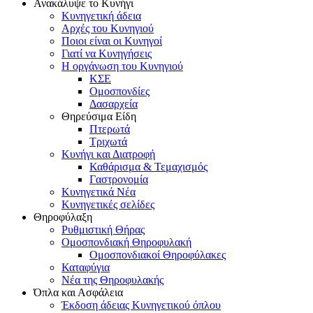
Ανακάλυψε το Κυνήγι
Κυνηγετική άδεια
Αρχές του Κυνηγιού
Ποιοι είναι οι Κυνηγοί
Γιατί να Κυνηγήσεις
Η οργάνωση του Κυνηγιού
ΚΣΕ
Ομοσπονδίες
Δασαρχεία
Θηρεύσιμα Είδη
Πτερωτά
Τριχωτά
Κυνήγι και Διατροφή
Καθάρισμα & Τεμαχισμός
Γαστρονομία
Κυνηγετικά Νέα
Κυνηγετικές σελίδες
Θηροφύλαξη
Ρυθμιστική Θήρας
Ομοσπονδιακή Θηροφυλακή
Oμοσπονδιακοί Θηροφύλακες
Καταφύγια
Νέα της Θηροφυλακής
Όπλα και Ασφάλεια
Έκδοση άδειας Κυνηγετικού όπλου