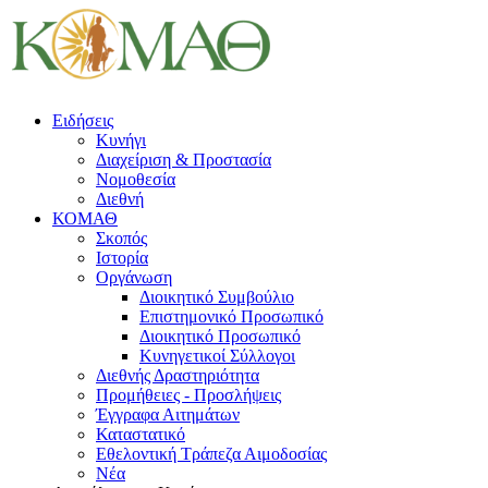
Ειδήσεις
Κυνήγι
Διαχείριση & Προστασία
Νομοθεσία
Διεθνή
ΚΟΜΑΘ
Σκοπός
Ιστορία
Οργάνωση
Διοικητικό Συμβούλιο
Επιστημονικό Προσωπικό
Διοικητικό Προσωπικό
Κυνηγετικοί Σύλλογοι
Διεθνής Δραστηριότητα
Προμήθειες - Προσλήψεις
Έγγραφα Αιτημάτων
Καταστατικό
Εθελοντική Τράπεζα Αιμοδοσίας
Νέα