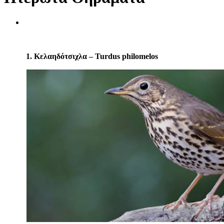
1. Κελαηδότσιχλα – Turdus philomelos