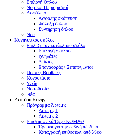
Επιλογή Όπλου
Νομικοί Περιορισμοί
Ασφάλεια
Ασφαλής σκόπευση
Φύλαξη όπλου
Συντήρηση όπλου
Νέα
Κυνηγετικός σκύλος
Επίλεξε τον κατάλληλο σκύλο
Επιλογή σκύλου
Ιχνηλάτες
Δείκτες
Επαναφοράς / Ξεπετάγματος
Πρώτες Βοήθειες
Κυνοστάσιο
Υγεία
Νομοθεσία
Νέα
Αειφόρο Κυνήγι
Πρόγραμμα Άρτεμις
Άρτεμις 1
Άρτεμις 2
Επιστημονικό Έργο ΚΟΜΑΘ
Έρευνα για την πεδινή πέρδικα
Καταγραφή επιθέσεων από λύκο