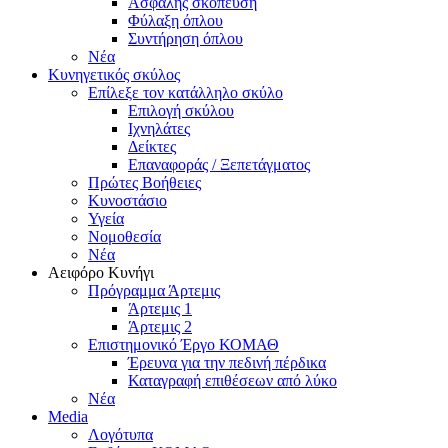
Ασφαλής σκόπευση
Φύλαξη όπλου
Συντήρηση όπλου
Νέα
Κυνηγετικός σκύλος
Επίλεξε τον κατάλληλο σκύλο
Επιλογή σκύλου
Ιχνηλάτες
Δείκτες
Επαναφοράς / Ξεπετάγματος
Πρώτες Βοήθειες
Κυνοστάσιο
Υγεία
Νομοθεσία
Νέα
Αειφόρο Κυνήγι
Πρόγραμμα Άρτεμις
Άρτεμις 1
Άρτεμις 2
Επιστημονικό Έργο ΚΟΜΑΘ
Έρευνα για την πεδινή πέρδικα
Καταγραφή επιθέσεων από λύκο
Νέα
Media
Λογότυπα