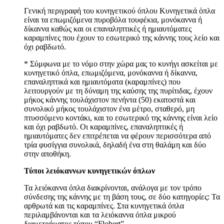
Γενική περιγραφή του κυνηγετικού όπλου Κυνηγετικά όπλα
είναι τα επωμιζόμενα πυροβόλα τουφέκια, μονόκαννα ή
δίκαννα καθώς και οι επαναληπτικές ή ημιαυτόματες
καραμπίνες που έχουν το εσωτερικό της κάννης τους λείο και
όχι ραβδωτό.
* Σύμφωνα με το νόμο στην χώρα μας το κυνήγι ασκείται με
κυνηγετικό όπλα, επωμιζόμενα, μονόκαννα ή δίκαννα,
επαναληπτικά και ημιαυτόματα (καραμπίνες) που
λειτουργούν με τη δύναμη της καύσης της πυρίτιδας, έχουν
μήκος κάννης τουλάχιστον πενήντα (50) εκατοστά και
συνολικό μήκος τουλάχιστον ένα μέτρο, σταθερό, μη
πτυσσόμενο κοντάκι, και το εσωτερικό της κάννης είναι λείο
και όχι ραβδωτό. Οι καραμπίνες, επαναληπτικές ή
ημιαυτόματες δεν επιτρέπεται να φέρουν περισσότερα από
τρία φυσίγγια συνολικά, δηλαδή ένα στη θαλάμη και δύο
στην αποθήκη.
Τύποι λειόκαννων κυνηγετικών όπλων
Τα λειόκαννα όπλα διακρίνονται, ανάλογα με τον τρόπο
σύνδεσης της κάννης με τη βάση τους, σε δύο κατηγορίες: Τα
αρθρωτά και τις καραμπίνες. Στα κυνηγετικά όπλα
περιλαμβάνονται και τα λειόκαννα όπλα μικρού
διαμετρήματος τύπου “Flobert”.