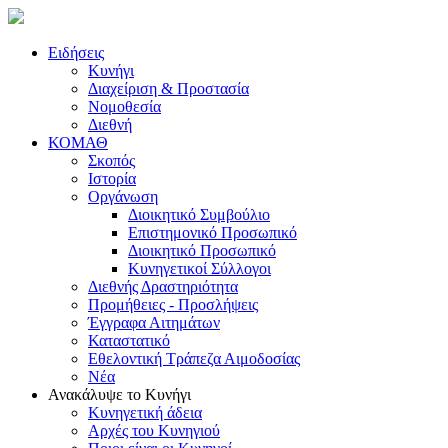
Ειδήσεις
Κυνήγι
Διαχείριση & Προστασία
Νομοθεσία
Διεθνή
ΚΟΜΑΘ
Σκοπός
Ιστορία
Οργάνωση
Διοικητικό Συμβούλιο
Επιστημονικό Προσωπικό
Διοικητικό Προσωπικό
Κυνηγετικοί Σύλλογοι
Διεθνής Δραστηριότητα
Προμήθειες - Προσλήψεις
Έγγραφα Αιτημάτων
Καταστατικό
Εθελοντική Τράπεζα Αιμοδοσίας
Νέα
Ανακάλυψε το Κυνήγι
Κυνηγετική άδεια
Αρχές του Κυνηγιού