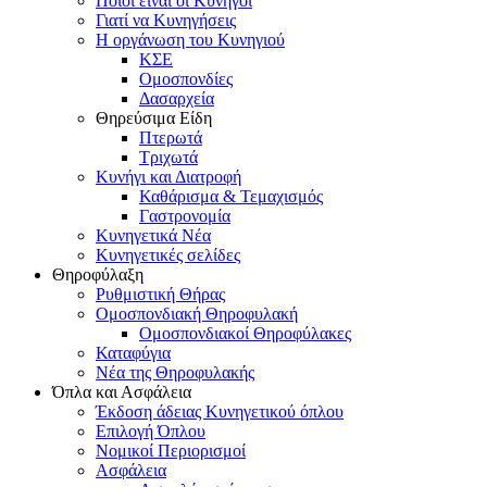
Ποιοι είναι οι Κυνηγοί
Γιατί να Κυνηγήσεις
Η οργάνωση του Κυνηγιού
ΚΣΕ
Ομοσπονδίες
Δασαρχεία
Θηρεύσιμα Είδη
Πτερωτά
Τριχωτά
Κυνήγι και Διατροφή
Καθάρισμα & Τεμαχισμός
Γαστρονομία
Κυνηγετικά Νέα
Κυνηγετικές σελίδες
Θηροφύλαξη
Ρυθμιστική Θήρας
Ομοσπονδιακή Θηροφυλακή
Oμοσπονδιακοί Θηροφύλακες
Καταφύγια
Νέα της Θηροφυλακής
Όπλα και Ασφάλεια
Έκδοση άδειας Κυνηγετικού όπλου
Επιλογή Όπλου
Νομικοί Περιορισμοί
Ασφάλεια