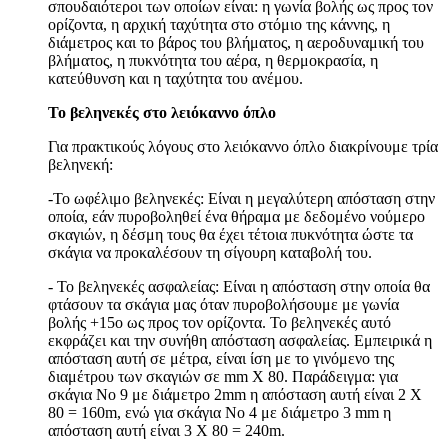
σπουδαιότεροι των οποίων είναι: η γωνία βολής ως προς τον
ορίζοντα, η αρχική ταχύτητα στο στόμιο της κάννης, η
διάμετρος και το βάρος του βλήματος, η αεροδυναμική του
βλήματος, η πυκνότητα του αέρα, η θερμοκρασία, η
κατεύθυνση και η ταχύτητα του ανέμου.
Το βεληνεκές στο λειόκαννο όπλο
Για πρακτικούς λόγους στο λειόκαννο όπλο διακρίνουμε τρία
βεληνεκή:
-Το ωφέλιμο βεληνεκές: Είναι η μεγαλύτερη απόσταση στην
οποία, εάν πυροβοληθεί ένα θήραμα με δεδομένο νούμερο
σκαγιών, η δέσμη τους θα έχει τέτοια πυκνότητα ώστε τα
σκάγια να προκαλέσουν τη σίγουρη καταβολή του.
- Το βεληνεκές ασφαλείας: Είναι η απόσταση στην οποία θα
φτάσουν τα σκάγια μας όταν πυροβολήσουμε με γωνία
βολής +15ο ως προς τον ορίζοντα. Το βεληνεκές αυτό
εκφράζει και την συνήθη απόσταση ασφαλείας. Εμπειρικά η
απόσταση αυτή σε μέτρα, είναι ίση με το γινόμενο της
διαμέτρου των σκαγιών σε mm Χ 80. Παράδειγμα: για
σκάγια Νο 9 με διάμετρο 2mm η απόσταση αυτή είναι 2 Χ
80 = 160m, ενώ για σκάγια Νο 4 με διάμετρο 3 mm η
απόσταση αυτή είναι 3 Χ 80 = 240m.