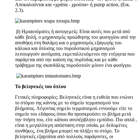
Αποκαλούνται και «χράπα - χρούπα» ή pump action, (Εικ.
2.3).
β) Ημιαυτόματες ή αυτογεμείς: Είναι αυτές που μετά από
κάθε βολή, ο μηχανισμός προώθησης του φυσιγγίου από την
αποθήκη στη θαλάμη και ο μηχανισμός εξαγωγής του
κάλυκα και όπλισης του πυροδοτικού μηχανισμού
λειτουργούν αυτόματα, εκμεταλλευόμενοι την ενέργεια που
παράγεται από την καύση της πυρίτιδας και με κάθε
τράβηγμα της σκανδάλης πυροδοτούν μόνον ένα φυσίγγιο.
Το βεληνεκές του όπλου
Γενικές πληροφορίες: Βεληνεκές είναι η ευθεία που ενώνει
το στόμιο της κάννης με το σημείο τερματισμού του
βλήματος. Λέγοντας σημείο τερματισμού εννοούμε είτε το
σημείο του εδάφους όπου θα προσκρούσει το βλήμα μετά
την πτήση του, είτε κάποιο ανυπέρβλητο εμπόδιο. Πιο απλά ,
είναι η μεγαλύτερη απόσταση στην οποία, με δεδομένες
συνθήκες, ένα βλήμα μπορεί να πλήξει το στόχο. Το
βεληνεκές εξαρτάται από πολλούς παράγοντες, οι