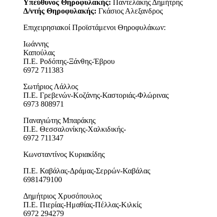
Υπεύθυνος Θηροφυλακής:
Παντελάκης Δημήτρης
Δ/ντής Θηροφυλακής:
Γκάσιος Αλεξανδρος
Επιχειρησιακοί Προϊστάμενοι Θηροφυλάκων:
Ιωάννης
Καπούλας
Π.Ε. Ροδόπης-Ξάνθης-Έβρου
6972 711383
Σωτήριος Λάλλος
Π.Ε. Γρεβενών-Κοζάνης-Καστοριάς-Φλώρινας
6973 808971
Παναγιώτης Μπαράκης
Π.Ε. Θεσσαλονίκης-Χαλκιδικής-
6972 711347
Κωνσταντίνος Κυριακίδης
Π.Ε. Καβάλας-Δράμας-Σερρών-Καβάλας
6981479100
Δημήτριος Χρυσόπουλος
Π.Ε. Πιερίας-Ημαθίας-Πέλλας-Κιλκίς
6972 294279