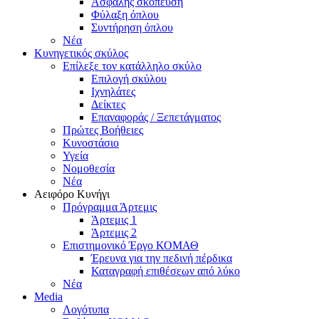
Ασφαλής σκόπευση
Φύλαξη όπλου
Συντήρηση όπλου
Νέα
Κυνηγετικός σκύλος
Επίλεξε τον κατάλληλο σκύλο
Επιλογή σκύλου
Ιχνηλάτες
Δείκτες
Επαναφοράς / Ξεπετάγματος
Πρώτες Βοήθειες
Κυνοστάσιο
Υγεία
Νομοθεσία
Νέα
Αειφόρο Κυνήγι
Πρόγραμμα Άρτεμις
Άρτεμις 1
Άρτεμις 2
Επιστημονικό Έργο ΚΟΜΑΘ
Έρευνα για την πεδινή πέρδικα
Καταγραφή επιθέσεων από λύκο
Νέα
Media
Λογότυπα