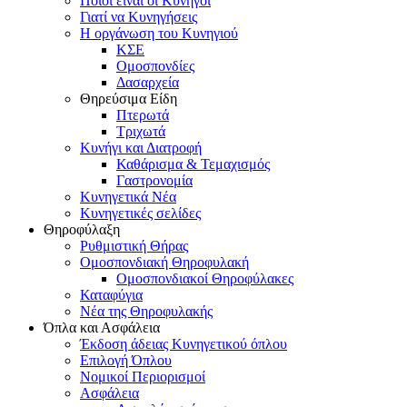
Ποιοι είναι οι Κυνηγοί
Γιατί να Κυνηγήσεις
Η οργάνωση του Κυνηγιού
ΚΣΕ
Ομοσπονδίες
Δασαρχεία
Θηρεύσιμα Είδη
Πτερωτά
Τριχωτά
Κυνήγι και Διατροφή
Καθάρισμα & Τεμαχισμός
Γαστρονομία
Κυνηγετικά Νέα
Κυνηγετικές σελίδες
Θηροφύλαξη
Ρυθμιστική Θήρας
Ομοσπονδιακή Θηροφυλακή
Oμοσπονδιακοί Θηροφύλακες
Καταφύγια
Νέα της Θηροφυλακής
Όπλα και Ασφάλεια
Έκδοση άδειας Κυνηγετικού όπλου
Επιλογή Όπλου
Νομικοί Περιορισμοί
Ασφάλεια