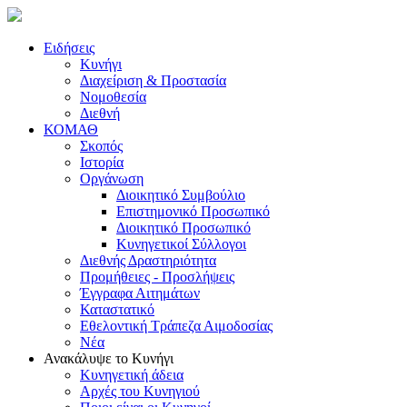
Ειδήσεις
Κυνήγι
Διαχείριση & Προστασία
Νομοθεσία
Διεθνή
ΚΟΜΑΘ
Σκοπός
Ιστορία
Οργάνωση
Διοικητικό Συμβούλιο
Επιστημονικό Προσωπικό
Διοικητικό Προσωπικό
Κυνηγετικοί Σύλλογοι
Διεθνής Δραστηριότητα
Προμήθειες - Προσλήψεις
Έγγραφα Αιτημάτων
Καταστατικό
Εθελοντική Τράπεζα Αιμοδοσίας
Νέα
Ανακάλυψε το Κυνήγι
Κυνηγετική άδεια
Αρχές του Κυνηγιού