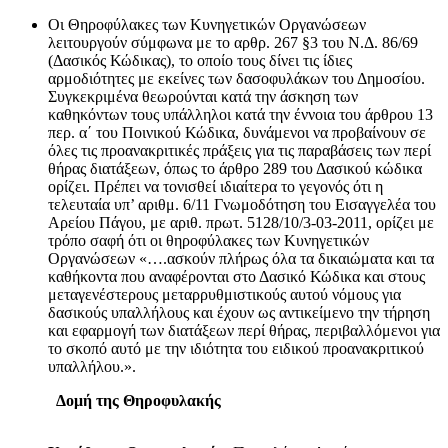
Οι Θηροφύλακες των Κυνηγετικών Οργανώσεων
λειτουργούν σύμφωνα με το αρθρ. 267 §3 του Ν.Δ. 86/69
(Δασικός Κώδικας), το οποίο τους δίνει τις ίδιες
αρμοδιότητες με εκείνες των δασοφυλάκων του Δημοσίου.
Συγκεκριμένα θεωρούνται κατά την άσκηση των
καθηκόντων τους υπάλληλοι κατά την έννοια του άρθρου 13
περ. α΄ του Ποινικού Κώδικα, δυνάμενοι να προβαίνουν σε
όλες τις προανακριτικές πράξεις για τις παραβάσεις των περί
θήρας διατάξεων, όπως το άρθρο 289 του Δασικού κώδικα
ορίζει. Πρέπει να τονισθεί ιδιαίτερα το γεγονός ότι η
τελευταία υπ’ αριθμ. 6/11 Γνωμοδότηση του Εισαγγελέα του
Αρείου Πάγου, με αριθ. πρωτ. 5128/10/3-03-2011, ορίζει με
τρόπο σαφή ότι οι θηροφύλακες των Κυνηγετικών
Οργανώσεων «….ασκούν πλήρως όλα τα δικαιώματα και τα
καθήκοντα που αναφέρονται στο Δασικό Κώδικα και στους
μεταγενέστερους μεταρρυθμιστικούς αυτού νόμους για
δασικούς υπαλλήλους και έχουν ως αντικείμενο την τήρηση
και εφαρμογή των διατάξεων περί θήρας, περιβαλλόμενοι για
το σκοπό αυτό με την ιδιότητα του ειδικού προανακριτικού
υπαλλήλου.».
Δομή της Θηροφυλακής