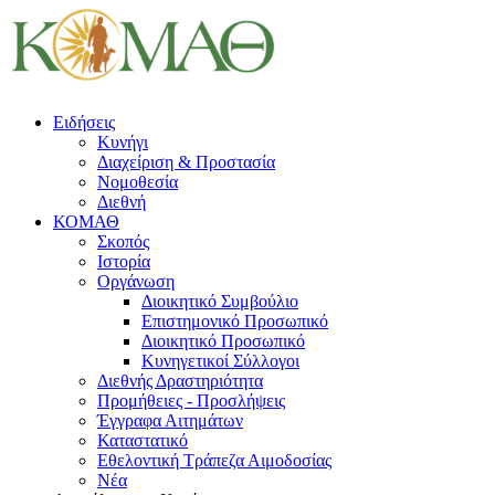
Ειδήσεις
Κυνήγι
Διαχείριση & Προστασία
Νομοθεσία
Διεθνή
ΚΟΜΑΘ
Σκοπός
Ιστορία
Οργάνωση
Διοικητικό Συμβούλιο
Επιστημονικό Προσωπικό
Διοικητικό Προσωπικό
Κυνηγετικοί Σύλλογοι
Διεθνής Δραστηριότητα
Προμήθειες - Προσλήψεις
Έγγραφα Αιτημάτων
Καταστατικό
Εθελοντική Τράπεζα Αιμοδοσίας
Νέα