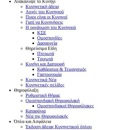
Ανακάλυψε το Κυνήγι
Κυνηγετική άδεια
Αρχές του Κυνηγιού
Ποιοι είναι οι Κυνηγοί
Γιατί να Κυνηγήσεις
Η οργάνωση του Κυνηγιού
ΚΣΕ
Ομοσπονδίες
Δασαρχεία
Θηρεύσιμα Είδη
Πτερωτά
Τριχωτά
Κυνήγι και Διατροφή
Καθάρισμα & Τεμαχισμός
Γαστρονομία
Κυνηγετικά Νέα
Κυνηγετικές σελίδες
Θηροφύλαξη
Ρυθμιστική Θήρας
Ομοσπονδιακή Θηροφυλακή
Oμοσπονδιακοί Θηροφύλακες
Καταφύγια
Νέα της Θηροφυλακής
Όπλα και Ασφάλεια
Έκδοση άδειας Κυνηγετικού όπλου