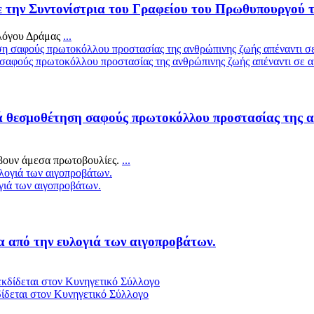
την Συντονίστρια του Γραφείου του Πρωθυπουργού 
λλόγου Δράμας
...
φούς πρωτοκόλλου προστασίας της ανθρώπινης ζωής απέναντι σε αυ
θεσμοθέτηση σαφούς πρωτοκόλλου προστασίας της ανθ
άβουν άμεσα πρωτοβουλίες.
...
γιά των αιγοπροβάτων.
α από την ευλογιά των αιγοπροβάτων.
δίδεται στον Κυνηγετικό Σύλλογο