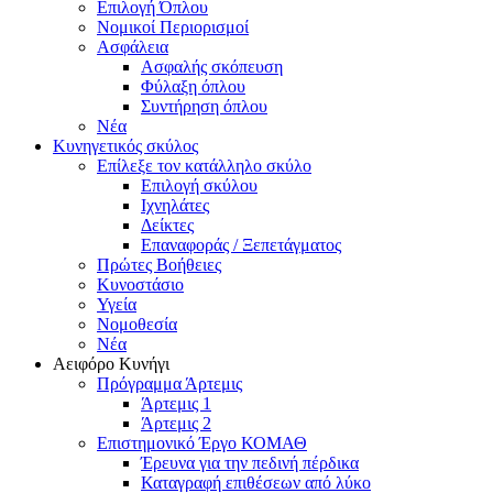
Επιλογή Όπλου
Νομικοί Περιορισμοί
Ασφάλεια
Ασφαλής σκόπευση
Φύλαξη όπλου
Συντήρηση όπλου
Νέα
Κυνηγετικός σκύλος
Επίλεξε τον κατάλληλο σκύλο
Επιλογή σκύλου
Ιχνηλάτες
Δείκτες
Επαναφοράς / Ξεπετάγματος
Πρώτες Βοήθειες
Κυνοστάσιο
Υγεία
Νομοθεσία
Νέα
Αειφόρο Κυνήγι
Πρόγραμμα Άρτεμις
Άρτεμις 1
Άρτεμις 2
Επιστημονικό Έργο ΚΟΜΑΘ
Έρευνα για την πεδινή πέρδικα
Καταγραφή επιθέσεων από λύκο