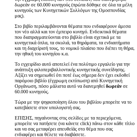
δωρεάν σε 60.000 κυνηγούς (πρώτα δόθηκε σε όλα τα μέλη
κυνηγούς των Κυνηγετικών Συλλόγων της Ομοσπονδίας
μας).
Στο βιβίο περιλαμβάνονται θέματα που ενδιαφέρουν άμεσα
τον νέο αλλά και τον έμπειρο κυνηγό. Ενδεικτικά θέματα
που διαπραγματεύονται στο βιβλίο είναι σχετικά με τα
κυνηγετικά όπλα, τα σκυλιά, τα θηράματα, τα ενδιαιτήματα
και τη διαχείρισή τους, το νομικό πλαίσιο που διέπει τη θήρα,
την ηθική του κυνηγίου κ.α.
Το εγχειρίδιο αυτό αποτελεί ένα πολύτιμο εργαλείο για την
ανάπτυξη φιλοπεριβαλλοντικής κυνηγετικής συνείδησης.
Αξίζει να σημειωθεί ότι ποτέ έως σήμερα δεν έχει εκδοθεί
παρόμοιο βιβλίο (έγχρωμη εκτύπωση) από Κυνηγετική
Οργάνωση, πόσο μάλιστα αυτό να διανεμηθεί
δωρεάν
σε
60.000 κυνηγούς.
Τώρα με την ψηφιοποίηση όλου του βιβλίου μπορείτε να το
κατεβάσετε στον υπολογιστή σας.
ΕΠΙΣΗΣ, πηγαίνοντας στις σελίδες με τα περιεχόμενα,
μπορείτε να πατήσετε (να κάνετε click) πάνω στον κάθε τίτλο
και να σας μεταφέρει απευθείάς στο θέμα που σας
ενδιαφέρει και θέλετε να διαβάσετε.