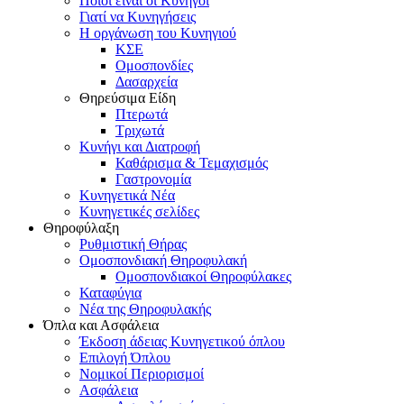
Ποιοι είναι οι Κυνηγοί
Γιατί να Κυνηγήσεις
Η οργάνωση του Κυνηγιού
ΚΣΕ
Ομοσπονδίες
Δασαρχεία
Θηρεύσιμα Είδη
Πτερωτά
Τριχωτά
Κυνήγι και Διατροφή
Καθάρισμα & Τεμαχισμός
Γαστρονομία
Κυνηγετικά Νέα
Κυνηγετικές σελίδες
Θηροφύλαξη
Ρυθμιστική Θήρας
Ομοσπονδιακή Θηροφυλακή
Oμοσπονδιακοί Θηροφύλακες
Καταφύγια
Νέα της Θηροφυλακής
Όπλα και Ασφάλεια
Έκδοση άδειας Κυνηγετικού όπλου
Επιλογή Όπλου
Νομικοί Περιορισμοί
Ασφάλεια