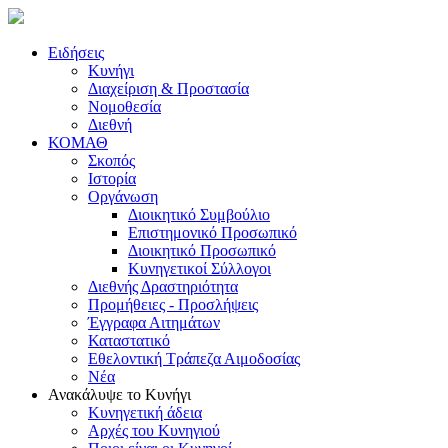
Ειδήσεις
Κυνήγι
Διαχείριση & Προστασία
Νομοθεσία
Διεθνή
ΚΟΜΑΘ
Σκοπός
Ιστορία
Οργάνωση
Διοικητικό Συμβούλιο
Επιστημονικό Προσωπικό
Διοικητικό Προσωπικό
Κυνηγετικοί Σύλλογοι
Διεθνής Δραστηριότητα
Προμήθειες - Προσλήψεις
Έγγραφα Αιτημάτων
Καταστατικό
Εθελοντική Τράπεζα Αιμοδοσίας
Νέα
Ανακάλυψε το Κυνήγι
Κυνηγετική άδεια
Αρχές του Κυνηγιού