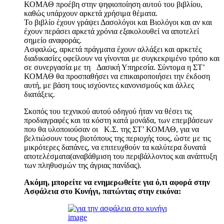
ΚΟΜΑΘ προέβη στην ψηφιοποίηση αυτού του βιβλίου,
καθώς υπάρχουν αρκετά χρήσιμα θέματα.
Το βιβλίο έχουν γράψει Δασολόγοι και Βιολόγοι και αν και
έχουν περάσει αρκετά χρόνια εξακολουθεί να αποτελεί
σημείο αναφοράς.
Ασφαλώς, αρκετά πράγματα έχουν αλλάξει και αρκετές
διαδικασίες οφείλουν να γίνονται με συγκεκριμένο τρόπο και
σε συνεργασία με τη Δασική Υπηρεσία. Σύντομα η ΣΤ’
ΚΟΜΑΘ θα προσπαθήσει να επικαιροποιήσει την έκδοση
αυτή, με βάση τους ισχύοντες κανονισμούς και άλλες
διατάξεις.
Σκοπός του τεχνικού αυτού οδηγού ήταν να θέσει τις
προδιαγραφές και τα κόστη κατά μονάδα, των επεμβάσεων
που θα υλοποιούσαν οι Κ.Σ. της ΣΤ’ ΚΟΜΑΘ, για να
βελτιώσουν τους βιοτόπους της περιοχής τους, ώστε με τις
μικρότερες δαπάνες, να επιτευχθούν τα καλύτερα δυνατά
αποτελέσματα(αναβάθμιση του περιβάλλοντος και ανάπτυξη
των πληθυσμών της άγριας πανίδας).
Ακόμη, μπορείτε να ενημερωθείτε για ό,τι αφορά στην
Ασφάλεια στο Κυνήγι, πατώντας στην εικόνα: