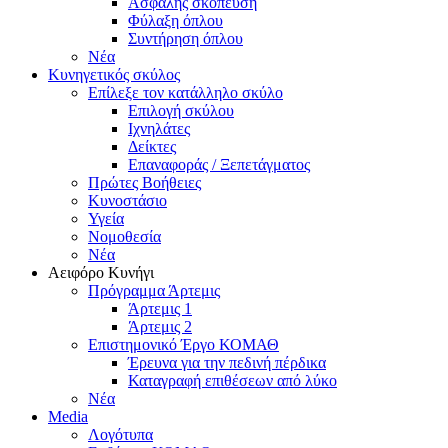
Ασφαλής σκόπευση
Φύλαξη όπλου
Συντήρηση όπλου
Νέα
Κυνηγετικός σκύλος
Επίλεξε τον κατάλληλο σκύλο
Επιλογή σκύλου
Ιχνηλάτες
Δείκτες
Επαναφοράς / Ξεπετάγματος
Πρώτες Βοήθειες
Κυνοστάσιο
Υγεία
Νομοθεσία
Νέα
Αειφόρο Κυνήγι
Πρόγραμμα Άρτεμις
Άρτεμις 1
Άρτεμις 2
Επιστημονικό Έργο ΚΟΜΑΘ
Έρευνα για την πεδινή πέρδικα
Καταγραφή επιθέσεων από λύκο
Νέα
Media
Λογότυπα