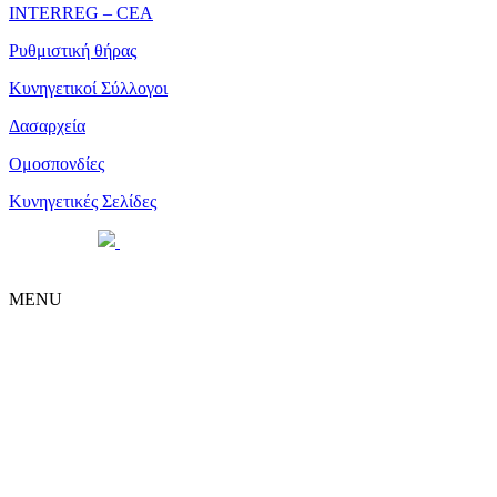
ΙΝΤΕRREG – CEA
Ρυθμιστική θήρας
Κυνηγετικοί Σύλλογοι
Δασαρχεία
Ομοσπονδίες
Κυνηγετικές Σελίδες
Powered by
| Copyright 2026 © • Κυνηγετική Ομοσπονδία
Μακεδονίας Θράκης
MENU