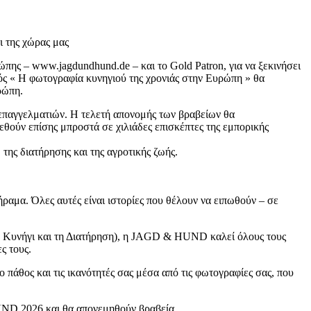
 της χώρας μας
ης – www.jagdundhund.de – και το Gold Patron, για να ξεκινήσει
ός « Η φωτογραφία κυνηγιού της χρονιάς στην Ευρώπη » θα
ρώπη.
 επαγγελματιών. Η τελετή απονομής των βραβείων θα
ούν επίσης μπροστά σε χιλιάδες επισκέπτες της εμπορικής
ς διατήρησης και της αγροτικής ζωής.
θήραμα. Όλες αυτές είναι ιστορίες που θέλουν να ειπωθούν – σε
το Κυνήγι και τη Διατήρηση), η JAGD & HUND καλεί όλους τους
ς τους.
το πάθος και τις ικανότητές σας μέσα από τις φωτογραφίες σας, που
HUND 2026 και θα απονεμηθούν βραβεία.