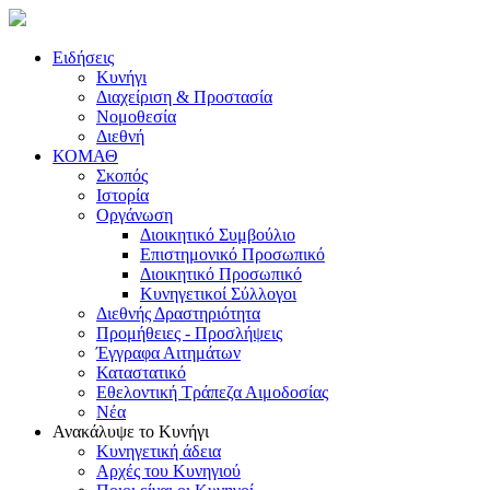
Ειδήσεις
Κυνήγι
Διαχείριση & Προστασία
Νομοθεσία
Διεθνή
ΚΟΜΑΘ
Σκοπός
Ιστορία
Οργάνωση
Διοικητικό Συμβούλιο
Επιστημονικό Προσωπικό
Διοικητικό Προσωπικό
Κυνηγετικοί Σύλλογοι
Διεθνής Δραστηριότητα
Προμήθειες - Προσλήψεις
Έγγραφα Αιτημάτων
Καταστατικό
Εθελοντική Τράπεζα Αιμοδοσίας
Νέα
Ανακάλυψε το Κυνήγι
Κυνηγετική άδεια
Αρχές του Κυνηγιού