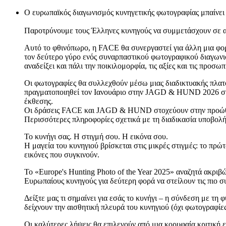
Ο ευρωπαϊκός διαγωνισμός κυνηγετικής φωτογραφίας μπαίνει
Παροτρύνουμε τους Έλληνες κυνηγούς να συμμετάσχουν σε αυ
Αυτό το φθινόπωρο, η FACE θα συνεργαστεί για άλλη μια φο
τον δεύτερο γύρο ενός συναρπαστικού φωτογραφικού διαγωνι
αναδείξει και πάλι την ποικιλομορφία, τις αξίες και τις προσ
Οι φωτογραφίες θα συλλεχθούν μέσω μιας διαδικτυακής πλατφ
πραγματοποιηθεί τον Ιανουάριο στην JAGD & HUND 2026 στο 
έκθεσης.
Οι δράσεις FACE και JAGD & HUND στοχεύουν στην προώθηση
Περισσότερες πληροφορίες σχετικά με τη διαδικασία υποβολ
Το κυνήγι σας. Η στιγμή σου. Η εικόνα σου.
Η μαγεία του κυνηγιού βρίσκεται στις μικρές στιγμές: το πρώ
εικόνες που συγκινούν.
Το «Europe's Hunting Photo of the Year 2025» αναζητά ακρι
Ευρωπαίους κυνηγούς για δεύτερη φορά να στείλουν τις πιο σ
Δείξτε μας τι σημαίνει για εσάς το κυνήγι – η σύνδεση με τη 
δείχνουν την αισθητική πλευρά του κυνηγιού (όχι φωτογραφίε
Οι καλύτερες λήψεις θα επιλεγούν από μια κορυφαία κριτικ