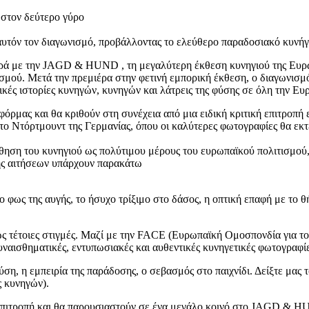
 στον δεύτερο γύρο
τόν τον διαγωνισμό, προβάλλοντας το ελεύθερο παραδοσιακό κυνήγι
ρά με την JAGD & HUND , τη μεγαλύτερη έκθεση κυνηγιού της Ευρώπ
σμού. Μετά την πρεμιέρα στην φετινή εμπορική έκθεση, ο διαγωνισμ
ωπικές ιστορίες κυνηγών, κυνηγών και λάτρεις της φύσης σε όλη την Ευ
όρμας και θα κριθούν στη συνέχεια από μια ειδική κριτική επιτροπή
Ντόρτμουντ της Γερμανίας, όπου οι καλύτερες φωτογραφίες θα εκτεθ
 του κυνηγιού ως πολύτιμου μέρους του ευρωπαϊκού πολιτισμού, τη
ής αιτήσεων υπάρχουν παρακάτω
το φως της αυγής, το ήσυχο τρίξιμο στο δάσος, η οπτική επαφή με το 
βώς τέτοιες στιγμές. Μαζί με την FACE (Ευρωπαϊκή Ομοσπονδία για 
υναισθηματικές, εντυπωσιακές και αυθεντικές κυνηγετικές φωτογραφίε
φύση, η εμπειρία της παράδοσης, ο σεβασμός στο παιχνίδι. Δείξτε μας 
ς κυνηγών).
ή επιτροπή και θα παρουσιαστούν σε ένα μεγάλο κοινό στο JAGD & 