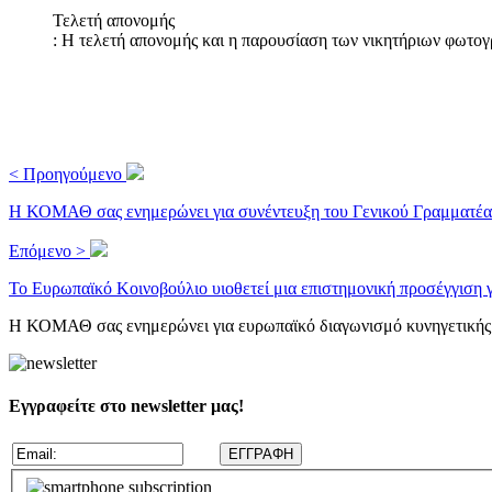
Τελετή απονομής
: Η τελετή απονομής και η παρουσίαση των νικητήριων φω
< Προηγούμενο
Η ΚΟΜΑΘ σας ενημερώνει για συνέντευξη του Γενικού Γραμματέα
Επόμενο >
Το Ευρωπαϊκό Κοινοβούλιο υιοθετεί μια επιστημονική προσέγγιση γ
H ΚΟΜΑΘ σας ενημερώνει για ευρωπαϊκό διαγωνισμό κυνηγετικής
Εγγραφείτε στο newsletter μας!