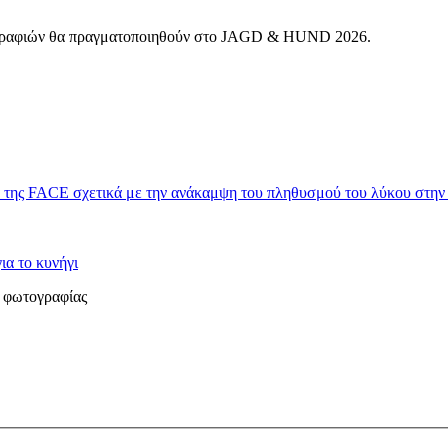
τογραφιών θα πραγματοποιηθούν στο JAGD & HUND 2026.
 της FACE σχετικά με την ανάκαμψη του πληθυσμού του λύκου στη
ια το κυνήγι
 φωτογραφίας