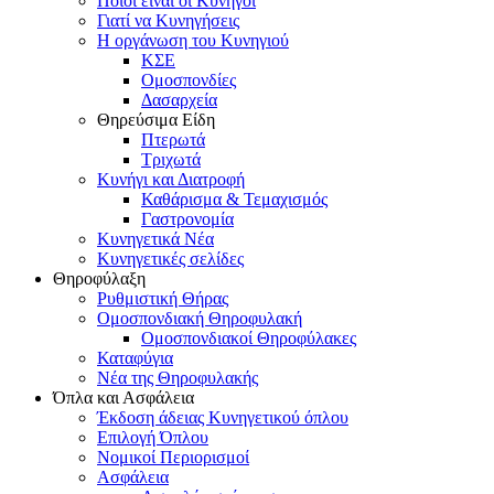
Ποιοι είναι οι Κυνηγοί
Γιατί να Κυνηγήσεις
Η οργάνωση του Κυνηγιού
ΚΣΕ
Ομοσπονδίες
Δασαρχεία
Θηρεύσιμα Είδη
Πτερωτά
Τριχωτά
Κυνήγι και Διατροφή
Καθάρισμα & Τεμαχισμός
Γαστρονομία
Κυνηγετικά Νέα
Κυνηγετικές σελίδες
Θηροφύλαξη
Ρυθμιστική Θήρας
Ομοσπονδιακή Θηροφυλακή
Oμοσπονδιακοί Θηροφύλακες
Καταφύγια
Νέα της Θηροφυλακής
Όπλα και Ασφάλεια
Έκδοση άδειας Κυνηγετικού όπλου
Επιλογή Όπλου
Νομικοί Περιορισμοί
Ασφάλεια