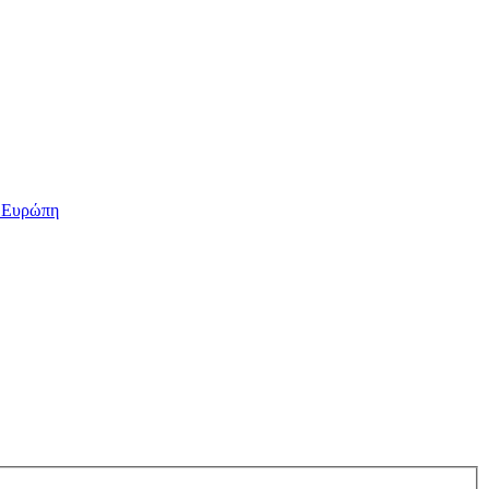
ν Ευρώπη