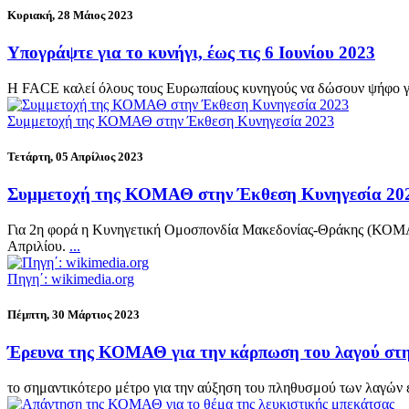
Κυριακή, 28 Μάιος 2023
Υπογράψτε για το κυνήγι, έως τις 6 Ιουνίου 2023
Η FACE καλεί όλους τους Ευρωπαίους κυνηγούς να δώσουν ψήφο για
Συμμετοχή της ΚΟΜΑΘ στην Έκθεση Κυνηγεσία 2023
Τετάρτη, 05 Απρίλιος 2023
Συμμετοχή της ΚΟΜΑΘ στην Έκθεση Κυνηγεσία 20
Για 2η φορά η Κυνηγετική Ομοσπονδία Μακεδονίας-Θράκης (ΚΟΜΑΘ
Απριλίου.
...
Πηγη΄: wikimedia.org
Πέμπτη, 30 Μάρτιος 2023
Έρευνα της ΚΟΜΑΘ για την κάρπωση του λαγού στη
το σημαντικότερο μέτρο για την αύξηση του πληθυσμού των λαγών 