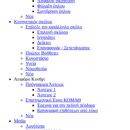
Ασφαλής σκόπευση
Φύλαξη όπλου
Συντήρηση όπλου
Νέα
Κυνηγετικός σκύλος
Επίλεξε τον κατάλληλο σκύλο
Επιλογή σκύλου
Ιχνηλάτες
Δείκτες
Επαναφοράς / Ξεπετάγματος
Πρώτες Βοήθειες
Κυνοστάσιο
Υγεία
Νομοθεσία
Νέα
Αειφόρο Κυνήγι
Πρόγραμμα Άρτεμις
Άρτεμις 1
Άρτεμις 2
Επιστημονικό Έργο ΚΟΜΑΘ
Έρευνα για την πεδινή πέρδικα
Καταγραφή επιθέσεων από λύκο
Νέα
Media
Λογότυπα