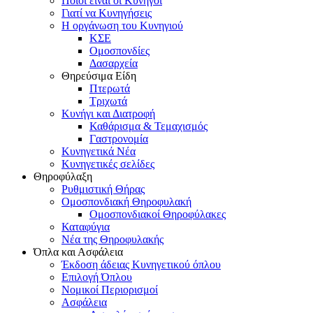
Ποιοι είναι οι Κυνηγοί
Γιατί να Κυνηγήσεις
Η οργάνωση του Κυνηγιού
ΚΣΕ
Ομοσπονδίες
Δασαρχεία
Θηρεύσιμα Είδη
Πτερωτά
Τριχωτά
Κυνήγι και Διατροφή
Καθάρισμα & Τεμαχισμός
Γαστρονομία
Κυνηγετικά Νέα
Κυνηγετικές σελίδες
Θηροφύλαξη
Ρυθμιστική Θήρας
Ομοσπονδιακή Θηροφυλακή
Oμοσπονδιακοί Θηροφύλακες
Καταφύγια
Νέα της Θηροφυλακής
Όπλα και Ασφάλεια
Έκδοση άδειας Κυνηγετικού όπλου
Επιλογή Όπλου
Νομικοί Περιορισμοί
Ασφάλεια