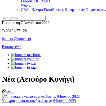
Εκδόσεις ΚΟΜΑΘ
Web tv
CEA - Κέντρο Εκπαίδευσης Κυνηγετικών Οργανώσεω
Παρασκευή 7 Αυγούστου 2026
T: 2310 477 128
hunters@hunters.gr
Επικοινωνία
Νέα (Αειφόρο Κυνήγι)
RSS
Υπογράψτε για το κυνήγι, έως τις 6 Ιουνίου 2023