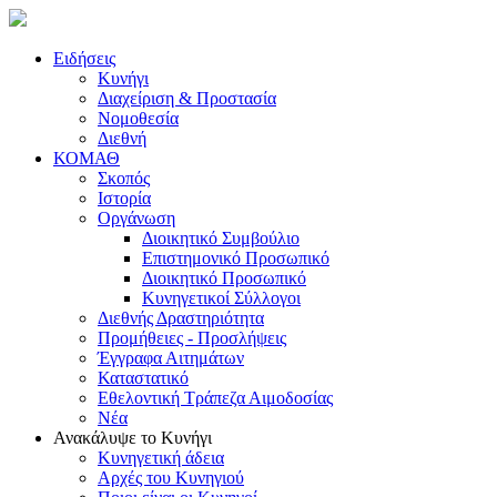
Ειδήσεις
Κυνήγι
Διαχείριση & Προστασία
Νομοθεσία
Διεθνή
ΚΟΜΑΘ
Σκοπός
Ιστορία
Οργάνωση
Διοικητικό Συμβούλιο
Επιστημονικό Προσωπικό
Διοικητικό Προσωπικό
Κυνηγετικοί Σύλλογοι
Διεθνής Δραστηριότητα
Προμήθειες - Προσλήψεις
Έγγραφα Αιτημάτων
Καταστατικό
Εθελοντική Τράπεζα Αιμοδοσίας
Νέα
Ανακάλυψε το Κυνήγι
Κυνηγετική άδεια
Αρχές του Κυνηγιού