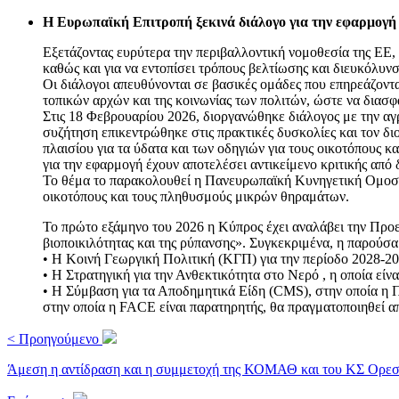
Η Ευρωπαϊκή Επιτροπή ξεκινά διάλογο για την εφαρμογή
Εξετάζοντας ευρύτερα την περιβαλλοντική νομοθεσία της ΕΕ, 
καθώς και για να εντοπίσει τρόπους βελτίωσης και διευκόλυν
Οι διάλογοι απευθύνονται σε βασικές ομάδες που επηρεάζοντα
τοπικών αρχών και της κοινωνίας των πολιτών, ώστε να διασφ
Στις 18 Φεβρουαρίου 2026, διοργανώθηκε διάλογος με την αγρ
συζήτηση επικεντρώθηκε στις πρακτικές δυσκολίες και τον διο
πλαισίου για τα ύδατα και των οδηγιών για τους οικοτόπους 
για την εφαρμογή έχουν αποτελέσει αντικείμενο κριτικής απ
Το θέμα το παρακολουθεί η Πανευρωπαϊκή Κυνηγετική Ομοσπον
οικοτόπους και τους πληθυσμούς μικρών θηραμάτων.
Το πρώτο εξάμηνο του 2026 η Κύπρος έχει αναλάβει την Προεδ
βιοποικιλότητας και της ρύπανσης». Συγκεκριμένα, η παρούσα 
• Η Κοινή Γεωργική Πολιτική (ΚΓΠ) για την περίοδο 2028-20
• Η Στρατηγική για την Ανθεκτικότητα στο Νερό , η οποία εί
• Η Σύμβαση για τα Αποδημητικά Είδη (CMS), στην οποία η 
στην οποία η FACE είναι παρατηρητής, θα πραγματοποιηθεί απ
< Προηγούμενο
Άμεση η αντίδραση και η συμμετοχή της ΚΟΜΑΘ και του ΚΣ Ορεστι