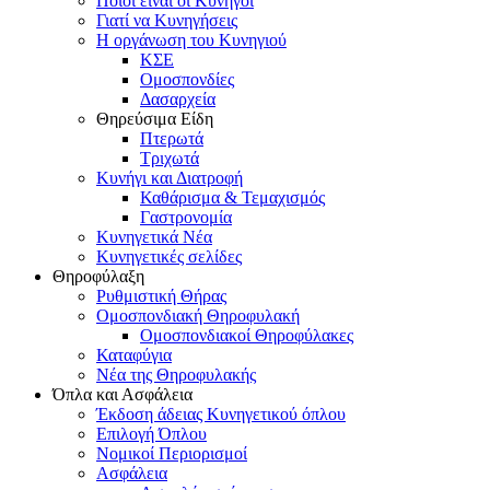
Ποιοι είναι οι Κυνηγοί
Γιατί να Κυνηγήσεις
Η οργάνωση του Κυνηγιού
ΚΣΕ
Ομοσπονδίες
Δασαρχεία
Θηρεύσιμα Είδη
Πτερωτά
Τριχωτά
Κυνήγι και Διατροφή
Καθάρισμα & Τεμαχισμός
Γαστρονομία
Κυνηγετικά Νέα
Κυνηγετικές σελίδες
Θηροφύλαξη
Ρυθμιστική Θήρας
Ομοσπονδιακή Θηροφυλακή
Oμοσπονδιακοί Θηροφύλακες
Καταφύγια
Νέα της Θηροφυλακής
Όπλα και Ασφάλεια
Έκδοση άδειας Κυνηγετικού όπλου
Επιλογή Όπλου
Νομικοί Περιορισμοί
Ασφάλεια