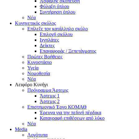
Ασφαλής σκόπευση
Φύλαξη όπλου
Συντήρηση όπλου
Νέα
Κυνηγετικός σκύλος
Επίλεξε τον κατάλληλο σκύλο
Επιλογή σκύλου
Ιχνηλάτες
Δείκτες
Επαναφοράς / Ξεπετάγματος
Πρώτες Βοήθειες
Κυνοστάσιο
Υγεία
Νομοθεσία
Νέα
Αειφόρο Κυνήγι
Πρόγραμμα Άρτεμις
Άρτεμις 1
Άρτεμις 2
Επιστημονικό Έργο ΚΟΜΑΘ
Έρευνα για την πεδινή πέρδικα
Καταγραφή επιθέσεων από λύκο
Νέα
Media
Λογότυπα