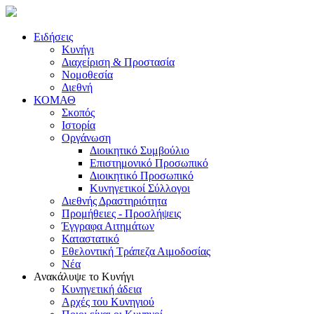
Ειδήσεις
Κυνήγι
Διαχείριση & Προστασία
Νομοθεσία
Διεθνή
ΚΟΜΑΘ
Σκοπός
Ιστορία
Οργάνωση
Διοικητικό Συμβούλιο
Επιστημονικό Προσωπικό
Διοικητικό Προσωπικό
Κυνηγετικοί Σύλλογοι
Διεθνής Δραστηριότητα
Προμήθειες - Προσλήψεις
Έγγραφα Αιτημάτων
Καταστατικό
Εθελοντική Τράπεζα Αιμοδοσίας
Νέα
Ανακάλυψε το Κυνήγι
Κυνηγετική άδεια
Αρχές του Κυνηγιού