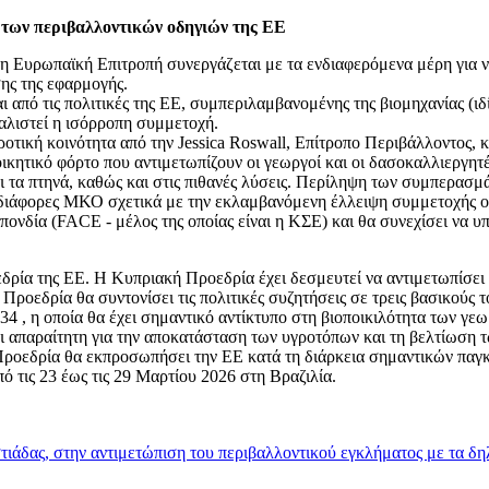
 των περιβαλλοντικών οδηγιών της ΕΕ
η Ευρωπαϊκή Επιτροπή συνεργάζεται με τα ενδιαφερόμενα μέρη για να 
σης της εφαρμογής.
ι από τις πολιτικές της ΕΕ, συμπεριλαμβανομένης της βιομηχανίας (
αλιστεί η ισόρροπη συμμετοχή.
οτική κοινότητα από την Jessica Roswall, Επίτροπο Περιβάλλοντος, 
ικητικό φόρτο που αντιμετωπίζουν οι γεωργοί και οι δασοκαλλιεργητέ
και τα πτηνά, καθώς και στις πιθανές λύσεις. Περίληψη των συμπερασ
ό διάφορες ΜΚΟ σχετικά με την εκλαμβανόμενη έλλειψη συμμετοχής 
δία (FACE - μέλος της οποίας είναι η ΚΣΕ) και θα συνεχίσει να υπο
ρία της ΕΕ. Η Κυπριακή Προεδρία έχει δεσμευτεί να αντιμετωπίσει τ
Προεδρία θα συντονίσει τις πολιτικές συζητήσεις σε τρεις βασικούς τ
34 , η οποία θα έχει σημαντικό αντίκτυπο στη βιοποικιλότητα των γ
ναι απαραίτητη για την αποκατάσταση των υγροτόπων και τη βελτίωση
Προεδρία θα εκπροσωπήσει την ΕΕ κατά τη διάρκεια σημαντικών πα
ό τις 23 έως τις 29 Μαρτίου 2026 στη Βραζιλία.
άδας, στην αντιμετώπιση του περιβαλλοντικού εγκλήματος με τα δη