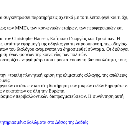
συγκεντρώσει παρατηρήσεις σχετικά με το τι λειτουργεί και τι όχι,
ιδίως των ΜΜΕ), των κοινωνικών εταίρων, των περιφερειακών και
και τον Christophe Hansen, Επίτροπο Γεωργίας και Τροφίμων. Η
ς κατά την εφαρμογή της οδηγίας για τη νιτρορύπανση, της οδηγίας-
μάτων του διαλόγου αναμένεται να δημοσιευθεί σύντομα. Οι διάλογοι
ορισμένων φορέων της κοινωνίας των πολιτών.
στηρίζει ενεργά μέτρα που προστατεύουν τη βιοποικιλότητα, τους
ην «τριπλή πλανητική κρίση της κλιματικής αλλαγής, της απώλειας
ομείς:
εωργικών εκτάσεων και στη διατήρηση των μικρών ειδών θηραμάτων.
 των οικοτόπων σε όλη την Ευρώπη.
γκόσμιων περιβαλλοντικών διαπραγματεύσεων. Η συνάντηση αυτή,
λητηριασμένα δολώματα στο Δάσος της Δαδιάς