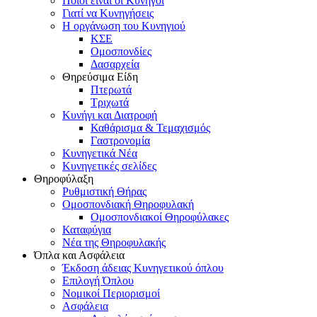
Ποιοι είναι οι Κυνηγοί
Γιατί να Κυνηγήσεις
Η οργάνωση του Κυνηγιού
ΚΣΕ
Ομοσπονδίες
Δασαρχεία
Θηρεύσιμα Είδη
Πτερωτά
Τριχωτά
Κυνήγι και Διατροφή
Καθάρισμα & Τεμαχισμός
Γαστρονομία
Κυνηγετικά Νέα
Κυνηγετικές σελίδες
Θηροφύλαξη
Ρυθμιστική Θήρας
Ομοσπονδιακή Θηροφυλακή
Oμοσπονδιακοί Θηροφύλακες
Καταφύγια
Νέα της Θηροφυλακής
Όπλα και Ασφάλεια
Έκδοση άδειας Κυνηγετικού όπλου
Επιλογή Όπλου
Νομικοί Περιορισμοί
Ασφάλεια