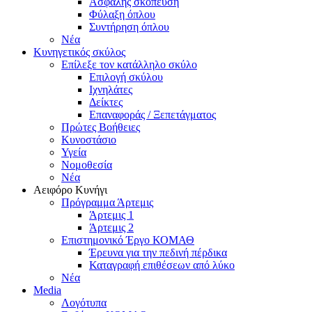
Ασφαλής σκόπευση
Φύλαξη όπλου
Συντήρηση όπλου
Νέα
Κυνηγετικός σκύλος
Επίλεξε τον κατάλληλο σκύλο
Επιλογή σκύλου
Ιχνηλάτες
Δείκτες
Επαναφοράς / Ξεπετάγματος
Πρώτες Βοήθειες
Κυνοστάσιο
Υγεία
Νομοθεσία
Νέα
Αειφόρο Κυνήγι
Πρόγραμμα Άρτεμις
Άρτεμις 1
Άρτεμις 2
Επιστημονικό Έργο ΚΟΜΑΘ
Έρευνα για την πεδινή πέρδικα
Καταγραφή επιθέσεων από λύκο
Νέα
Media
Λογότυπα