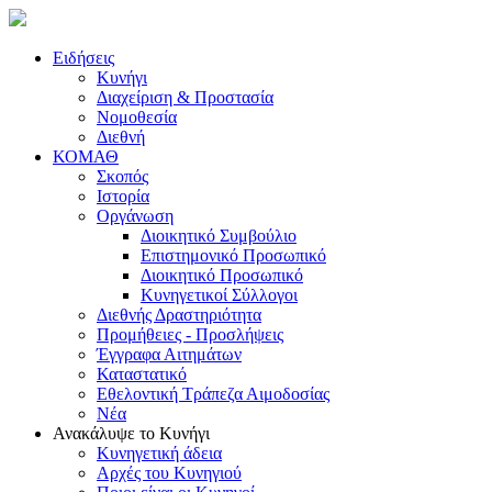
Ειδήσεις
Κυνήγι
Διαχείριση & Προστασία
Νομοθεσία
Διεθνή
ΚΟΜΑΘ
Σκοπός
Ιστορία
Οργάνωση
Διοικητικό Συμβούλιο
Επιστημονικό Προσωπικό
Διοικητικό Προσωπικό
Κυνηγετικοί Σύλλογοι
Διεθνής Δραστηριότητα
Προμήθειες - Προσλήψεις
Έγγραφα Αιτημάτων
Καταστατικό
Εθελοντική Τράπεζα Αιμοδοσίας
Νέα
Ανακάλυψε το Κυνήγι
Κυνηγετική άδεια
Αρχές του Κυνηγιού