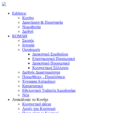
Ειδήσεις
Κυνήγι
Διαχείριση & Προστασία
Νομοθεσία
Διεθνή
ΚΟΜΑΘ
Σκοπός
Ιστορία
Οργάνωση
Διοικητικό Συμβούλιο
Επιστημονικό Προσωπικό
Διοικητικό Προσωπικό
Κυνηγετικοί Σύλλογοι
Διεθνής Δραστηριότητα
Προμήθειες - Προσλήψεις
Έγγραφα Αιτημάτων
Καταστατικό
Εθελοντική Τράπεζα Αιμοδοσίας
Νέα
Ανακάλυψε το Κυνήγι
Κυνηγετική άδεια
Αρχές του Κυνηγιού