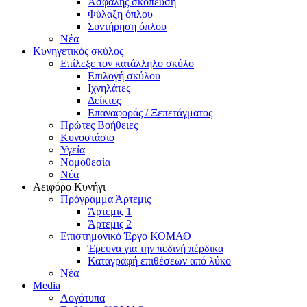
Ασφαλής σκόπευση
Φύλαξη όπλου
Συντήρηση όπλου
Νέα
Κυνηγετικός σκύλος
Επίλεξε τον κατάλληλο σκύλο
Επιλογή σκύλου
Ιχνηλάτες
Δείκτες
Επαναφοράς / Ξεπετάγματος
Πρώτες Βοήθειες
Κυνοστάσιο
Υγεία
Νομοθεσία
Νέα
Αειφόρο Κυνήγι
Πρόγραμμα Άρτεμις
Άρτεμις 1
Άρτεμις 2
Επιστημονικό Έργο ΚΟΜΑΘ
Έρευνα για την πεδινή πέρδικα
Καταγραφή επιθέσεων από λύκο
Νέα
Media
Λογότυπα