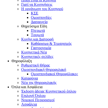
Ποιοι είναι οι Κυνηγοί
Γιατί να Κυνηγήσεις
Η οργάνωση του Κυνηγιού
ΚΣΕ
Ομοσπονδίες
Δασαρχεία
Θηρεύσιμα Είδη
Πτερωτά
Τριχωτά
Κυνήγι και Διατροφή
Καθάρισμα & Τεμαχισμός
Γαστρονομία
Κυνηγετικά Νέα
Κυνηγετικές σελίδες
Θηροφύλαξη
Ρυθμιστική Θήρας
Ομοσπονδιακή Θηροφυλακή
Oμοσπονδιακοί Θηροφύλακες
Καταφύγια
Νέα της Θηροφυλακής
Όπλα και Ασφάλεια
Έκδοση άδειας Κυνηγετικού όπλου
Επιλογή Όπλου
Νομικοί Περιορισμοί
Ασφάλεια