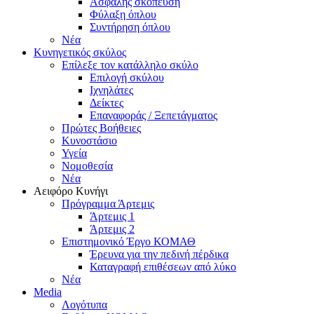
Ασφαλής σκόπευση
Φύλαξη όπλου
Συντήρηση όπλου
Νέα
Κυνηγετικός σκύλος
Επίλεξε τον κατάλληλο σκύλο
Επιλογή σκύλου
Ιχνηλάτες
Δείκτες
Επαναφοράς / Ξεπετάγματος
Πρώτες Βοήθειες
Κυνοστάσιο
Υγεία
Νομοθεσία
Νέα
Αειφόρο Κυνήγι
Πρόγραμμα Άρτεμις
Άρτεμις 1
Άρτεμις 2
Επιστημονικό Έργο ΚΟΜΑΘ
Έρευνα για την πεδινή πέρδικα
Καταγραφή επιθέσεων από λύκο
Νέα
Media
Λογότυπα