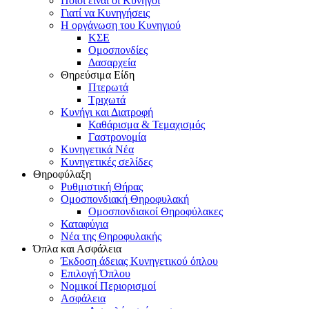
Ποιοι είναι οι Κυνηγοί
Γιατί να Κυνηγήσεις
Η οργάνωση του Κυνηγιού
ΚΣΕ
Ομοσπονδίες
Δασαρχεία
Θηρεύσιμα Είδη
Πτερωτά
Τριχωτά
Κυνήγι και Διατροφή
Καθάρισμα & Τεμαχισμός
Γαστρονομία
Κυνηγετικά Νέα
Κυνηγετικές σελίδες
Θηροφύλαξη
Ρυθμιστική Θήρας
Ομοσπονδιακή Θηροφυλακή
Oμοσπονδιακοί Θηροφύλακες
Καταφύγια
Νέα της Θηροφυλακής
Όπλα και Ασφάλεια
Έκδοση άδειας Κυνηγετικού όπλου
Επιλογή Όπλου
Νομικοί Περιορισμοί
Ασφάλεια