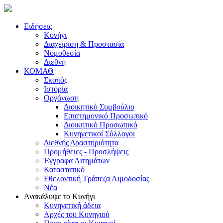
Ειδήσεις
Κυνήγι
Διαχείριση & Προστασία
Νομοθεσία
Διεθνή
ΚΟΜΑΘ
Σκοπός
Ιστορία
Οργάνωση
Διοικητικό Συμβούλιο
Επιστημονικό Προσωπικό
Διοικητικό Προσωπικό
Κυνηγετικοί Σύλλογοι
Διεθνής Δραστηριότητα
Προμήθειες - Προσλήψεις
Έγγραφα Αιτημάτων
Καταστατικό
Εθελοντική Τράπεζα Αιμοδοσίας
Νέα
Ανακάλυψε το Κυνήγι
Κυνηγετική άδεια
Αρχές του Κυνηγιού