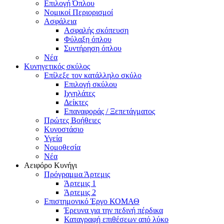
Επιλογή Όπλου
Νομικοί Περιορισμοί
Ασφάλεια
Ασφαλής σκόπευση
Φύλαξη όπλου
Συντήρηση όπλου
Νέα
Κυνηγετικός σκύλος
Επίλεξε τον κατάλληλο σκύλο
Επιλογή σκύλου
Ιχνηλάτες
Δείκτες
Επαναφοράς / Ξεπετάγματος
Πρώτες Βοήθειες
Κυνοστάσιο
Υγεία
Νομοθεσία
Νέα
Αειφόρο Κυνήγι
Πρόγραμμα Άρτεμις
Άρτεμις 1
Άρτεμις 2
Επιστημονικό Έργο ΚΟΜΑΘ
Έρευνα για την πεδινή πέρδικα
Καταγραφή επιθέσεων από λύκο