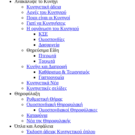
Ανακάλυψε το Κυνήγι
Κυνηγετική άδεια
Αρχές του Κυνηγιού
Ποιοι είναι οι Κυνηγοί
Γιατί να Κυνηγήσεις
Η οργάνωση του Κυνηγιού
ΚΣΕ
Ομοσπονδίες
Δασαρχεία
Θηρεύσιμα Είδη
Πτερωτά
Τριχωτά
Κυνήγι και Διατροφή
Καθάρισμα & Τεμαχισμός
Γαστρονομία
Κυνηγετικά Νέα
Κυνηγετικές σελίδες
Θηροφύλαξη
Ρυθμιστική Θήρας
Ομοσπονδιακή Θηροφυλακή
Oμοσπονδιακοί Θηροφύλακες
Καταφύγια
Νέα της Θηροφυλακής
Όπλα και Ασφάλεια
Έκδοση άδειας Κυνηγετικού όπλου