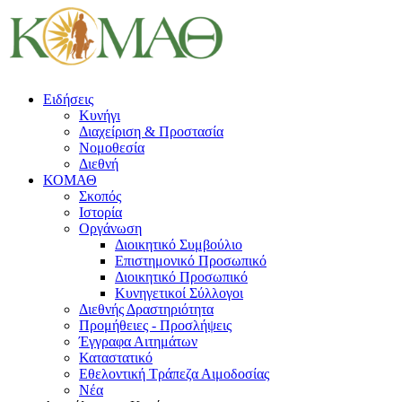
Ειδήσεις
Κυνήγι
Διαχείριση & Προστασία
Νομοθεσία
Διεθνή
ΚΟΜΑΘ
Σκοπός
Ιστορία
Οργάνωση
Διοικητικό Συμβούλιο
Επιστημονικό Προσωπικό
Διοικητικό Προσωπικό
Κυνηγετικοί Σύλλογοι
Διεθνής Δραστηριότητα
Προμήθειες - Προσλήψεις
Έγγραφα Αιτημάτων
Καταστατικό
Εθελοντική Τράπεζα Αιμοδοσίας
Νέα