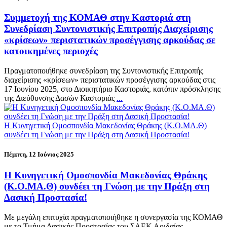
Συμμετοχή της ΚΟΜΑΘ στην Καστοριά στη
Συνεδρίαση Συντονιστικής Επιτροπής Διαχείρισης
«κρίσεων» περιστατικών προσέγγισης αρκούδας σε
κατοικημένες περιοχές
Πραγματοποιήθηκε συνεδρίαση της Συντονιστικής Επιτροπής
διαχείρισης «κρίσεων» περιστατικών προσέγγισης αρκούδας στις
17 Ιουνίου 2025, στο Διοικητήριο Καστοριάς, κατόπιν πρόσκλησης
της Διεύθυνσης Δασών Καστοριάς
...
H Kυνηγετική Ομοσπονδία Μακεδονίας Θράκης (Κ.Ο.ΜΑ.Θ)
συνδέει τη Γνώση με την Πράξη στη Δασική Προστασία!
Πέμπτη, 12 Ιούνιος 2025
H Kυνηγετική Ομοσπονδία Μακεδονίας Θράκης
(Κ.Ο.ΜΑ.Θ) συνδέει τη Γνώση με την Πράξη στη
Δασική Προστασία!
Με μεγάλη επιτυχία πραγματοποιήθηκε η συνεργασία της ΚΟΜΑΘ
με το Τμήμα Δασικής Προστασίας του ΣΑΕΚ Αριδαίας.
...