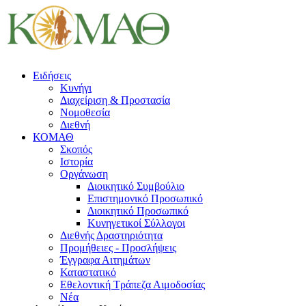
Ειδήσεις
Κυνήγι
Διαχείριση & Προστασία
Νομοθεσία
Διεθνή
ΚΟΜΑΘ
Σκοπός
Ιστορία
Οργάνωση
Διοικητικό Συμβούλιο
Επιστημονικό Προσωπικό
Διοικητικό Προσωπικό
Κυνηγετικοί Σύλλογοι
Διεθνής Δραστηριότητα
Προμήθειες - Προσλήψεις
Έγγραφα Αιτημάτων
Καταστατικό
Εθελοντική Τράπεζα Αιμοδοσίας
Νέα