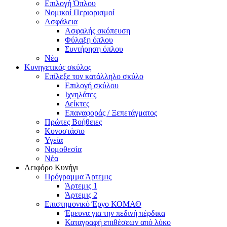
Επιλογή Όπλου
Νομικοί Περιορισμοί
Ασφάλεια
Ασφαλής σκόπευση
Φύλαξη όπλου
Συντήρηση όπλου
Νέα
Κυνηγετικός σκύλος
Επίλεξε τον κατάλληλο σκύλο
Επιλογή σκύλου
Ιχνηλάτες
Δείκτες
Επαναφοράς / Ξεπετάγματος
Πρώτες Βοήθειες
Κυνοστάσιο
Υγεία
Νομοθεσία
Νέα
Αειφόρο Κυνήγι
Πρόγραμμα Άρτεμις
Άρτεμις 1
Άρτεμις 2
Επιστημονικό Έργο ΚΟΜΑΘ
Έρευνα για την πεδινή πέρδικα
Καταγραφή επιθέσεων από λύκο