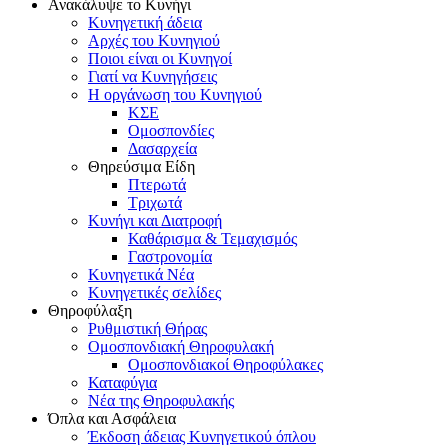
Ανακάλυψε το Κυνήγι
Κυνηγετική άδεια
Αρχές του Κυνηγιού
Ποιοι είναι οι Κυνηγοί
Γιατί να Κυνηγήσεις
Η οργάνωση του Κυνηγιού
ΚΣΕ
Ομοσπονδίες
Δασαρχεία
Θηρεύσιμα Είδη
Πτερωτά
Τριχωτά
Κυνήγι και Διατροφή
Καθάρισμα & Τεμαχισμός
Γαστρονομία
Κυνηγετικά Νέα
Κυνηγετικές σελίδες
Θηροφύλαξη
Ρυθμιστική Θήρας
Ομοσπονδιακή Θηροφυλακή
Oμοσπονδιακοί Θηροφύλακες
Καταφύγια
Νέα της Θηροφυλακής
Όπλα και Ασφάλεια
Έκδοση άδειας Κυνηγετικού όπλου