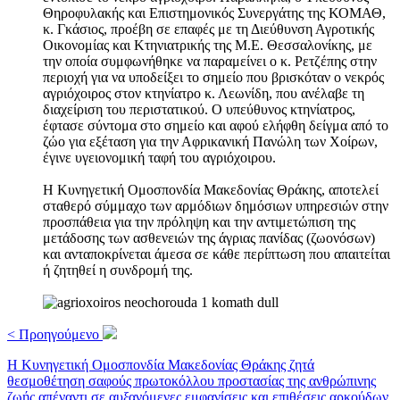
Θηροφυλακής και Επιστημονικός Συνεργάτης της ΚΟΜΑΘ,
κ. Γκάσιος, προέβη σε επαφές με τη Διεύθυνση Αγροτικής
Οικονομίας και Κτηνιατρικής της Μ.Ε. Θεσσαλονίκης, με
την οποία συμφωνήθηκε να παραμείνει ο κ. Ρετζέπης στην
περιοχή για να υποδείξει το σημείο που βρισκόταν ο νεκρός
αγριόχοιρος στον κτηνίατρο κ. Λεωνίδη, που ανέλαβε τη
διαχείριση του περιστατικού. Ο υπεύθυνος κτηνίατρος,
έφτασε σύντομα στο σημείο και αφού ελήφθη δείγμα από το
ζώο για εξέταση για την Αφρικανική Πανώλη των Χοίρων,
έγινε υγειονομική ταφή του αγριόχοιρου.
Η Κυνηγετική Ομοσπονδία Μακεδονίας Θράκης, αποτελεί
σταθερό σύμμαχο των αρμόδιων δημόσιων υπηρεσιών στην
προσπάθεια για την πρόληψη και την αντιμετώπιση της
μετάδοσης των ασθενειών της άγριας πανίδας (ζωονόσων)
και ανταποκρίνεται άμεσα σε κάθε περίπτωση που απαιτείται
ή ζητηθεί η συνδρομή της.
< Προηγούμενο
Η Kυνηγετική Ομοσπονδία Μακεδονίας Θράκης ζητά
θεσμοθέτηση σαφούς πρωτοκόλλου προστασίας της ανθρώπινης
ζωής απέναντι σε αυξανόμενες εμφανίσεις και επιθέσεις αρκούδων