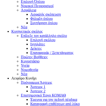
Επιλογή Όπλου
Νομικοί Περιορισμοί
Ασφάλεια
Ασφαλής σκόπευση
Φύλαξη όπλου
Συντήρηση όπλου
Νέα
Κυνηγετικός σκύλος
Επίλεξε τον κατάλληλο σκύλο
Επιλογή σκύλου
Ιχνηλάτες
Δείκτες
Επαναφοράς / Ξεπετάγματος
Πρώτες Βοήθειες
Κυνοστάσιο
Υγεία
Νομοθεσία
Νέα
Αειφόρο Κυνήγι
Πρόγραμμα Άρτεμις
Άρτεμις 1
Άρτεμις 2
Επιστημονικό Έργο ΚΟΜΑΘ
Έρευνα για την πεδινή πέρδικα
Καταγραφή επιθέσεων από λύκο