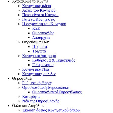
Ανακάλυψε το Κυνήγι
Κυνηγετική άδεια
Αρχές του Κυνηγιού
Ποιοι είναι οι Κυνηγοί
Γιατί να Κυνηγήσεις
Η οργάνωση του Κυνηγιού
ΚΣΕ
Ομοσπονδίες
Δασαρχεία
Θηρεύσιμα Είδη
Πτερωτά
Τριχωτά
Κυνήγι και Διατροφή
Καθάρισμα & Τεμαχισμός
Γαστρονομία
Κυνηγετικά Νέα
Κυνηγετικές σελίδες
Θηροφύλαξη
Ρυθμιστική Θήρας
Ομοσπονδιακή Θηροφυλακή
Oμοσπονδιακοί Θηροφύλακες
Καταφύγια
Νέα της Θηροφυλακής
Όπλα και Ασφάλεια
Έκδοση άδειας Κυνηγετικού όπλου