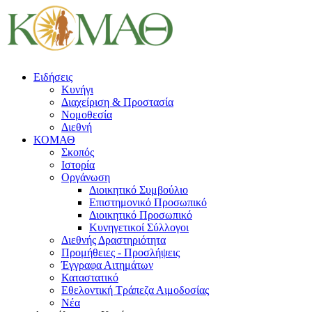
Ειδήσεις
Κυνήγι
Διαχείριση & Προστασία
Νομοθεσία
Διεθνή
ΚΟΜΑΘ
Σκοπός
Ιστορία
Οργάνωση
Διοικητικό Συμβούλιο
Επιστημονικό Προσωπικό
Διοικητικό Προσωπικό
Κυνηγετικοί Σύλλογοι
Διεθνής Δραστηριότητα
Προμήθειες - Προσλήψεις
Έγγραφα Αιτημάτων
Καταστατικό
Εθελοντική Τράπεζα Αιμοδοσίας
Νέα