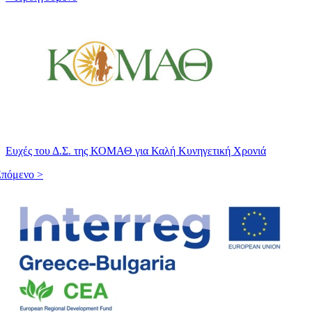
Ευχές του Δ.Σ. της ΚΟΜΑΘ για Καλή Κυνηγετική Χρονιά
πόμενο >