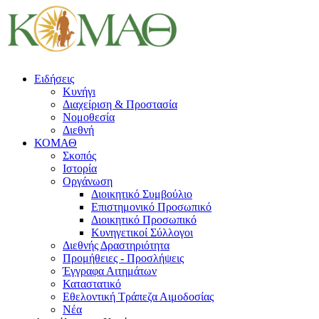
Ειδήσεις
Κυνήγι
Διαχείριση & Προστασία
Νομοθεσία
Διεθνή
ΚΟΜΑΘ
Σκοπός
Ιστορία
Οργάνωση
Διοικητικό Συμβούλιο
Επιστημονικό Προσωπικό
Διοικητικό Προσωπικό
Κυνηγετικοί Σύλλογοι
Διεθνής Δραστηριότητα
Προμήθειες - Προσλήψεις
Έγγραφα Αιτημάτων
Καταστατικό
Εθελοντική Τράπεζα Αιμοδοσίας
Νέα