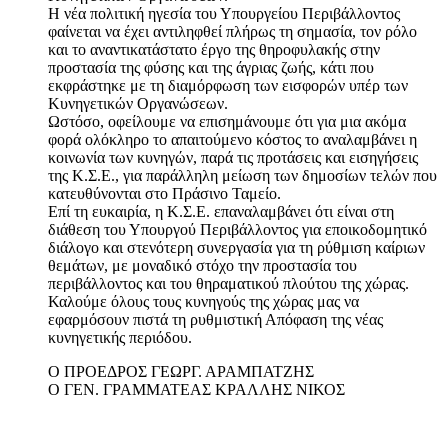
Η νέα πολιτική ηγεσία του Υπουργείου Περιβάλλοντος
φαίνεται να έχει αντιληφθεί πλήρως τη σημασία, τον ρόλο
και το αναντικατάστατο έργο της θηροφυλακής στην
προστασία της φύσης και της άγριας ζωής, κάτι που
εκφράστηκε με τη διαμόρφωση των εισφορών υπέρ των
Κυνηγετικών Οργανώσεων.
Ωστόσο, οφείλουμε να επισημάνουμε ότι για μια ακόμα
φορά ολόκληρο το απαιτούμενο κόστος το αναλαμβάνει η
κοινωνία των κυνηγών, παρά τις προτάσεις και εισηγήσεις
της Κ.Σ.Ε., για παράλληλη μείωση των δημοσίων τελών που
κατευθύνονται στο Πράσινο Ταμείο.
Επί τη ευκαιρία, η Κ.Σ.Ε. επαναλαμβάνει ότι είναι στη
διάθεση του Υπουργού Περιβάλλοντος για εποικοδομητικό
διάλογο και στενότερη συνεργασία για τη ρύθμιση καίριων
θεμάτων, με μοναδικό στόχο την προστασία του
περιβάλλοντος και του θηραματικού πλούτου της χώρας.
Καλούμε όλους τους κυνηγούς της χώρας μας να
εφαρμόσουν πιστά τη ρυθμιστική Απόφαση της νέας
κυνηγετικής περιόδου.
Ο ΠΡΟΕΔΡΟΣ ΓΕΩΡΓ. ΑΡΑΜΠΑΤΖΗΣ
Ο ΓΕΝ. ΓΡΑΜΜΑΤΕΑΣ ΚΡΑΛΛΗΣ ΝΙΚΟΣ