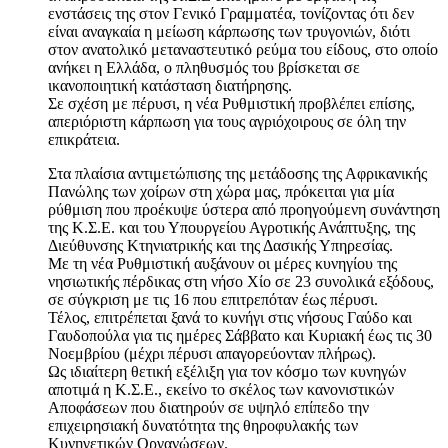
ενστάσεις της στον Γενικό Γραμματέα, τονίζοντας ότι δεν
είναι αναγκαία η μείωση κάρπωσης των τρυγονιών, διότι
στον ανατολικό μεταναστευτικό ρεύμα του είδους, στο οποίο
ανήκει η Ελλάδα, ο πληθυσμός του βρίσκεται σε
ικανοποιητική κατάσταση διατήρησης.
Σε σχέση με πέρυσι, η νέα Ρυθμιστική προβλέπει επίσης,
απεριόριστη κάρπωση για τους αγριόχοιρους σε όλη την
επικράτεια.
Στα πλαίσια αντιμετώπισης της μετάδοσης της Αφρικανικής
Πανώλης των χοίρων στη χώρα μας, πρόκειται για μία
ρύθμιση που προέκυψε ύστερα από προηγούμενη συνάντηση
της Κ.Σ.Ε. και του Υπουργείου Αγροτικής Ανάπτυξης, της
Διεύθυνσης Κτηνιατρικής και της Δασικής Υπηρεσίας.
Με τη νέα Ρυθμιστική αυξάνουν οι μέρες κυνηγίου της
νησιωτικής πέρδικας στη νήσο Χίο σε 23 συνολικά εξόδους,
σε σύγκριση με τις 16 που επιτρεπόταν έως πέρυσι.
Τέλος, επιτρέπεται ξανά το κυνήγι στις νήσους Γαύδο και
Γαυδοπούλα για τις ημέρες Σάββατο και Κυριακή έως τις 30
Νοεμβρίου (μέχρι πέρυσι απαγορεύονταν πλήρως).
Ως ιδιαίτερη θετική εξέλιξη για τον κόσμο των κυνηγών
αποτιμά η Κ.Σ.Ε., εκείνο το σκέλος των κανονιστικών
Αποφάσεων που διατηρούν σε υψηλό επίπεδο την
επιχειρησιακή δυνατότητα της θηροφυλακής των
Κυνηγετικών Οργανώσεων.