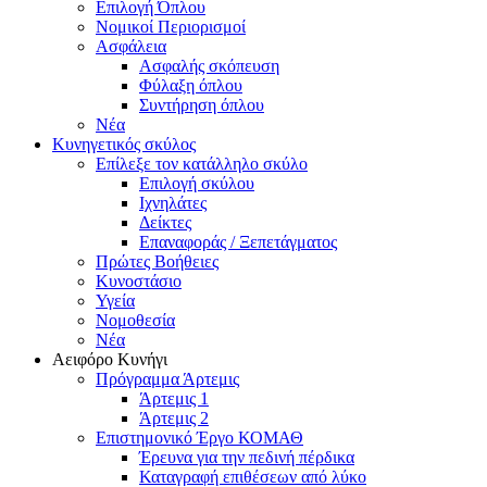
Επιλογή Όπλου
Νομικοί Περιορισμοί
Ασφάλεια
Ασφαλής σκόπευση
Φύλαξη όπλου
Συντήρηση όπλου
Νέα
Κυνηγετικός σκύλος
Επίλεξε τον κατάλληλο σκύλο
Επιλογή σκύλου
Ιχνηλάτες
Δείκτες
Επαναφοράς / Ξεπετάγματος
Πρώτες Βοήθειες
Κυνοστάσιο
Υγεία
Νομοθεσία
Νέα
Αειφόρο Κυνήγι
Πρόγραμμα Άρτεμις
Άρτεμις 1
Άρτεμις 2
Επιστημονικό Έργο ΚΟΜΑΘ
Έρευνα για την πεδινή πέρδικα
Καταγραφή επιθέσεων από λύκο