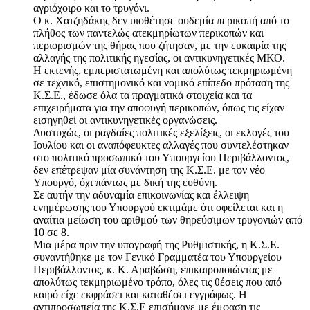
αγριόχοιρο και το τρυγόνι.
Ο κ. Χατζηδάκης δεν υιοθέτησε ουδεμία περικοπή από το
πλήθος των παντελώς ατεκμηρίωτων περικοπών και
περιορισμών της θήρας που ζήτησαν, με την ευκαιρία της
αλλαγής της πολιτικής ηγεσίας, οι αντικυνηγετικές ΜΚΟ.
Η εκτενής, εμπεριστατωμένη και απολύτως τεκμηριωμένη
σε τεχνικό, επιστημονικό και νομικό επίπεδο πρόταση της
Κ.Σ.Ε., έδωσε όλα τα πραγματικά στοιχεία και τα
επιχειρήματα για την αποφυγή περικοπών, όπως τις είχαν
εισηγηθεί οι αντικυνηγετικές οργανώσεις.
Δυστυχώς, οι ραγδαίες πολιτικές εξελίξεις, οι εκλογές του
Ιουλίου και οι αναπόφευκτες αλλαγές που συντελέστηκαν
στο πολιτικό προσωπικό του Υπουργείου Περιβάλλοντος,
δεν επέτρεψαν μία συνάντηση της Κ.Σ.Ε. με τον νέο
Υπουργό, όχι πάντως με δική της ευθύνη.
Σε αυτήν την αδυναμία επικοινωνίας και έλλειψη
ενημέρωσης του Υπουργού εκτιμάμε ότι οφείλεται και η
αναίτια μείωση του αριθμού των θηρεύσιμων τρυγονιών από
10 σε 8.
Μια μέρα πριν την υπογραφή της Ρυθμιστικής, η Κ.Σ.Ε.
συναντήθηκε με τον Γενικό Γραμματέα του Υπουργείου
Περιβάλλοντος, κ. Κ. Αραβώση, επικαιροποιώντας με
απολύτως τεκμηριωμένο τρόπο, όλες τις θέσεις που από
καιρό είχε εκφράσει και καταθέσει εγγράφως. Η
αντιπροσωπεία της Κ.Σ.Ε επισήμανε με έμφαση τις