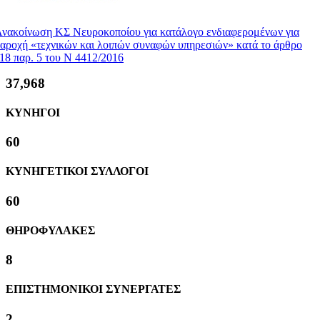
νακοίνωση ΚΣ Νευροκοποίου για κατάλογο ενδιαφερομένων για
αροχή «τεχνικών και λοιπών συναφών υπηρεσιών» κατά το άρθρο
18 παρ. 5 του Ν 4412/2016
39,907
ΚΥΝΗΓΟΙ
63
ΚΥΝΗΓΕΤΙΚΟΙ ΣΥΛΛΟΓΟΙ
63
ΘΗΡΟΦΥΛΑΚΕΣ
8
ΕΠΙΣΤΗΜΟΝΙΚΟΙ ΣΥΝΕΡΓΑΤΕΣ
2