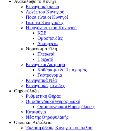
Ανακάλυψε το Κυνήγι
Κυνηγετική άδεια
Αρχές του Κυνηγιού
Ποιοι είναι οι Κυνηγοί
Γιατί να Κυνηγήσεις
Η οργάνωση του Κυνηγιού
ΚΣΕ
Ομοσπονδίες
Δασαρχεία
Θηρεύσιμα Είδη
Πτερωτά
Τριχωτά
Κυνήγι και Διατροφή
Καθάρισμα & Τεμαχισμός
Γαστρονομία
Κυνηγετικά Νέα
Κυνηγετικές σελίδες
Θηροφύλαξη
Ρυθμιστική Θήρας
Ομοσπονδιακή Θηροφυλακή
Oμοσπονδιακοί Θηροφύλακες
Καταφύγια
Νέα της Θηροφυλακής
Όπλα και Ασφάλεια
Έκδοση άδειας Κυνηγετικού όπλου