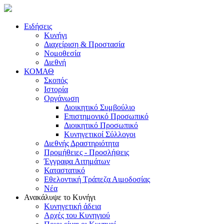
Ειδήσεις
Κυνήγι
Διαχείριση & Προστασία
Νομοθεσία
Διεθνή
ΚΟΜΑΘ
Σκοπός
Ιστορία
Οργάνωση
Διοικητικό Συμβούλιο
Επιστημονικό Προσωπικό
Διοικητικό Προσωπικό
Κυνηγετικοί Σύλλογοι
Διεθνής Δραστηριότητα
Προμήθειες - Προσλήψεις
Έγγραφα Αιτημάτων
Καταστατικό
Εθελοντική Τράπεζα Αιμοδοσίας
Νέα
Ανακάλυψε το Κυνήγι
Κυνηγετική άδεια
Αρχές του Κυνηγιού