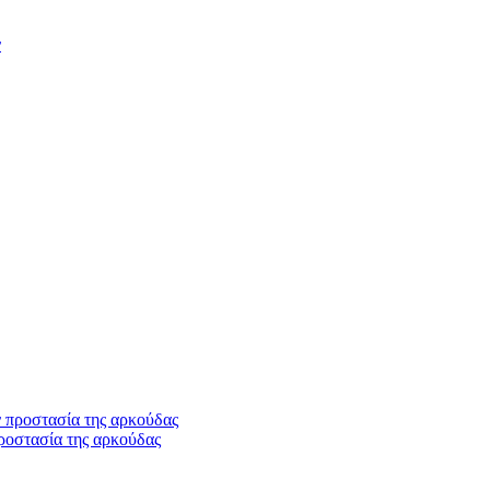
ν
ροστασία της αρκούδας