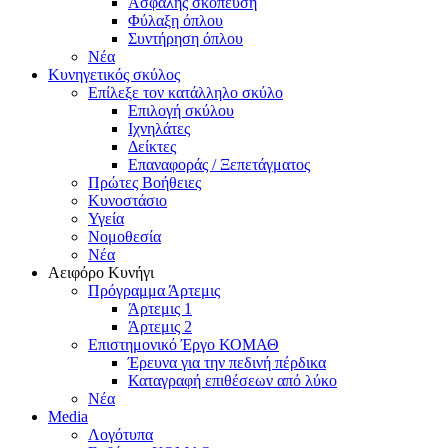
Ασφαλής σκόπευση
Φύλαξη όπλου
Συντήρηση όπλου
Νέα
Κυνηγετικός σκύλος
Επίλεξε τον κατάλληλο σκύλο
Επιλογή σκύλου
Ιχνηλάτες
Δείκτες
Επαναφοράς / Ξεπετάγματος
Πρώτες Βοήθειες
Κυνοστάσιο
Υγεία
Νομοθεσία
Νέα
Αειφόρο Κυνήγι
Πρόγραμμα Άρτεμις
Άρτεμις 1
Άρτεμις 2
Επιστημονικό Έργο ΚΟΜΑΘ
Έρευνα για την πεδινή πέρδικα
Καταγραφή επιθέσεων από λύκο
Νέα
Media
Λογότυπα