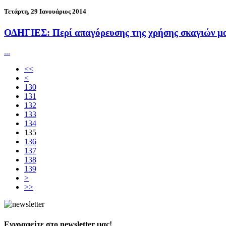
Τετάρτη, 29 Ιανουάριος 2014
ΟΔΗΓΙΕΣ: Περί απαγόρευσης της χρήσης σκαγιών μ
...
<<
<
130
131
132
133
134
135
136
137
138
139
>
>>
Εγγραφείτε στο newsletter μας!