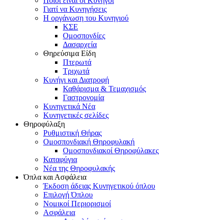
Ποιοι είναι οι Κυνηγοί
Γιατί να Κυνηγήσεις
Η οργάνωση του Κυνηγιού
ΚΣΕ
Ομοσπονδίες
Δασαρχεία
Θηρεύσιμα Είδη
Πτερωτά
Τριχωτά
Κυνήγι και Διατροφή
Καθάρισμα & Τεμαχισμός
Γαστρονομία
Κυνηγετικά Νέα
Κυνηγετικές σελίδες
Θηροφύλαξη
Ρυθμιστική Θήρας
Ομοσπονδιακή Θηροφυλακή
Oμοσπονδιακοί Θηροφύλακες
Καταφύγια
Νέα της Θηροφυλακής
Όπλα και Ασφάλεια
Έκδοση άδειας Κυνηγετικού όπλου
Επιλογή Όπλου
Νομικοί Περιορισμοί
Ασφάλεια