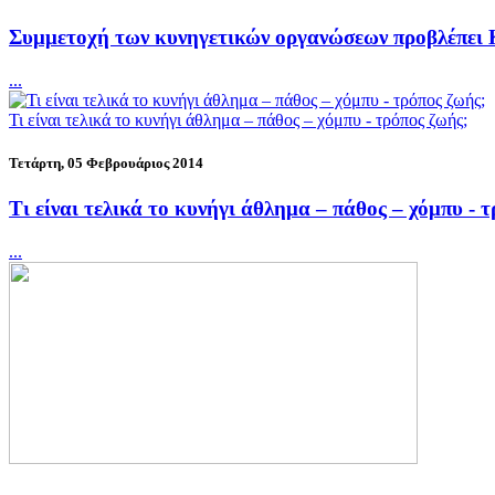
Συμμετοχή των κυνηγετικών οργανώσεων προβλέπει 
...
Τι είναι τελικά το κυνήγι άθλημα – πάθος – χόμπυ - τρόπος ζωής;
Τετάρτη, 05 Φεβρουάριος 2014
Τι είναι τελικά το κυνήγι άθλημα – πάθος – χόμπυ - 
...