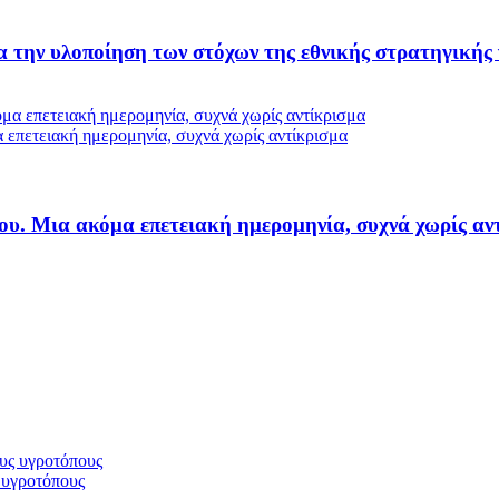
α την υλοποίηση των στόχων της εθνικής στρατηγικής 
ειακή ημερομηνία, συχνά χωρίς αντίκρισμα
α ακόμα επετειακή ημερομηνία, συχνά χωρίς αντ
 υγροτόπους