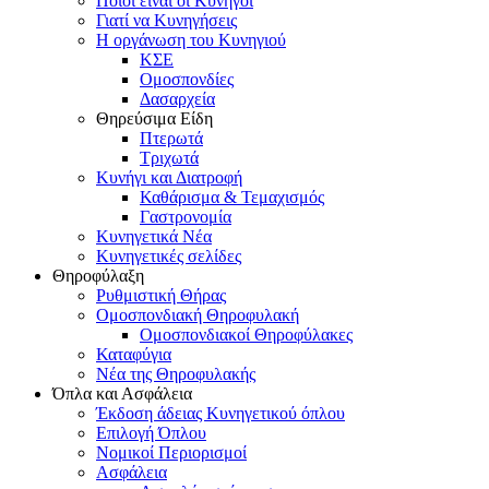
Ποιοι είναι οι Κυνηγοί
Γιατί να Κυνηγήσεις
Η οργάνωση του Κυνηγιού
ΚΣΕ
Ομοσπονδίες
Δασαρχεία
Θηρεύσιμα Είδη
Πτερωτά
Τριχωτά
Κυνήγι και Διατροφή
Καθάρισμα & Τεμαχισμός
Γαστρονομία
Κυνηγετικά Νέα
Κυνηγετικές σελίδες
Θηροφύλαξη
Ρυθμιστική Θήρας
Ομοσπονδιακή Θηροφυλακή
Oμοσπονδιακοί Θηροφύλακες
Καταφύγια
Νέα της Θηροφυλακής
Όπλα και Ασφάλεια
Έκδοση άδειας Κυνηγετικού όπλου
Επιλογή Όπλου
Νομικοί Περιορισμοί
Ασφάλεια