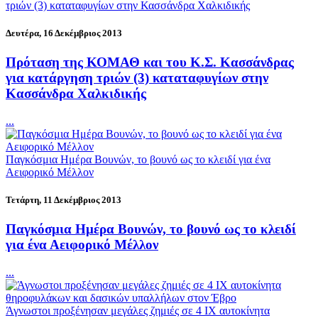
τριών (3) καταταφυγίων στην Κασσάνδρα Χαλκιδικής
Δευτέρα, 16 Δεκέμβριος 2013
Πρόταση της ΚΟΜΑΘ και του Κ.Σ. Κασσάνδρας
για κατάργηση τριών (3) καταταφυγίων στην
Κασσάνδρα Χαλκιδικής
...
Παγκόσμια Ημέρα Βουνών, το βουνό ως το κλειδί για ένα
Αειφορικό Μέλλον
Τετάρτη, 11 Δεκέμβριος 2013
Παγκόσμια Ημέρα Βουνών, το βουνό ως το κλειδί
για ένα Αειφορικό Μέλλον
...
Άγνωστοι προξένησαν μεγάλες ζημιές σε 4 ΙΧ αυτοκίνητα