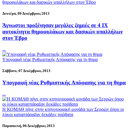
θηροφυλάκων και δασικών υπαλλήλων στον Έβρο
Δευτέρα, 09 Δεκέμβριος 2013
Άγνωστοι προξένησαν μεγάλες ζημιές σε 4 ΙΧ
αυτοκίνητα θηροφυλάκων και δασικών υπαλλήλων
στον Έβρο
...
Υπογραφή νέας Ρυθμιστικής Απόφασης για τη θηρα
Σάββατο, 07 Δεκέμβριος 2013
Υπογραφή νέας Ρυθμιστικής Απόφασης για τη θηρα
...
Η ΚΟΜΑΘ πήγε στην κτηνοτροφική μονάδα των Σερρών όπου οι
λύκοι κατασπάραξαν δεκάδες πρόβατα
Παρασκευή, 06 Δεκέμβριος 2013