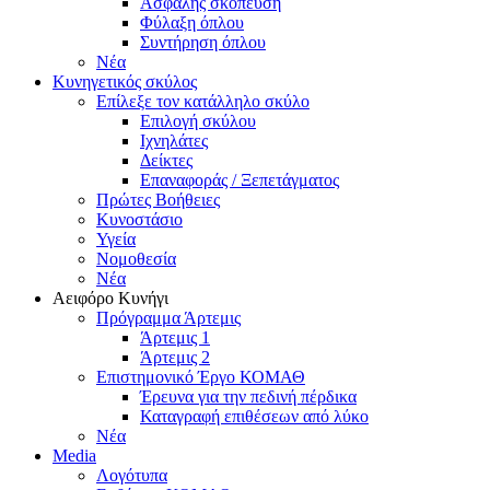
Ασφαλής σκόπευση
Φύλαξη όπλου
Συντήρηση όπλου
Νέα
Κυνηγετικός σκύλος
Επίλεξε τον κατάλληλο σκύλο
Επιλογή σκύλου
Ιχνηλάτες
Δείκτες
Επαναφοράς / Ξεπετάγματος
Πρώτες Βοήθειες
Κυνοστάσιο
Υγεία
Νομοθεσία
Νέα
Αειφόρο Κυνήγι
Πρόγραμμα Άρτεμις
Άρτεμις 1
Άρτεμις 2
Επιστημονικό Έργο ΚΟΜΑΘ
Έρευνα για την πεδινή πέρδικα
Καταγραφή επιθέσεων από λύκο
Νέα
Media
Λογότυπα