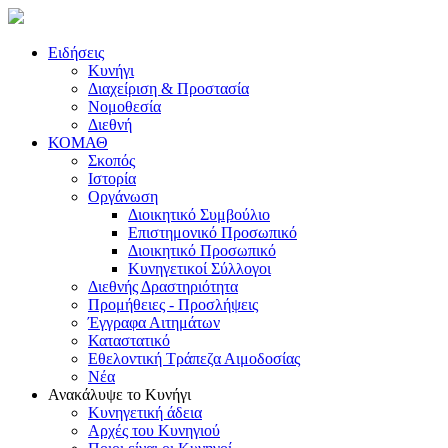
Ειδήσεις
Κυνήγι
Διαχείριση & Προστασία
Νομοθεσία
Διεθνή
ΚΟΜΑΘ
Σκοπός
Ιστορία
Οργάνωση
Διοικητικό Συμβούλιο
Επιστημονικό Προσωπικό
Διοικητικό Προσωπικό
Κυνηγετικοί Σύλλογοι
Διεθνής Δραστηριότητα
Προμήθειες - Προσλήψεις
Έγγραφα Αιτημάτων
Καταστατικό
Εθελοντική Τράπεζα Αιμοδοσίας
Νέα
Ανακάλυψε το Κυνήγι
Κυνηγετική άδεια
Αρχές του Κυνηγιού