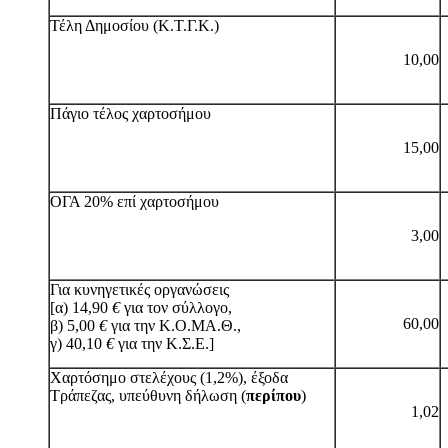
Τέλη Δημοσίου (Κ.Τ.Γ.Κ.)
10,00
Πάγιο τέλος χαρτοσήμου
15,00
ΟΓΑ 20% επί χαρτοσήμου
3,00
Για κυνηγετικές οργανώσεις
[α) 14,90
€
για τον σύλλογο,
60,00
β) 5,00
€
για την Κ.Ο.ΜΑ.Θ.,
γ) 40,10
€
για την Κ.Σ.Ε.]
Χαρτόσημο στελέχους (1,2%), έξοδα
Τράπεζας, υπεύθυνη δήλωση (
περίπου
)
1,02