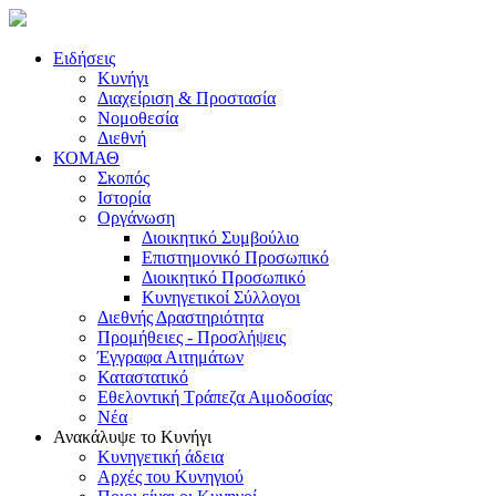
Ειδήσεις
Κυνήγι
Διαχείριση & Προστασία
Νομοθεσία
Διεθνή
ΚΟΜΑΘ
Σκοπός
Ιστορία
Οργάνωση
Διοικητικό Συμβούλιο
Επιστημονικό Προσωπικό
Διοικητικό Προσωπικό
Κυνηγετικοί Σύλλογοι
Διεθνής Δραστηριότητα
Προμήθειες - Προσλήψεις
Έγγραφα Αιτημάτων
Καταστατικό
Εθελοντική Τράπεζα Αιμοδοσίας
Νέα
Ανακάλυψε το Κυνήγι
Κυνηγετική άδεια
Αρχές του Κυνηγιού