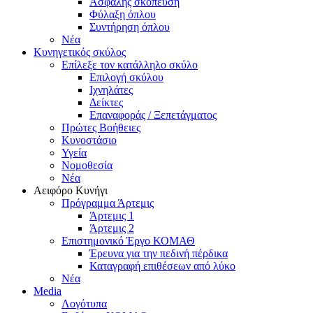
Ασφαλής σκόπευση
Φύλαξη όπλου
Συντήρηση όπλου
Νέα
Κυνηγετικός σκύλος
Επίλεξε τον κατάλληλο σκύλο
Επιλογή σκύλου
Ιχνηλάτες
Δείκτες
Επαναφοράς / Ξεπετάγματος
Πρώτες Βοήθειες
Κυνοστάσιο
Υγεία
Νομοθεσία
Νέα
Αειφόρο Κυνήγι
Πρόγραμμα Άρτεμις
Άρτεμις 1
Άρτεμις 2
Επιστημονικό Έργο ΚΟΜΑΘ
Έρευνα για την πεδινή πέρδικα
Καταγραφή επιθέσεων από λύκο
Νέα
Media
Λογότυπα