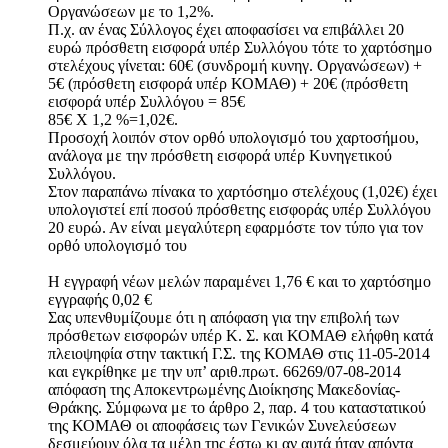
Οργανώσεων με το 1,2%.
Π.χ. αν ένας Σύλλογος έχει αποφασίσει να επιβάλλει 20
ευρώ πρόσθετη εισφορά υπέρ Συλλόγου τότε το χαρτόσημο
στελέχους γίνεται: 60€ (συνδρομή κυνηγ. Οργανώσεων) +
5€ (πρόσθετη εισφορά υπέρ ΚΟΜΑΘ) + 20€ (πρόσθετη
εισφορά υπέρ Συλλόγου = 85€
85€ Χ 1,2 %=1,02€.
Προσοχή λοιπόν στον ορθό υπολογισμό του χαρτοσήμου,
ανάλογα με την πρόσθετη εισφορά υπέρ Κυνηγετικού
Συλλόγου.
Στον παραπάνω πίνακα το χαρτόσημο στελέχους (1,02€) έχει
υπολογιστεί επί ποσού πρόσθετης εισφοράς υπέρ Συλλόγου
20 ευρώ. Αν είναι μεγαλύτερη εφαρμόστε τον τύπο για τον
ορθό υπολογισμό του
Η εγγραφή νέων μελών παραμένει 1,76 € και το χαρτόσημο
εγγραφής 0,02 €
Σας υπενθυμίζουμε ότι η απόφαση για την επιβολή των
πρόσθετων εισφορών υπέρ Κ. Σ. και ΚΟΜΑΘ ελήφθη κατά
πλειοψηφία στην τακτική Γ.Σ. της ΚΟΜΑΘ στις 11-05-2014
και εγκρίθηκε με την υπ’ αριθ.πρωτ. 66269/07-08-2014
απόφαση της Αποκεντρωμένης Διοίκησης Μακεδονίας-
Θράκης. Σύμφωνα με το άρθρο 2, παρ. 4 του καταστατικού
της ΚΟΜΑΘ οι αποφάσεις των Γενικών Συνελεύσεων
δεσμεύουν όλα τα μέλη της έστω κι αν αυτά ήταν απόντα