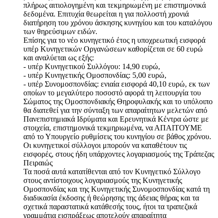
πλήρως αιτιολογημένη και τεκμηριωμένη με επιστημονικά
δεδομένα. Επιτυχία θεωρείται η για πολλοστή χρονιά
διατήρηση του χρόνου άσκησης κυνηγίου και του καταλόγου
των θηρεύσιμων ειδών.
Επίσης για το νέο κυνηγετικό έτος η υποχρεωτική εισφορά
υπέρ Κυνηγετικών Οργανώσεων καθορίζεται σε 60 ευρώ
και αναλύεται ως εξής:
- υπέρ Κυνηγετικού Συλλόγου: 14,90 ευρώ,
- υπέρ Κυνηγετικής Ομοσπονδίας: 5,00 ευρώ,
- υπέρ Συνομοσπονδίας: ενιαία εισφορά 40,10 ευρώ, εκ των
οποίων το μεγαλύτερο ποσοστό αφορά τη λειτουργία του
Σώματος της Ομοσπονδιακής Θηροφυλακής και το υπόλοιπο
θα διατεθεί για την σύνταξη των απαραίτητων μελετών από
Πανεπιστημιακά Ιδρύματα και Ερευνητικά Κέντρα ώστε με
στοιχεία, επιστημονικά τεκμηριωμένα, να ΑΠΑΙΤΟΥΜΕ
από το Υπουργείο ρυθμίσεις του κυνηγίου σε βάθος χρόνου.
Οι κυνηγετικοί σύλλογοι μπορούν να καταθέτουν τις
εισφορές, στους ήδη υπάρχοντες λογαριασμούς της Τράπεζας
Πειραιώς
Τα ποσά αυτά κατατίθενται από τον Κυνηγετικό Σύλλογο
στους αντίστοιχους λογαριασμούς της Κυνηγετικής
Ομοσπονδίας και της Κυνηγετικής Συνομοσπονδίας κατά τη
διαδικασία έκδοσης ή θεώρησης της άδειας θήρας και τα
σχετικά παραστατικά κατάθεσής τους, ήτοι τα τραπεζικά
γραμμάτια εισπράξεως αποτελούν απαραίτητα