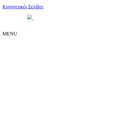
Κυνηγετικές Σελίδες
Powered by
| Copyright 2026 © • Κυνηγετική Ομοσπονδία
Μακεδονίας Θράκης
MENU