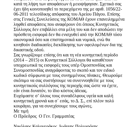
κατά τη λήψη των αποφάσεων ή μειοψήφησαν. Σχετικά σας
έχει ήδη κοινοποιηθεί το περιεχόμενο της με αριθ. 1056/22-
06-2011 τελεσίδικης απόφασης του Αρείου Πάγου. Επίσης
στις Γενικές Συνελεύσεις της ΚΟΜΑΘ έχουν επανειλημμένα
ληφθεί αποφάσεις που αναφέρουν ότι όποιος Κυνηγετικός
Σύλλογος δεν επιβάλλει στα μέλη του και δεν αποδώσει την
πρόσθετη εισφορά δεν θα ενισχυθεί από την ΚΟΜΑΘ τόσο
οικονομικά όσο και επιστημονικά και νομικά, ενώ θα
κινηθούν διαδικασίες διεκδίκησης των οφειλομένων δια της
δικαστικής οδού.
Σας γνωρίζουμε επίσης ότι και τη νέα κυνηγετική περίοδο
(2014 – 2015) οι Κυνηγετικοί Σύλλογοι θα καταθέτουν
υποχρεωτικά τις εισφορές τους υπέρ Ομοσπονδίας και
Συνομοσπονδίας αναγράφοντας το σκοπό και τον ειδικό
κωδικό σύμφωνα με τους συνημμένους πίνακες. Θεωρούμε
σκόπιμο να σας συστήσουμε να συνεννοηθείτε με τους
κυνηγετικούς συλλόγους της περιοχής σας ώστε να έχετε,
εάν είναι δυνατόν, το ίδιο κόστος άδειας.
Ευχόμαστε σ’ όλους τους συναδέλφους υγεία και καλή
κυνηγετική χρονιά και σ΄ εσάς, το Δ. Σ., επί πλέον πολύ
κουράγιο, για να συνεχίσουμε τους αγώνες.
Με τιμή
Ο Πρόεδρος Ο Γεν. Γραμματέας
Νικόλαος Καλογεράκος Ιωάννης Πολυχρόνης