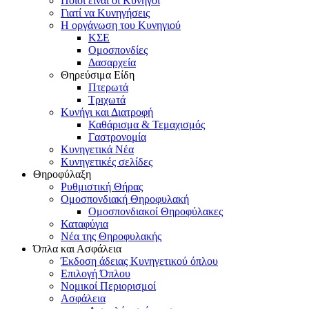
Ποιοι είναι οι Κυνηγοί
Γιατί να Κυνηγήσεις
Η οργάνωση του Κυνηγιού
ΚΣΕ
Ομοσπονδίες
Δασαρχεία
Θηρεύσιμα Είδη
Πτερωτά
Τριχωτά
Κυνήγι και Διατροφή
Καθάρισμα & Τεμαχισμός
Γαστρονομία
Κυνηγετικά Νέα
Κυνηγετικές σελίδες
Θηροφύλαξη
Ρυθμιστική Θήρας
Ομοσπονδιακή Θηροφυλακή
Oμοσπονδιακοί Θηροφύλακες
Καταφύγια
Νέα της Θηροφυλακής
Όπλα και Ασφάλεια
Έκδοση άδειας Κυνηγετικού όπλου
Επιλογή Όπλου
Νομικοί Περιορισμοί
Ασφάλεια