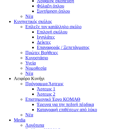
Ασφαλής σκόπευση
Φύλαξη όπλου
Συντήρηση όπλου
Νέα
Κυνηγετικός σκύλος
Επίλεξε τον κατάλληλο σκύλο
Επιλογή σκύλου
Ιχνηλάτες
Δείκτες
Επαναφοράς / Ξεπετάγματος
Πρώτες Βοήθειες
Κυνοστάσιο
Υγεία
Νομοθεσία
Νέα
Αειφόρο Κυνήγι
Πρόγραμμα Άρτεμις
Άρτεμις 1
Άρτεμις 2
Επιστημονικό Έργο ΚΟΜΑΘ
Έρευνα για την πεδινή πέρδικα
Καταγραφή επιθέσεων από λύκο
Νέα
Media
Λογότυπα