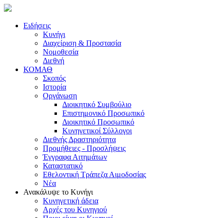
Ειδήσεις
Κυνήγι
Διαχείριση & Προστασία
Νομοθεσία
Διεθνή
ΚΟΜΑΘ
Σκοπός
Ιστορία
Οργάνωση
Διοικητικό Συμβούλιο
Επιστημονικό Προσωπικό
Διοικητικό Προσωπικό
Κυνηγετικοί Σύλλογοι
Διεθνής Δραστηριότητα
Προμήθειες - Προσλήψεις
Έγγραφα Αιτημάτων
Καταστατικό
Εθελοντική Τράπεζα Αιμοδοσίας
Νέα
Ανακάλυψε το Κυνήγι
Κυνηγετική άδεια
Αρχές του Κυνηγιού