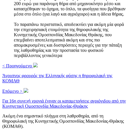
200 ευρώ για παράνομη θήρα από μηχανοκίνητο μέσο και
κατασχέθηκαν το όχημα, το όπλο, τα φυσίγγια που βρέθηκαν
μέσα στο όπλο (για λαγό και αγριόχοιρο) και η άδεια θήρας.
Το παραπάνω περιστατικό, αποδεικνύει για ακόμη μία φορά
την επιχειρησιακή ετοιμότητα της θηροφυλακής της
Κυνηγετικής Ομοσπονδίας Μακεδονίας Θράκης, που
επεμβαίνει αποτελεσματικά ακόμη και στις πιο
απομακρυσμένες και δυσπρόσιτες περιοχές για την πάταξη
της λαθροθηρίας και την προστασία του φυσικού
περιβάλλοντος γενικότερα
< Προηγούμενο
Άγρυπνος φρουρός της Ελληνικής φύσης η θηροφυλακή της
ΚΟΜΑΘ
Επόμενο >
Για 16η συνεχή χρονιά έγιναν οι καταμετρήσεις αγριόγιδου από την
Κυνηγετική Ομοσπονδία Μακεδονίας-Θράκης
Ακόμη ένα σημαντικό πλήγμα στη λαθροθηρία, από τη
Θηροφυλακή της Κυνηγετικής Ομοσπονδίας Μακεδονίας-Θράκης
(ΚΟΜΑΘ).