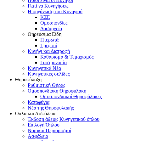
Ποιοι είναι οι Κυνηγοί
Γιατί να Κυνηγήσεις
Η οργάνωση του Κυνηγιού
ΚΣΕ
Ομοσπονδίες
Δασαρχεία
Θηρεύσιμα Είδη
Πτερωτά
Τριχωτά
Κυνήγι και Διατροφή
Καθάρισμα & Τεμαχισμός
Γαστρονομία
Κυνηγετικά Νέα
Κυνηγετικές σελίδες
Θηροφύλαξη
Ρυθμιστική Θήρας
Ομοσπονδιακή Θηροφυλακή
Oμοσπονδιακοί Θηροφύλακες
Καταφύγια
Νέα της Θηροφυλακής
Όπλα και Ασφάλεια
Έκδοση άδειας Κυνηγετικού όπλου
Επιλογή Όπλου
Νομικοί Περιορισμοί
Ασφάλεια