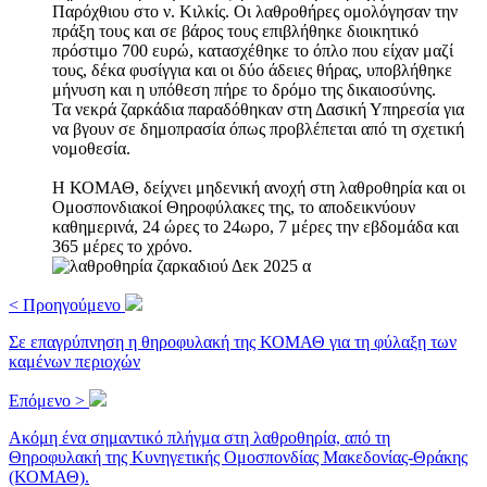
Παρόχθιου στο ν. Κιλκίς. Οι λαθροθήρες ομολόγησαν την
πράξη τους και σε βάρος τους επιβλήθηκε διοικητικό
πρόστιμο 700 ευρώ, κατασχέθηκε το όπλο που είχαν μαζί
τους, δέκα φυσίγγια και οι δύο άδειες θήρας, υποβλήθηκε
μήνυση και η υπόθεση πήρε το δρόμο της δικαιοσύνης.
Τα νεκρά ζαρκάδια παραδόθηκαν στη Δασική Υπηρεσία για
να βγουν σε δημοπρασία όπως προβλέπεται από τη σχετική
νομοθεσία.
Η ΚΟΜΑΘ, δείχνει μηδενική ανοχή στη λαθροθηρία και οι
Ομοσπονδιακοί Θηροφύλακες της, το αποδεικνύουν
καθημερινά, 24 ώρες το 24ωρο, 7 μέρες την εβδομάδα και
365 μέρες το χρόνο.
< Προηγούμενο
Σε επαγρύπνηση η θηροφυλακή της ΚΟΜΑΘ για τη φύλαξη των
καμένων περιοχών
Επόμενο >
Ακόμη ένα σημαντικό πλήγμα στη λαθροθηρία, από τη
Θηροφυλακή της Κυνηγετικής Ομοσπονδίας Μακεδονίας-Θράκης
(ΚΟΜΑΘ).