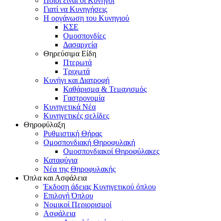
Ποιοι είναι οι Κυνηγοί
Γιατί να Κυνηγήσεις
Η οργάνωση του Κυνηγιού
ΚΣΕ
Ομοσπονδίες
Δασαρχεία
Θηρεύσιμα Είδη
Πτερωτά
Τριχωτά
Κυνήγι και Διατροφή
Καθάρισμα & Τεμαχισμός
Γαστρονομία
Κυνηγετικά Νέα
Κυνηγετικές σελίδες
Θηροφύλαξη
Ρυθμιστική Θήρας
Ομοσπονδιακή Θηροφυλακή
Oμοσπονδιακοί Θηροφύλακες
Καταφύγια
Νέα της Θηροφυλακής
Όπλα και Ασφάλεια
Έκδοση άδειας Κυνηγετικού όπλου
Επιλογή Όπλου
Νομικοί Περιορισμοί
Ασφάλεια