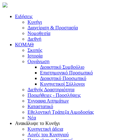
Ειδήσεις
Κυνήγι
Διαχείριση & Προστασία
Νομοθεσία
Διεθνή
ΚΟΜΑΘ
Σκοπός
Ιστορία
Οργάνωση
Διοικητικό Συμβούλιο
Επιστημονικό Προσωπικό
Διοικητικό Προσωπικό
Κυνηγετικοί Σύλλογοι
Διεθνής Δραστηριότητα
Προμήθειες - Προσλήψεις
Έγγραφα Αιτημάτων
Καταστατικό
Εθελοντική Τράπεζα Αιμοδοσίας
Νέα
Ανακάλυψε το Κυνήγι
Κυνηγετική άδεια
Αρχές του Κυνηγιού