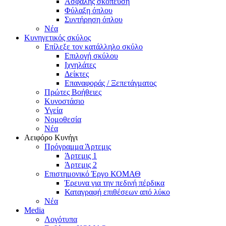
Ασφαλής σκόπευση
Φύλαξη όπλου
Συντήρηση όπλου
Νέα
Κυνηγετικός σκύλος
Επίλεξε τον κατάλληλο σκύλο
Επιλογή σκύλου
Ιχνηλάτες
Δείκτες
Επαναφοράς / Ξεπετάγματος
Πρώτες Βοήθειες
Κυνοστάσιο
Υγεία
Νομοθεσία
Νέα
Αειφόρο Κυνήγι
Πρόγραμμα Άρτεμις
Άρτεμις 1
Άρτεμις 2
Επιστημονικό Έργο ΚΟΜΑΘ
Έρευνα για την πεδινή πέρδικα
Καταγραφή επιθέσεων από λύκο
Νέα
Media
Λογότυπα