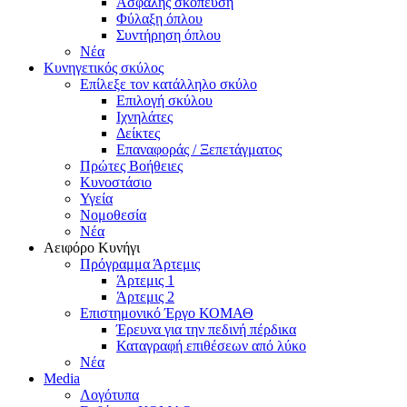
Ασφαλής σκόπευση
Φύλαξη όπλου
Συντήρηση όπλου
Νέα
Κυνηγετικός σκύλος
Επίλεξε τον κατάλληλο σκύλο
Επιλογή σκύλου
Ιχνηλάτες
Δείκτες
Επαναφοράς / Ξεπετάγματος
Πρώτες Βοήθειες
Κυνοστάσιο
Υγεία
Νομοθεσία
Νέα
Αειφόρο Κυνήγι
Πρόγραμμα Άρτεμις
Άρτεμις 1
Άρτεμις 2
Επιστημονικό Έργο ΚΟΜΑΘ
Έρευνα για την πεδινή πέρδικα
Καταγραφή επιθέσεων από λύκο
Νέα
Media
Λογότυπα