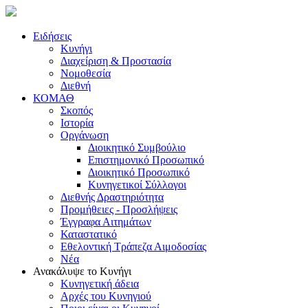
Ειδήσεις
Κυνήγι
Διαχείριση & Προστασία
Νομοθεσία
Διεθνή
ΚΟΜΑΘ
Σκοπός
Ιστορία
Οργάνωση
Διοικητικό Συμβούλιο
Επιστημονικό Προσωπικό
Διοικητικό Προσωπικό
Κυνηγετικοί Σύλλογοι
Διεθνής Δραστηριότητα
Προμήθειες - Προσλήψεις
Έγγραφα Αιτημάτων
Καταστατικό
Εθελοντική Τράπεζα Αιμοδοσίας
Νέα
Ανακάλυψε το Κυνήγι
Κυνηγετική άδεια
Αρχές του Κυνηγιού