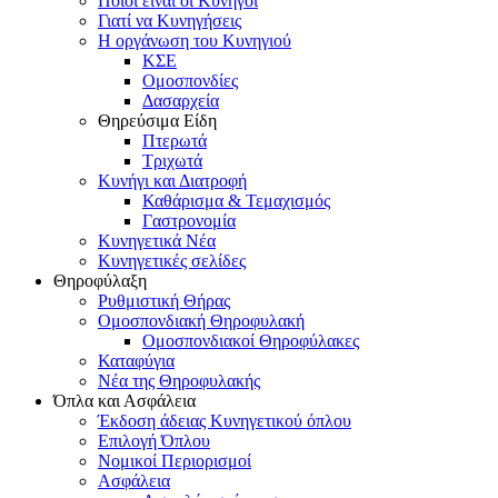
Ποιοι είναι οι Κυνηγοί
Γιατί να Κυνηγήσεις
Η οργάνωση του Κυνηγιού
ΚΣΕ
Ομοσπονδίες
Δασαρχεία
Θηρεύσιμα Είδη
Πτερωτά
Τριχωτά
Κυνήγι και Διατροφή
Καθάρισμα & Τεμαχισμός
Γαστρονομία
Κυνηγετικά Νέα
Κυνηγετικές σελίδες
Θηροφύλαξη
Ρυθμιστική Θήρας
Ομοσπονδιακή Θηροφυλακή
Oμοσπονδιακοί Θηροφύλακες
Καταφύγια
Νέα της Θηροφυλακής
Όπλα και Ασφάλεια
Έκδοση άδειας Κυνηγετικού όπλου
Επιλογή Όπλου
Νομικοί Περιορισμοί
Ασφάλεια