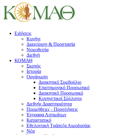
Ειδήσεις
Κυνήγι
Διαχείριση & Προστασία
Νομοθεσία
Διεθνή
ΚΟΜΑΘ
Σκοπός
Ιστορία
Οργάνωση
Διοικητικό Συμβούλιο
Επιστημονικό Προσωπικό
Διοικητικό Προσωπικό
Κυνηγετικοί Σύλλογοι
Διεθνής Δραστηριότητα
Προμήθειες - Προσλήψεις
Έγγραφα Αιτημάτων
Καταστατικό
Εθελοντική Τράπεζα Αιμοδοσίας
Νέα