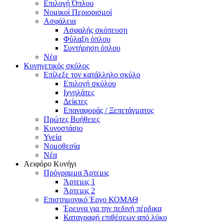
Επιλογή Όπλου
Νομικοί Περιορισμοί
Ασφάλεια
Ασφαλής σκόπευση
Φύλαξη όπλου
Συντήρηση όπλου
Νέα
Κυνηγετικός σκύλος
Επίλεξε τον κατάλληλο σκύλο
Επιλογή σκύλου
Ιχνηλάτες
Δείκτες
Επαναφοράς / Ξεπετάγματος
Πρώτες Βοήθειες
Κυνοστάσιο
Υγεία
Νομοθεσία
Νέα
Αειφόρο Κυνήγι
Πρόγραμμα Άρτεμις
Άρτεμις 1
Άρτεμις 2
Επιστημονικό Έργο ΚΟΜΑΘ
Έρευνα για την πεδινή πέρδικα
Καταγραφή επιθέσεων από λύκο