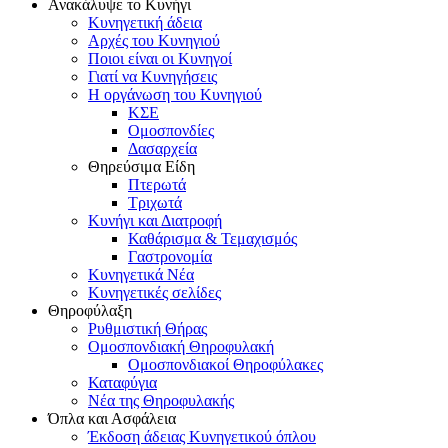
Ανακάλυψε το Κυνήγι
Κυνηγετική άδεια
Αρχές του Κυνηγιού
Ποιοι είναι οι Κυνηγοί
Γιατί να Κυνηγήσεις
Η οργάνωση του Κυνηγιού
ΚΣΕ
Ομοσπονδίες
Δασαρχεία
Θηρεύσιμα Είδη
Πτερωτά
Τριχωτά
Κυνήγι και Διατροφή
Καθάρισμα & Τεμαχισμός
Γαστρονομία
Κυνηγετικά Νέα
Κυνηγετικές σελίδες
Θηροφύλαξη
Ρυθμιστική Θήρας
Ομοσπονδιακή Θηροφυλακή
Oμοσπονδιακοί Θηροφύλακες
Καταφύγια
Νέα της Θηροφυλακής
Όπλα και Ασφάλεια
Έκδοση άδειας Κυνηγετικού όπλου