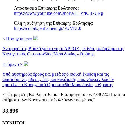
Απόσπασμα Επίκαιρης Ερώτησης :
https://www.youtube.com/shorts/H_VrK3J7UPg
Όλη η συζήτηση της Επίκαιρης Ερώτησης:
https://collab.parliament.gr/~UVEL0
< Προηγούμενο
Αναφορά στη Βουλή για το νόμο ΑΡΓΟΣ, με βάση υπόμνημα της
Κυνηγετικής Ομοσπονδίας Μακεδονίας - Θράκης
Επόμενο >
Υπό αυστηρούς όρους και μετά από ειδική έκθεση και τις
απαιτούμενες άδειες, έως και θανάτωση επικίνδυνων λύκων
προτείνει η Κυνηγετική Ομοσπονδία Μακεδονίας - Θράκης
Ερώτηση στη Βουλή με θέμα "Εφαρμογή του ν. 4830/2021 και τα
αιτήματα των Κυνηγετικών Συλλόγων της χώρας"
36,639
ΚΥΝΗΓΟΙ