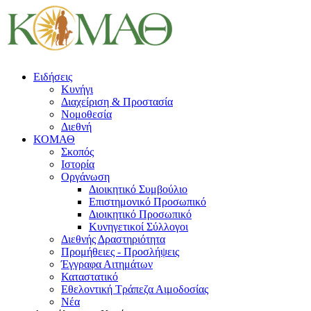
Ειδήσεις
Κυνήγι
Διαχείριση & Προστασία
Νομοθεσία
Διεθνή
ΚΟΜΑΘ
Σκοπός
Ιστορία
Οργάνωση
Διοικητικό Συμβούλιο
Επιστημονικό Προσωπικό
Διοικητικό Προσωπικό
Κυνηγετικοί Σύλλογοι
Διεθνής Δραστηριότητα
Προμήθειες - Προσλήψεις
Έγγραφα Αιτημάτων
Καταστατικό
Εθελοντική Τράπεζα Αιμοδοσίας
Νέα