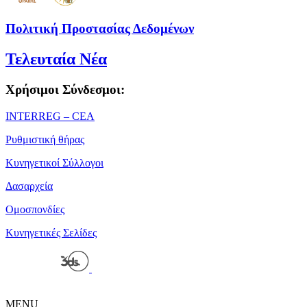
Πολιτική Προστασίας Δεδομένων
Τελευταία Νέα
Χρήσιμοι Σύνδεσμοι:
ΙΝΤΕRREG – CEA
Ρυθμιστική θήρας
Κυνηγετικοί Σύλλογοι
Δασαρχεία
Ομοσπονδίες
Κυνηγετικές Σελίδες
Powered by
| Copyright 2026 © • Κυνηγετική Ομοσπονδία
Μακεδονίας Θράκης
MENU