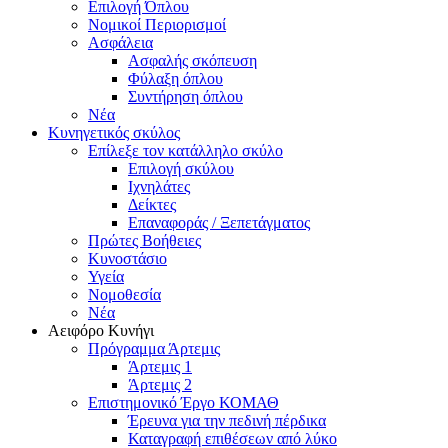
Επιλογή Όπλου
Νομικοί Περιορισμοί
Ασφάλεια
Ασφαλής σκόπευση
Φύλαξη όπλου
Συντήρηση όπλου
Νέα
Κυνηγετικός σκύλος
Επίλεξε τον κατάλληλο σκύλο
Επιλογή σκύλου
Ιχνηλάτες
Δείκτες
Επαναφοράς / Ξεπετάγματος
Πρώτες Βοήθειες
Κυνοστάσιο
Υγεία
Νομοθεσία
Νέα
Αειφόρο Κυνήγι
Πρόγραμμα Άρτεμις
Άρτεμις 1
Άρτεμις 2
Επιστημονικό Έργο ΚΟΜΑΘ
Έρευνα για την πεδινή πέρδικα
Καταγραφή επιθέσεων από λύκο