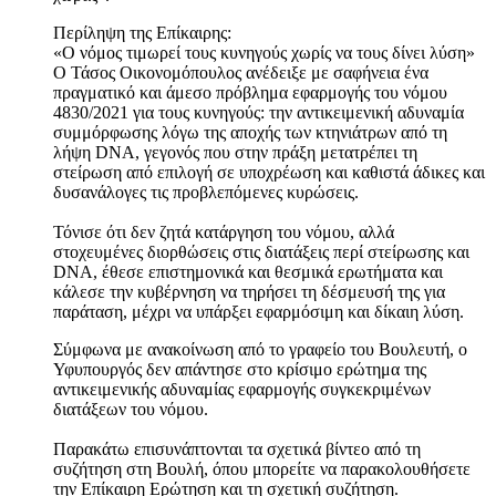
Περίληψη της Επίκαιρης:
«Ο νόμος τιμωρεί τους κυνηγούς χωρίς να τους δίνει λύση»
Ο Τάσος Οικονομόπουλος ανέδειξε με σαφήνεια ένα
πραγματικό και άμεσο πρόβλημα εφαρμογής του νόμου
4830/2021 για τους κυνηγούς: την αντικειμενική αδυναμία
συμμόρφωσης λόγω της αποχής των κτηνιάτρων από τη
λήψη DNA, γεγονός που στην πράξη μετατρέπει τη
στείρωση από επιλογή σε υποχρέωση και καθιστά άδικες και
δυσανάλογες τις προβλεπόμενες κυρώσεις.
Τόνισε ότι δεν ζητά κατάργηση του νόμου, αλλά
στοχευμένες διορθώσεις στις διατάξεις περί στείρωσης και
DNA, έθεσε επιστημονικά και θεσμικά ερωτήματα και
κάλεσε την κυβέρνηση να τηρήσει τη δέσμευσή της για
παράταση, μέχρι να υπάρξει εφαρμόσιμη και δίκαιη λύση.
Σύμφωνα με ανακοίνωση από το γραφείο του Βουλευτή, ο
Υφυπουργός δεν απάντησε στο κρίσιμο ερώτημα της
αντικειμενικής αδυναμίας εφαρμογής συγκεκριμένων
διατάξεων του νόμου.
Παρακάτω επισυνάπτονται τα σχετικά βίντεο από τη
συζήτηση στη Βουλή, όπου μπορείτε να παρακολουθήσετε
την Επίκαιρη Ερώτηση και τη σχετική συζήτηση.