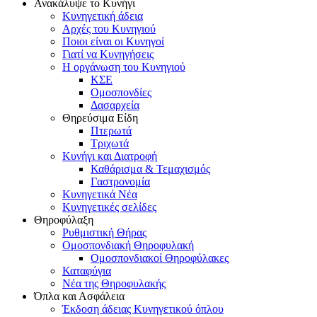
Ανακάλυψε το Κυνήγι
Κυνηγετική άδεια
Αρχές του Κυνηγιού
Ποιοι είναι οι Κυνηγοί
Γιατί να Κυνηγήσεις
Η οργάνωση του Κυνηγιού
ΚΣΕ
Ομοσπονδίες
Δασαρχεία
Θηρεύσιμα Είδη
Πτερωτά
Τριχωτά
Κυνήγι και Διατροφή
Καθάρισμα & Τεμαχισμός
Γαστρονομία
Κυνηγετικά Νέα
Κυνηγετικές σελίδες
Θηροφύλαξη
Ρυθμιστική Θήρας
Ομοσπονδιακή Θηροφυλακή
Oμοσπονδιακοί Θηροφύλακες
Καταφύγια
Νέα της Θηροφυλακής
Όπλα και Ασφάλεια
Έκδοση άδειας Κυνηγετικού όπλου