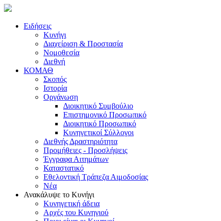
Ειδήσεις
Κυνήγι
Διαχείριση & Προστασία
Νομοθεσία
Διεθνή
ΚΟΜΑΘ
Σκοπός
Ιστορία
Οργάνωση
Διοικητικό Συμβούλιο
Επιστημονικό Προσωπικό
Διοικητικό Προσωπικό
Κυνηγετικοί Σύλλογοι
Διεθνής Δραστηριότητα
Προμήθειες - Προσλήψεις
Έγγραφα Αιτημάτων
Καταστατικό
Εθελοντική Τράπεζα Αιμοδοσίας
Νέα
Ανακάλυψε το Κυνήγι
Κυνηγετική άδεια
Αρχές του Κυνηγιού