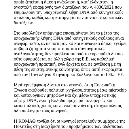
οποίο ζητείται η άμεση ανάκληση ή, κατ’ ελάχιστον, η
αναστολή εφαρμογής των διατάξεων του ν. 4830/2021 που
επιβάλλουν την υποχρεωτική λήψη DNA από κυνηγετικούς
σκύλους, καθώς και η κατάργηση των συναφών κυρωτικών
διατάξεων.
Στο υποβληθέν υπόμνημα επισημαίνεται ότι το μέτρο της
υποχρεωτικής λήψης DNA από κυνηγετικούς σκύλους είναι
ανεφάρμοστο, αντιεπιστημονικό και κοινωνικά άδικο, εγείρει
σοβαρά ζητήματα νομιμότητας και συνταγματικής
αναλογικότητας, δεν προβλέπεται από το ευρωπαϊκό δίκαιο
ούτε εφαρμόζεται σε άλλη χώρα της Ε.Ε. ως καθολική
υποχρεωτική πρακτική, ενώ έρχεται και σε αντίθεση με τη
θέση της επιστημονικής κοινότητας, όπως αυτή εκφράζεται
από τον Πανελλήνιο Κτηνιατρικό Σύλλογο και το ΓΕΩΤΕΕ.
Ιδιαίτερη έμφαση δίνεται στο γεγονός ότι η Ευρωπαϊκή
Ένωση ακολουθεί πολιτική ιχνηλασιμότητας μέσω microchip
και λειτουργικών μητρώων και όχι μέσω υποχρεωτικής
λήψης DNA, ενώ η Ελλάδα προχωρά μονομερώς και
κατασταλτικά, χωρίς κοινωνική συναίνεση, στοχοποιώντας
αδικαιολόγητα τους κυνηγούς.
Η ΚΟΜΑΘ τονίζει ότι οι κυνηγοί αποτελούν συμμάχους της
Πολιτείας στη διαχείριση του προβλήματος των αδέσποτων