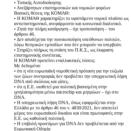
• Τοπικής Αυτοδιοίκησης
• Ανεξάρτητων επιστημονικών και νομικών φορέων
Βασικές θέσεις της ΚΟΜΑΘ:
• Η ΚΟΜΑΘ χαρακτηρίζει το υφιστάμενο νομικό πλαίσιο ως
αντιεπιστημονικό, ανεφάρμοστο και κοινωνικά διαλυτικό.
• Ζητά την πλήρη κατάργηση – όχι τροποποίηση – του
άρθρου 46.
• Δεν αποδέχεται την ποινικοποίηση υπεύθυνων πολιτών,
λόγω θεσμικών εμποδίων που δεν μπορούν να υπερβούν.
• Στηρίζει πλήρως τη στάση του Π.Κ.Σ., ως έκφραση
επιστημονικής συνέπειας.
H ΚΟΜΑΘ προτείνει εναλλακτικές λύσεις:
Με δεδομένα:
• ότι η νέα ευρωπαϊκή νομοθετική πρόταση για την ευζωία
των ζώων συντροφιάς δεν προβλέπει την υποχρεωτική λήψη
DNA από σκύλους και γάτες.
• ότι η Ε.Ε. υιοθετεί μια πολιτική βασισμένη στην
ιχνηλασιμότητα μέσω microchip και μητρώων – όχι στο
DNA.
• Η υποχρεωτική λήψη DNA, όπως εφαρμόζεται στην
Ελλάδα με το άρθρο 46 του ν. 4830/2021, δεν αποτελεί
μέρος του ευρωπαϊκού δικαίου και είναι πρωτοφανές στην
Ε.Ε. ως καθολική πολιτική.
• Η επιβολή προστίμων για DNA δεν προβλέπεται από την
Ευρωπαική Οδηγία