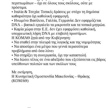
περιττωμάτων – όχι σε όλους τους σκύλους, ούτε με
πρόστιμα.
• Ιταλία & Τσεχία: Τοπικές δράσεις με στόχο τη δημόσια
καθαριότητα όχι καθολική εφαρμογή.
• Ηνωμένο Βασίλειο, Γαλλία, Γερμανία: Δεν εφαρμόζεται
DNA – βασικό εργαλείο τα μικροτσίπ και τα τοπικά μητρώα.
• Καμία χώρα στην Ε.Ε. δεν έχει εφαρμόσει καθολική,
υποχρεωτική λήψη DNA με επιβολή προστίμων.
Η ΚΟΜΑΘ ζητά από την Κυβέρνηση:
• Να σταθεί στην πλευρά της λογικής και της νομιμότητας
• Να αποσύρει ένα μέτρο που γεννά περισσότερα
προβλήματα από όσα λύνει
• Να στηρίξει τη συνεργασία, όχι την καταστολή
• Να δώσει τέλος σε ένα αδιέξοδο που εξελίσσεται εις βάρος
υπεύθυνων πολιτών και των σκύλων τους
Με εκτίμηση,
Η Κυνηγετική Ομοσπονδία Μακεδονίας – Θράκης
(ΚΟΜΑΘ)