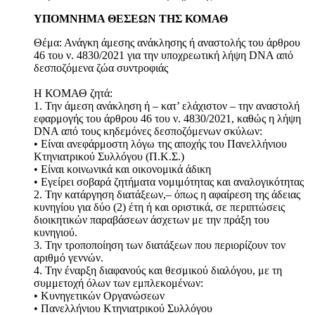
ΥΠΟΜΝΗΜΑ ΘΕΣΕΩΝ ΤΗΣ ΚΟΜΑΘ
Θέμα: Ανάγκη άμεσης ανάκλησης ή αναστολής του άρθρου
46 του ν. 4830/2021 για την υποχρεωτική λήψη DNA από
δεσποζόμενα ζώα συντροφιάς
Η ΚΟΜΑΘ ζητά:
1. Την άμεση ανάκληση ή – κατ’ ελάχιστον – την αναστολή
εφαρμογής του άρθρου 46 του ν. 4830/2021, καθώς η λήψη
DNA από τους κηδεμόνες δεσποζόμενων σκύλων:
• Είναι ανεφάρμοστη λόγω της αποχής του Πανελλήνιου
Κτηνιατρικού Συλλόγου (Π.Κ.Σ.)
• Είναι κοινωνικά και οικονομικά άδικη
• Εγείρει σοβαρά ζητήματα νομιμότητας και αναλογικότητας
2. Την κατάργηση διατάξεων,– όπως η αφαίρεση της άδειας
κυνηγίου για δύο (2) έτη ή και οριστικά, σε περιπτώσεις
διοικητικών παραβάσεων άσχετων με την πράξη του
κυνηγιού.
3. Την τροποποίηση των διατάξεων που περιορίζουν τον
αριθμό γεννών.
4. Την έναρξη διαφανούς και θεσμικού διαλόγου, με τη
συμμετοχή όλων των εμπλεκομένων:
• Κυνηγετικών Οργανώσεων
• Πανελλήνιου Κτηνιατρικού Συλλόγου