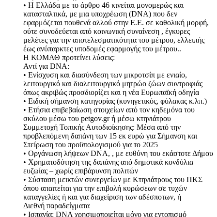
• Η Ελλάδα με το άρθρο 46 κινείται μονομερώς και
κατασταλτικά, με μια υποχρέωση (DNA) που δεν
εφαρμόζεται πουθενά αλλού στην Ε.Ε. σε καθολική μορφή,
ούτε συνοδεύεται από κοινωνική συναίνεση , έγκυρες
μελέτες για την αποτελεσματικότητα του μέτρου, ελλειπής
έως ανύπαρκτες υποδομές εφαρμογής του μέτρου..
H ΚΟΜΑΘ προτείνει λύσεις:
Αντί για DNA:
• Ενίσχυση και διασύνδεση των μικροτσίπ με ενιαίο,
λειτουργικό και διαλειτουργικό μητρώο ζώων συντροφιάς
όπως ακριβώς προσδιορίζει και η νέα Ευρωπαϊκή οδηγία
• Ειδική σήμανση κατηγορίας (κυνηγετικός, φύλακας κ.λπ.)
• Ετήσια επιβεβαίωση στοιχείων από τον κηδεμόνα του
σκύλου μέσω του petgov.gr ή μέσω κτηνιάτρου
Συμμετοχή Τοπικής Αυτοδιοίκησης: Μέσα από την
προβλεπόμενη δαπάνη των 15 εκ ευρώ για Σήμανση και
Στείρωση του προϋπολογισμού για το 2025
• Οργάνωση λήψεων DNA, , με ευθύνη του εκάστοτε Δήμου
• Χρηματοδότηση της δαπάνης από δημοτικά κονδύλια
ευζωίας – χωρίς επιβάρυνση πολιτών
• Σύσταση μεικτών συνεργείων με Κτηνιάτρους του ΠΚΣ
όπου απαιτείται για την επιβολή κυρώσεων σε τυχών
καταγγελίες ή και για διαχείριση των αδέσποτων, ή
Διεθνή παραδείγματα
• Ισπανία: DNA χρησιμοποιείται μόνο για εντοπισμό