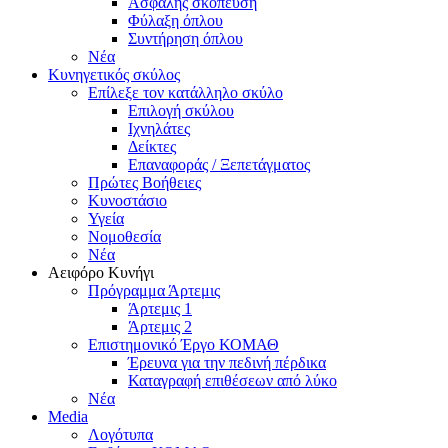
Ασφαλής σκόπευση
Φύλαξη όπλου
Συντήρηση όπλου
Νέα
Κυνηγετικός σκύλος
Επίλεξε τον κατάλληλο σκύλο
Επιλογή σκύλου
Ιχνηλάτες
Δείκτες
Επαναφοράς / Ξεπετάγματος
Πρώτες Βοήθειες
Κυνοστάσιο
Υγεία
Νομοθεσία
Νέα
Αειφόρο Κυνήγι
Πρόγραμμα Άρτεμις
Άρτεμις 1
Άρτεμις 2
Επιστημονικό Έργο ΚΟΜΑΘ
Έρευνα για την πεδινή πέρδικα
Καταγραφή επιθέσεων από λύκο
Νέα
Media
Λογότυπα