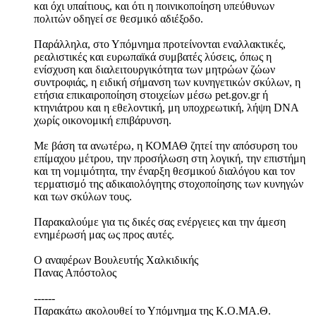
και όχι υπαίτιους, και ότι η ποινικοποίηση υπεύθυνων
πολιτών οδηγεί σε θεσμικό αδιέξοδο.
Παράλληλα, στο Υπόμνημα προτείνονται εναλλακτικές,
ρεαλιστικές και ευρωπαϊκά συμβατές λύσεις, όπως η
ενίσχυση και διαλειτουργικότητα των μητρώων ζώων
συντροφιάς, η ειδική σήμανση των κυνηγετικών σκύλων, η
ετήσια επικαιροποίηση στοιχείων μέσω pet.gov.gr ή
κτηνιάτρου και η εθελοντική, μη υποχρεωτική, λήψη DNA
χωρίς οικονομική επιβάρυνση.
Με βάση τα ανωτέρω, η ΚΟΜΑΘ ζητεί την απόσυρση του
επίμαχου μέτρου, την προσήλωση στη λογική, την επιστήμη
και τη νομιμότητα, την έναρξη θεσμικού διαλόγου και τον
τερματισμό της αδικαιολόγητης στοχοποίησης των κυνηγών
και των σκύλων τους.
Παρακαλούμε για τις δικές σας ενέργειες και την άμεση
ενημέρωσή μας ως προς αυτές.
Ο αναφέρων Βουλευτής Χαλκιδικής
Πανας Απόστολος
------
Παρακάτω ακολουθεί το Υπόμνημα της Κ.Ο.ΜΑ.Θ.