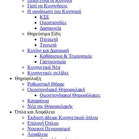
Ποιοι είναι οι Κυνηγοί
Γιατί να Κυνηγήσεις
Η οργάνωση του Κυνηγιού
ΚΣΕ
Ομοσπονδίες
Δασαρχεία
Θηρεύσιμα Είδη
Πτερωτά
Τριχωτά
Κυνήγι και Διατροφή
Καθάρισμα & Τεμαχισμός
Γαστρονομία
Κυνηγετικά Νέα
Κυνηγετικές σελίδες
Θηροφύλαξη
Ρυθμιστική Θήρας
Ομοσπονδιακή Θηροφυλακή
Oμοσπονδιακοί Θηροφύλακες
Καταφύγια
Νέα της Θηροφυλακής
Όπλα και Ασφάλεια
Έκδοση άδειας Κυνηγετικού όπλου
Επιλογή Όπλου
Νομικοί Περιορισμοί
Ασφάλεια