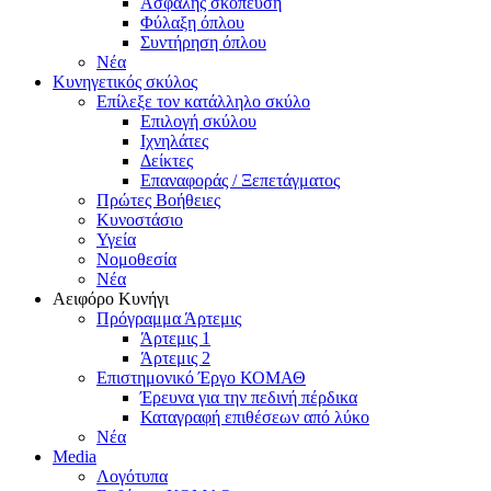
Ασφαλής σκόπευση
Φύλαξη όπλου
Συντήρηση όπλου
Νέα
Κυνηγετικός σκύλος
Επίλεξε τον κατάλληλο σκύλο
Επιλογή σκύλου
Ιχνηλάτες
Δείκτες
Επαναφοράς / Ξεπετάγματος
Πρώτες Βοήθειες
Κυνοστάσιο
Υγεία
Νομοθεσία
Νέα
Αειφόρο Κυνήγι
Πρόγραμμα Άρτεμις
Άρτεμις 1
Άρτεμις 2
Επιστημονικό Έργο ΚΟΜΑΘ
Έρευνα για την πεδινή πέρδικα
Καταγραφή επιθέσεων από λύκο
Νέα
Media
Λογότυπα