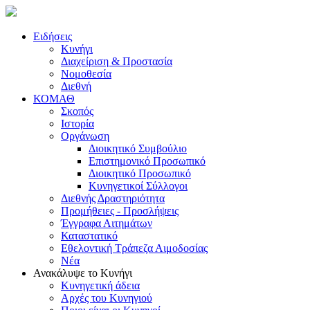
Ειδήσεις
Κυνήγι
Διαχείριση & Προστασία
Νομοθεσία
Διεθνή
ΚΟΜΑΘ
Σκοπός
Ιστορία
Οργάνωση
Διοικητικό Συμβούλιο
Επιστημονικό Προσωπικό
Διοικητικό Προσωπικό
Κυνηγετικοί Σύλλογοι
Διεθνής Δραστηριότητα
Προμήθειες - Προσλήψεις
Έγγραφα Αιτημάτων
Καταστατικό
Εθελοντική Τράπεζα Αιμοδοσίας
Νέα
Ανακάλυψε το Κυνήγι
Κυνηγετική άδεια
Αρχές του Κυνηγιού