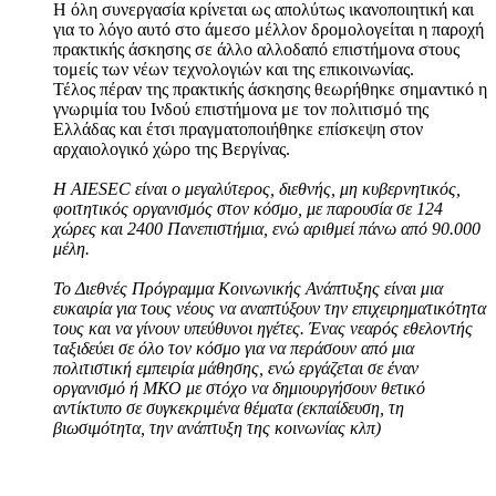
Η όλη συνεργασία κρίνεται ως απολύτως ικανοποιητική και
για το λόγο αυτό στο άμεσο μέλλον δρομολογείται η παροχή
πρακτικής άσκησης σε άλλο αλλοδαπό επιστήμονα στους
τομείς των νέων τεχνολογιών και της επικοινωνίας.
Τέλος πέραν της πρακτικής άσκησης θεωρήθηκε σημαντικό η
γνωριμία του Ινδού επιστήμονα με τον πολιτισμό της
Ελλάδας και έτσι πραγματοποιήθηκε επίσκεψη στον
αρχαιολογικό χώρο της Βεργίνας.
Η AIESEC είναι ο μεγαλύτερος, διεθνής, μη κυβερνητικός,
φοιτητικός οργανισμός στον κόσμο, με παρουσία σε 124
χώρες και 2400 Πανεπιστήμια, ενώ αριθμεί πάνω από 90.000
μέλη.
Το Διεθνές Πρόγραμμα Κοινωνικής Ανάπτυξης είναι μια
ευκαιρία για τους νέους να αναπτύξουν την επιχειρηματικότητα
τους και να γίνουν υπεύθυνοι ηγέτες. Ένας νεαρός εθελοντής
ταξιδεύει σε όλο τον κόσμο για να περάσουν από μια
πολιτιστική εμπειρία μάθησης, ενώ εργάζεται σε έναν
οργανισμό ή ΜΚΟ με στόχο να δημιουργήσουν θετικό
αντίκτυπο σε συγκεκριμένα θέματα (εκπαίδευση, τη
βιωσιμότητα, την ανάπτυξη της κοινωνίας κλπ)