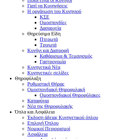
Ποιοι είναι οι Κυνηγοί
Γιατί να Κυνηγήσεις
Η οργάνωση του Κυνηγιού
ΚΣΕ
Ομοσπονδίες
Δασαρχεία
Θηρεύσιμα Είδη
Πτερωτά
Τριχωτά
Κυνήγι και Διατροφή
Καθάρισμα & Τεμαχισμός
Γαστρονομία
Κυνηγετικά Νέα
Κυνηγετικές σελίδες
Θηροφύλαξη
Ρυθμιστική Θήρας
Ομοσπονδιακή Θηροφυλακή
Oμοσπονδιακοί Θηροφύλακες
Καταφύγια
Νέα της Θηροφυλακής
Όπλα και Ασφάλεια
Έκδοση άδειας Κυνηγετικού όπλου
Επιλογή Όπλου
Νομικοί Περιορισμοί
Ασφάλεια