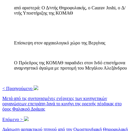
από αριστερά: Ο Δ/ντής Θηροφυλακής, ο Caurav Joshi, o Δ/
ντής Υποστήριξης της ΚΟΜΑΘ
Επίσκεψη στον αρχαιολογικό χώρο της Βεργίνας
Ο Πρόεδρος της ΚΟΜΑΘ παραδιδει στον Ινδό επιστήμονα
αναμνηστικό άγαλμα με προτομή του Μεγάλου Αλεξάνδρου
< Προηγούμενο
Μετά από τις συντονισμένες ενέργειες των κυνηγετικών
οργανώσεων επετράπη ξανά το κυνήγι της ορεινής πέρδικας στο
όρος Φαλακρό Δράμας
Επόμενο >
Διάσωση αρπακτικού πτηνού από την Ομοσπονδιακή Θηροφυλακή