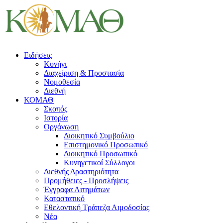
Ειδήσεις
Κυνήγι
Διαχείριση & Προστασία
Νομοθεσία
Διεθνή
ΚΟΜΑΘ
Σκοπός
Ιστορία
Οργάνωση
Διοικητικό Συμβούλιο
Επιστημονικό Προσωπικό
Διοικητικό Προσωπικό
Κυνηγετικοί Σύλλογοι
Διεθνής Δραστηριότητα
Προμήθειες - Προσλήψεις
Έγγραφα Αιτημάτων
Καταστατικό
Εθελοντική Τράπεζα Αιμοδοσίας
Νέα