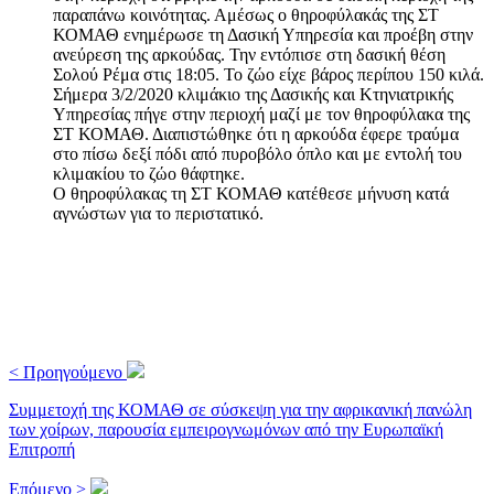
παραπάνω κοινότητας. Αμέσως ο θηροφύλακάς της ΣΤ
ΚΟΜΑΘ ενημέρωσε τη Δασική Υπηρεσία και προέβη στην
ανεύρεση της αρκούδας. Την εντόπισε στη δασική θέση
Σολού Ρέμα στις 18:05. Το ζώο είχε βάρος περίπου 150 κιλά.
Σήμερα 3/2/2020 κλιμάκιο της Δασικής και Κτηνιατρικής
Υπηρεσίας πήγε στην περιοχή μαζί με τον θηροφύλακα της
ΣΤ ΚΟΜΑΘ. Διαπιστώθηκε ότι η αρκούδα έφερε τραύμα
στο πίσω δεξί πόδι από πυροβόλο όπλο και με εντολή του
κλιμακίου το ζώο θάφτηκε.
Ο θηροφύλακας τη ΣΤ ΚΟΜΑΘ κατέθεσε μήνυση κατά
αγνώστων για το περιστατικό.
< Προηγούμενο
Συμμετοχή της ΚΟΜΑΘ σε σύσκεψη για την αφρικανική πανώλη
των χοίρων, παρουσία εμπειρογνωμόνων από την Ευρωπαϊκή
Επιτροπή
Επόμενο >