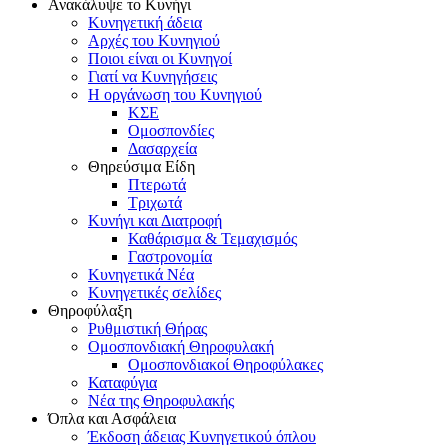
Ανακάλυψε το Κυνήγι
Κυνηγετική άδεια
Αρχές του Κυνηγιού
Ποιοι είναι οι Κυνηγοί
Γιατί να Κυνηγήσεις
Η οργάνωση του Κυνηγιού
ΚΣΕ
Ομοσπονδίες
Δασαρχεία
Θηρεύσιμα Είδη
Πτερωτά
Τριχωτά
Κυνήγι και Διατροφή
Καθάρισμα & Τεμαχισμός
Γαστρονομία
Κυνηγετικά Νέα
Κυνηγετικές σελίδες
Θηροφύλαξη
Ρυθμιστική Θήρας
Ομοσπονδιακή Θηροφυλακή
Oμοσπονδιακοί Θηροφύλακες
Καταφύγια
Νέα της Θηροφυλακής
Όπλα και Ασφάλεια
Έκδοση άδειας Κυνηγετικού όπλου