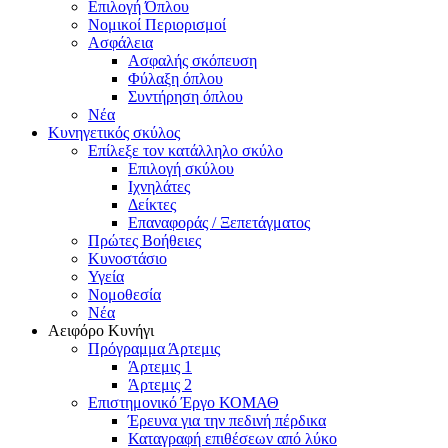
Επιλογή Όπλου
Νομικοί Περιορισμοί
Ασφάλεια
Ασφαλής σκόπευση
Φύλαξη όπλου
Συντήρηση όπλου
Νέα
Κυνηγετικός σκύλος
Επίλεξε τον κατάλληλο σκύλο
Επιλογή σκύλου
Ιχνηλάτες
Δείκτες
Επαναφοράς / Ξεπετάγματος
Πρώτες Βοήθειες
Κυνοστάσιο
Υγεία
Νομοθεσία
Νέα
Αειφόρο Κυνήγι
Πρόγραμμα Άρτεμις
Άρτεμις 1
Άρτεμις 2
Επιστημονικό Έργο ΚΟΜΑΘ
Έρευνα για την πεδινή πέρδικα
Καταγραφή επιθέσεων από λύκο