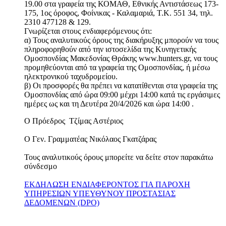
19.00 στα γραφεία της ΚΟΜΑΘ, Εθνικής Αντιστάσεως 173-
175, 1ος όροφος, Φοίνικας - Καλαμαριά, Τ.Κ. 551 34, τηλ.
2310 477128 & 129.
Γνωρίζεται στους ενδιαφερόμενους ότι:
α) Τους αναλυτικούς όρους της διακήρυξης μπορούν να τους
πληροφορηθούν από την ιστοσελίδα της Κυνηγετικής
Ομοσπονδίας Μακεδονίας Θράκης www.hunters.gr, να τους
προμηθεύονται από τα γραφεία της Ομοσπονδίας, ή μέσω
ηλεκτρονικού ταχυδρομείου.
β) Οι προσφορές θα πρέπει να κατατίθενται στα γραφεία της
Ομοσπονδίας από ώρα 09:00 μέχρι 14:00 κατά τις εργάσιμες
ημέρες ως και τη Δευτέρα 20/4/2026 και ώρα 14:00 .
Ο Πρόεδρος Τζίμας Αστέριος
Ο Γεν. Γραμματέας Νικόλαος Γκατζάρας
Τους αναλυτικούς όρους μπορείτε να δείτε στον παρακάτω
σύνδεσμο
ΕΚΔΗΛΩΣΗ ΕΝΔΙΑΦΕΡΟΝΤΟΣ ΓΙΑ ΠΑΡΟΧΗ
ΥΠΗΡΕΣΙΩΝ ΥΠΕΥΘΥΝΟΥ ΠΡΟΣΤΑΣΙΑΣ
ΔΕΔΟΜΕΝΩΝ (DPO)