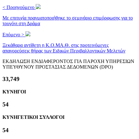
< Προηγούμενο
Με επιτυχία πραγματοποιήθηκε το σεμινάριο επιμόρφωσης για το
τρυγόνι στη Δράμα
Επόμενο >
Ξεκάθαρα αντίθετη η Κ.Ο.ΜΑ.Θ. στις προτεινόμενες
απαγορεύσεις θήρας των Ειδικών Περιβαλλοντικών Μελετών
ΕΚΔΗΛΩΣΗ ΕΝΔΙΑΦΕΡΟΝΤΟΣ ΓΙΑ ΠΑΡΟΧΗ ΥΠΗΡΕΣΙΩΝ
ΥΠΕΥΘΥΝΟΥ ΠΡΟΣΤΑΣΙΑΣ ΔΕΔΟΜΕΝΩΝ (DPO)
36,524
ΚΥΝΗΓΟΙ
58
ΚΥΝΗΓΕΤΙΚΟΙ ΣΥΛΛΟΓΟΙ
58