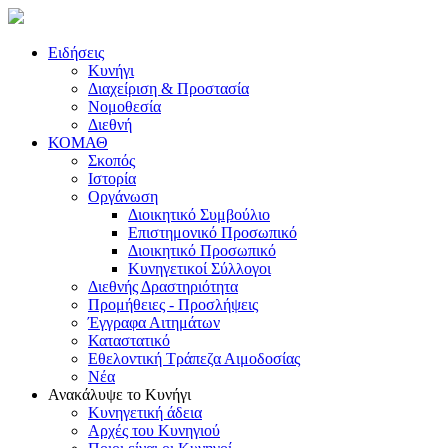
Ειδήσεις
Κυνήγι
Διαχείριση & Προστασία
Νομοθεσία
Διεθνή
ΚΟΜΑΘ
Σκοπός
Ιστορία
Οργάνωση
Διοικητικό Συμβούλιο
Επιστημονικό Προσωπικό
Διοικητικό Προσωπικό
Κυνηγετικοί Σύλλογοι
Διεθνής Δραστηριότητα
Προμήθειες - Προσλήψεις
Έγγραφα Αιτημάτων
Καταστατικό
Εθελοντική Τράπεζα Αιμοδοσίας
Νέα
Ανακάλυψε το Κυνήγι
Κυνηγετική άδεια
Αρχές του Κυνηγιού