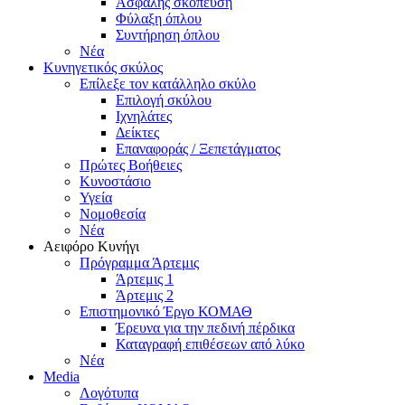
Ασφαλής σκόπευση
Φύλαξη όπλου
Συντήρηση όπλου
Νέα
Κυνηγετικός σκύλος
Επίλεξε τον κατάλληλο σκύλο
Επιλογή σκύλου
Ιχνηλάτες
Δείκτες
Επαναφοράς / Ξεπετάγματος
Πρώτες Βοήθειες
Κυνοστάσιο
Υγεία
Νομοθεσία
Νέα
Αειφόρο Κυνήγι
Πρόγραμμα Άρτεμις
Άρτεμις 1
Άρτεμις 2
Επιστημονικό Έργο ΚΟΜΑΘ
Έρευνα για την πεδινή πέρδικα
Καταγραφή επιθέσεων από λύκο
Νέα
Media
Λογότυπα