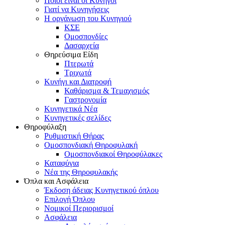
Ποιοι είναι οι Κυνηγοί
Γιατί να Κυνηγήσεις
Η οργάνωση του Κυνηγιού
ΚΣΕ
Ομοσπονδίες
Δασαρχεία
Θηρεύσιμα Είδη
Πτερωτά
Τριχωτά
Κυνήγι και Διατροφή
Καθάρισμα & Τεμαχισμός
Γαστρονομία
Κυνηγετικά Νέα
Κυνηγετικές σελίδες
Θηροφύλαξη
Ρυθμιστική Θήρας
Ομοσπονδιακή Θηροφυλακή
Oμοσπονδιακοί Θηροφύλακες
Καταφύγια
Νέα της Θηροφυλακής
Όπλα και Ασφάλεια
Έκδοση άδειας Κυνηγετικού όπλου
Επιλογή Όπλου
Νομικοί Περιορισμοί
Ασφάλεια