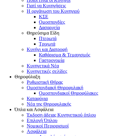
Ποιοι είναι οι Κυνηγοί
Γιατί να Κυνηγήσεις
Η οργάνωση του Κυνηγιού
ΚΣΕ
Ομοσπονδίες
Δασαρχεία
Θηρεύσιμα Είδη
Πτερωτά
Τριχωτά
Κυνήγι και Διατροφή
Καθάρισμα & Τεμαχισμός
Γαστρονομία
Κυνηγετικά Νέα
Κυνηγετικές σελίδες
Θηροφύλαξη
Ρυθμιστική Θήρας
Ομοσπονδιακή Θηροφυλακή
Oμοσπονδιακοί Θηροφύλακες
Καταφύγια
Νέα της Θηροφυλακής
Όπλα και Ασφάλεια
Έκδοση άδειας Κυνηγετικού όπλου
Επιλογή Όπλου
Νομικοί Περιορισμοί
Ασφάλεια