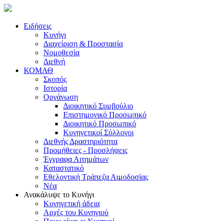
Ειδήσεις
Κυνήγι
Διαχείριση & Προστασία
Νομοθεσία
Διεθνή
ΚΟΜΑΘ
Σκοπός
Ιστορία
Οργάνωση
Διοικητικό Συμβούλιο
Επιστημονικό Προσωπικό
Διοικητικό Προσωπικό
Κυνηγετικοί Σύλλογοι
Διεθνής Δραστηριότητα
Προμήθειες - Προσλήψεις
Έγγραφα Αιτημάτων
Καταστατικό
Εθελοντική Τράπεζα Αιμοδοσίας
Νέα
Ανακάλυψε το Κυνήγι
Κυνηγετική άδεια
Αρχές του Κυνηγιού