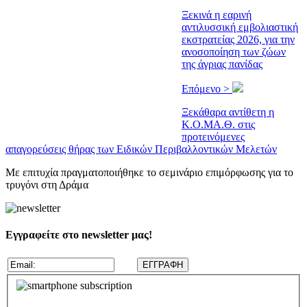
Ξεκινά η εαρινή
αντιλυσσική εμβολιαστική
εκστρατείας 2026, για την
ανοσοποίηση των ζώων
της άγριας πανίδας
Επόμενο >
Ξεκάθαρα αντίθετη η
Κ.Ο.ΜΑ.Θ. στις
προτεινόμενες
απαγορεύσεις θήρας των Ειδικών Περιβαλλοντικών Μελετών
Με επιτυχία πραγματοποιήθηκε το σεμινάριο επιμόρφωσης για το
τρυγόνι στη Δράμα
Εγγραφείτε στο newsletter μας!