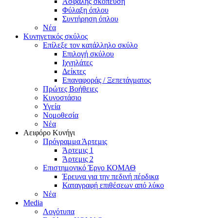
Ασφαλής σκόπευση
Φύλαξη όπλου
Συντήρηση όπλου
Νέα
Κυνηγετικός σκύλος
Επίλεξε τον κατάλληλο σκύλο
Επιλογή σκύλου
Ιχνηλάτες
Δείκτες
Επαναφοράς / Ξεπετάγματος
Πρώτες Βοήθειες
Κυνοστάσιο
Υγεία
Νομοθεσία
Νέα
Αειφόρο Κυνήγι
Πρόγραμμα Άρτεμις
Άρτεμις 1
Άρτεμις 2
Επιστημονικό Έργο ΚΟΜΑΘ
Έρευνα για την πεδινή πέρδικα
Καταγραφή επιθέσεων από λύκο
Νέα
Media
Λογότυπα