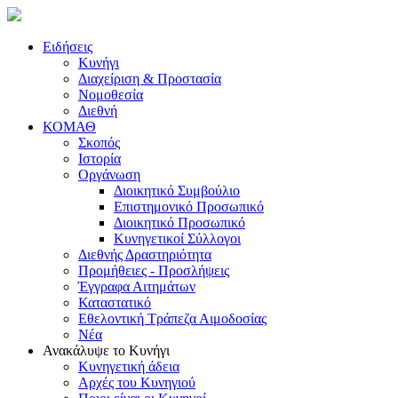
Ειδήσεις
Κυνήγι
Διαχείριση & Προστασία
Νομοθεσία
Διεθνή
ΚΟΜΑΘ
Σκοπός
Ιστορία
Οργάνωση
Διοικητικό Συμβούλιο
Επιστημονικό Προσωπικό
Διοικητικό Προσωπικό
Κυνηγετικοί Σύλλογοι
Διεθνής Δραστηριότητα
Προμήθειες - Προσλήψεις
Έγγραφα Αιτημάτων
Καταστατικό
Εθελοντική Τράπεζα Αιμοδοσίας
Νέα
Ανακάλυψε το Κυνήγι
Κυνηγετική άδεια
Αρχές του Κυνηγιού