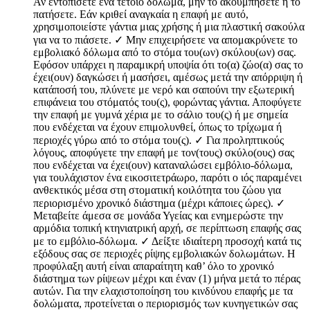
Αν εντοπίσετε ένα τέτοιο δόλωμα, μην το ακουμπήσετε ή το
πατήσετε. Εάν κριθεί αναγκαία η επαφή με αυτό,
χρησιμοποιείστε γάντια μιας χρήσης ή μια πλαστική σακούλα
για να το πιάσετε. ✓ Μην επιχειρήσετε να απομακρύνετε το
εμβολιακό δόλωμα από το στόμα του(ων) σκύλου(ων) σας.
Εφόσον υπάρχει η παραμικρή υποψία ότι το(α) ζώο(α) σας το
έχει(ουν) δαγκώσει ή μασήσει, αμέσως μετά την απόρριψη ή
κατάποσή του, πλύνετε με νερό και σαπούνι την εξωτερική
επιφάνεια του στόματός του(ς), φορώντας γάντια. Αποφύγετε
την επαφή με γυμνά χέρια με το σάλιο του(ς) ή με σημεία
που ενδέχεται να έχουν επιμολυνθεί, όπως το τρίχωμα ή
περιοχές γύρω από το στόμα του(ς). ✓ Για προληπτικούς
λόγους, αποφύγετε την επαφή με τον(τους) σκύλο(ους) σας
που ενδέχεται να έχει(ουν) καταναλώσει εμβόλιο-δόλωμα,
για τουλάχιστον ένα εικοσιτετράωρο, παρότι ο ιός παραμένει
ανθεκτικός μέσα στη στοματική κοιλότητα του ζώου για
περιορισμένο χρονικό διάστημα (μέχρι κάποιες ώρες). ✓
Μεταβείτε άμεσα σε μονάδα Υγείας και ενημερώστε την
αρμόδια τοπική κτηνιατρική αρχή, σε περίπτωση επαφής σας
με το εμβόλιο-δόλωμα. ✓ Δείξτε ιδιαίτερη προσοχή κατά τις
εξόδους σας σε περιοχές ρίψης εμβολιακών δολωμάτων. Η
προφύλαξη αυτή είναι απαραίτητη καθ’ όλο το χρονικό
διάστημα των ρίψεων μέχρι και έναν (1) μήνα μετά το πέρας
αυτών. Για την ελαχιστοποίηση του κινδύνου επαφής με τα
δολώματα, προτείνεται ο περιορισμός των κυνηγετικών σας