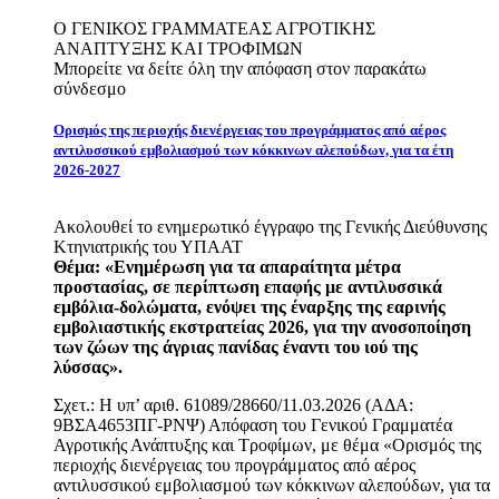
Ο ΓΕΝΙΚΟΣ ΓΡΑΜΜΑΤΕΑΣ ΑΓΡΟΤΙΚΗΣ
ΑΝΑΠΤΥΞΗΣ ΚΑΙ ΤΡΟΦΙΜΩΝ
Μπορείτε να δείτε όλη την απόφαση στον παρακάτω
σύνδεσμο
Ορισμός της περιοχής διενέργειας του προγράμματος από αέρος
αντιλυσσικού εμβολιασμού των κόκκινων αλεπούδων, για τα έτη
2026-2027
Ακολουθεί το ενημερωτικό έγγραφο της Γενικής Διεύθυνσης
Κτηνιατρικής του ΥΠΑΑΤ
Θέμα: «Ενημέρωση για τα απαραίτητα μέτρα
προστασίας, σε περίπτωση επαφής με αντιλυσσικά
εμβόλια-δολώματα, ενόψει της έναρξης της εαρινής
εμβολιαστικής εκστρατείας 2026, για την ανοσοποίηση
των ζώων της άγριας πανίδας έναντι του ιού της
λύσσας».
Σχετ.: Η υπ’ αριθ. 61089/28660/11.03.2026 (ΑΔΑ:
9ΒΣΑ4653ΠΓ-ΡΝΨ) Απόφαση του Γενικού Γραμματέα
Αγροτικής Ανάπτυξης και Τροφίμων, με θέμα «Ορισμός της
περιοχής διενέργειας του προγράμματος από αέρος
αντιλυσσικού εμβολιασμού των κόκκινων αλεπούδων, για τα