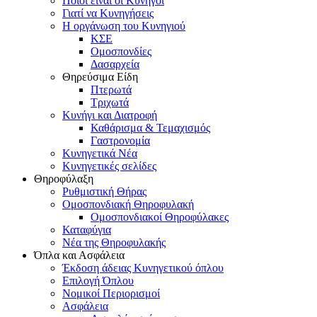
Ποιοι είναι οι Κυνηγοί
Γιατί να Κυνηγήσεις
Η οργάνωση του Κυνηγιού
ΚΣΕ
Ομοσπονδίες
Δασαρχεία
Θηρεύσιμα Είδη
Πτερωτά
Τριχωτά
Κυνήγι και Διατροφή
Καθάρισμα & Τεμαχισμός
Γαστρονομία
Κυνηγετικά Νέα
Κυνηγετικές σελίδες
Θηροφύλαξη
Ρυθμιστική Θήρας
Ομοσπονδιακή Θηροφυλακή
Oμοσπονδιακοί Θηροφύλακες
Καταφύγια
Νέα της Θηροφυλακής
Όπλα και Ασφάλεια
Έκδοση άδειας Κυνηγετικού όπλου
Επιλογή Όπλου
Νομικοί Περιορισμοί
Ασφάλεια