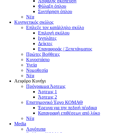
Ασφαλής σκόπευση
Φύλαξη όπλου
Συντήρηση όπλου
Νέα
Κυνηγετικός σκύλος
Επίλεξε τον κατάλληλο σκύλο
Επιλογή σκύλου
Ιχνηλάτες
Δείκτες
Επαναφοράς / Ξεπετάγματος
Πρώτες Βοήθειες
Κυνοστάσιο
Υγεία
Νομοθεσία
Νέα
Αειφόρο Κυνήγι
Πρόγραμμα Άρτεμις
Άρτεμις 1
Άρτεμις 2
Επιστημονικό Έργο ΚΟΜΑΘ
Έρευνα για την πεδινή πέρδικα
Καταγραφή επιθέσεων από λύκο
Νέα
Media
Λογότυπα