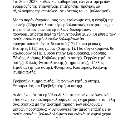
έτη 2026-2027, καθώς και καθορισμός των λεπτομερειών
εφαρμογής της ενεργητικής επιτήρησης (πρόγραμμα
αξιολόγησης της αποτελεσματικότητας του εμβολιασμού)».
Με το παρόν έγγραφο, σας ενημερώνουμε ότι, η έναρξη της
εαρινής (22ης) αντιλυσσικής εμβολιαστικής εκστρατείας, με
την από αέρος διανομή εμβολίων-δολωμάτων,
προγραμματίζεται περί τα τέλη Απριλίου 2026. Οι ρίψεις των
αντιλυσσικών εμβολιακών δολωμάτων θα
πραγματοποιηθούν σε δεκαεπτά (17) Περιφερειακές
Ενότητες (ΠΕ) της χώρας (Χάρτης 1). Πιο συγκεκριμένα, θα
καλυφθούν οι ΠΕ Έβρου (πλην Σαμοθράκης), Ροδόπης,
Ξάνθης, Δράμας, Καβάλας (τμήμα αυτής), Σερρών (τμήμα
αυτής), Κιλκίς, Θεσσαλονίκης (τμήμα αυτής), Πέλλας,
Ημαθίας (τμήμα αυτής), Φλώρινας, Καστοριάς, Κοζάνης
(τμήμα αυτής),
Γρεβενών (τμήμα αυτής), Ιωαννίνων (τμήμα αυτής),
Θεσπρωτίας και Πρέβεζας (τμήμα αυτής)
Δεδομένου ότι τα εμβόλια-δολώματα περιέχουν ζωντανό,
εξασθενημένο ιό, παρακαλούμε, όπως ενημερώσετε τα μέλη
σας, σχετικά με την αυστηρή τήρηση των ακόλουθων
μέτρων προστασίας: ✓ Αποφύγετε την άμεση επαφή με τα
αντιλυσσικά εμβόλια-δολώματα και ειδικά με γυμνά χέρια.