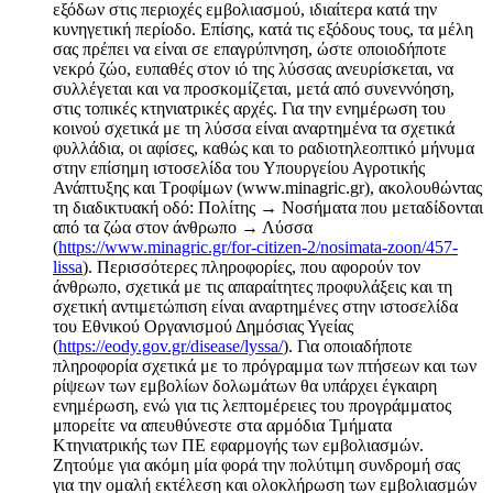
εξόδων στις περιοχές εμβολιασμού, ιδιαίτερα κατά την
κυνηγετική περίοδο. Επίσης, κατά τις εξόδους τους, τα μέλη
σας πρέπει να είναι σε επαγρύπνηση, ώστε οποιοδήποτε
νεκρό ζώο, ευπαθές στον ιό της λύσσας ανευρίσκεται, να
συλλέγεται και να προσκομίζεται, μετά από συνεννόηση,
στις τοπικές κτηνιατρικές αρχές. Για την ενημέρωση του
κοινού σχετικά με τη λύσσα είναι αναρτημένα τα σχετικά
φυλλάδια, οι αφίσες, καθώς και το ραδιοτηλεοπτικό μήνυμα
στην επίσημη ιστοσελίδα του Υπουργείου Αγροτικής
Ανάπτυξης και Τροφίμων (www.minagric.gr), ακολουθώντας
τη διαδικτυακή οδό: Πολίτης → Νοσήματα που μεταδίδονται
από τα ζώα στον άνθρωπο → Λύσσα
(
https://www.minagric.gr/for-citizen-2/nosimata-zoon/457-
lissa
). Περισσότερες πληροφορίες, που αφορούν τον
άνθρωπο, σχετικά με τις απαραίτητες προφυλάξεις και τη
σχετική αντιμετώπιση είναι αναρτημένες στην ιστοσελίδα
του Εθνικού Οργανισμού Δημόσιας Υγείας
(
https://eody.gov.gr/disease/lyssa/
). Για οποιαδήποτε
πληροφορία σχετικά με το πρόγραμμα των πτήσεων και των
ρίψεων των εμβολίων δολωμάτων θα υπάρχει έγκαιρη
ενημέρωση, ενώ για τις λεπτομέρειες του προγράμματος
μπορείτε να απευθύνεστε στα αρμόδια Τμήματα
Κτηνιατρικής των ΠΕ εφαρμογής των εμβολιασμών.
Ζητούμε για ακόμη μία φορά την πολύτιμη συνδρομή σας
για την ομαλή εκτέλεση και ολοκλήρωση των εμβολιασμών