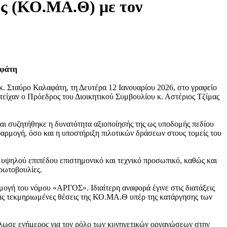
ς (ΚΟ.ΜΑ.Θ) με τον
αφάτη
 Σταύρο Καλαφάτη, τη Δευτέρα 12 Ιανουαρίου 2026, στο γραφείο
είχαν ο Πρόεδρος του Διοικητικού Συμβουλίου κ. Αστέριος Τζίμας
αι συζητήθηκε η δυνατότητα αξιοποίησής της ως υποδομής πεδίου
φαρμογή, όσο και η υποστήριξη πιλοτικών δράσεων στους τομείς του
υψηλού επιπέδου επιστημονικό και τεχνικό προσωπικό, καθώς και
πρωτοβουλίες.
γή του νόμου «ΑΡΓΟΣ». Ιδιαίτερη αναφορά έγινε στις διατάξεις
τις τεκμηριωμένες θέσεις της ΚΟ.ΜΑ.Θ υπέρ της κατάργησης των
ήλωσε ενήμερος για τον ρόλο των κυνηγετικών οργανώσεων στην