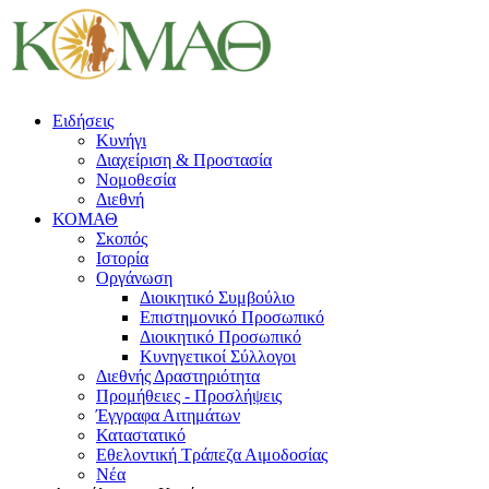
Ειδήσεις
Κυνήγι
Διαχείριση & Προστασία
Νομοθεσία
Διεθνή
ΚΟΜΑΘ
Σκοπός
Ιστορία
Οργάνωση
Διοικητικό Συμβούλιο
Επιστημονικό Προσωπικό
Διοικητικό Προσωπικό
Κυνηγετικοί Σύλλογοι
Διεθνής Δραστηριότητα
Προμήθειες - Προσλήψεις
Έγγραφα Αιτημάτων
Καταστατικό
Εθελοντική Τράπεζα Αιμοδοσίας
Νέα