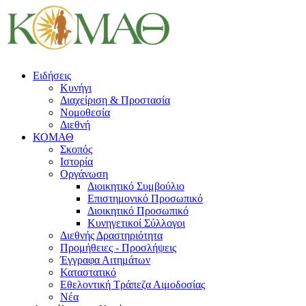
Ειδήσεις
Κυνήγι
Διαχείριση & Προστασία
Νομοθεσία
Διεθνή
ΚΟΜΑΘ
Σκοπός
Ιστορία
Οργάνωση
Διοικητικό Συμβούλιο
Επιστημονικό Προσωπικό
Διοικητικό Προσωπικό
Κυνηγετικοί Σύλλογοι
Διεθνής Δραστηριότητα
Προμήθειες - Προσλήψεις
Έγγραφα Αιτημάτων
Καταστατικό
Εθελοντική Τράπεζα Αιμοδοσίας
Νέα