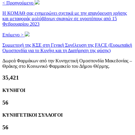
< Προηγούμενο
Η ΚΟΜΑΘ σας ενημερώνει σχετικά με την απαγόρευση χρήσης
και μεταφοράς μολύβδινων σκαγιών σε υγροτόπους από 15
Φεβρουαρίου 2023
Επόμενο >
Συμμετοχή της ΚΣΕ στη Γενική Συνέλευση της FACE (Ευρωπαϊκή
Ομοσπονδία για το Κυνήγι και τη Διατήρηση της φύσης)
Δωρεά Φαρμάκων από την Κυνηγετική Ομοσπονδία Μακεδονίας –
Θράκης στο Κοινωνικό Φαρμακείο του Δήμου Θέρμης.
38,222
ΚΥΝΗΓΟΙ
61
ΚΥΝΗΓΕΤΙΚΟΙ ΣΥΛΛΟΓΟΙ
61