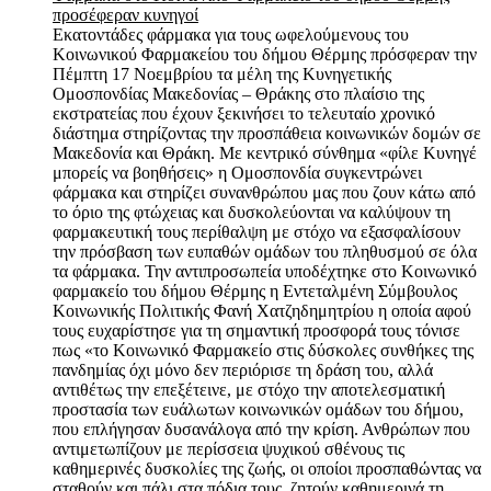
προσέφεραν κυνηγοί
Εκατοντάδες φάρμακα για τους ωφελούμενους του
Κοινωνικού Φαρμακείου του δήμου Θέρμης πρόσφεραν την
Πέμπτη 17 Νοεμβρίου τα μέλη της Κυνηγετικής
Ομοσπονδίας Μακεδονίας – Θράκης στο πλαίσιο της
εκστρατείας που έχουν ξεκινήσει το τελευταίο χρονικό
διάστημα στηρίζοντας την προσπάθεια κοινωνικών δομών σε
Μακεδονία και Θράκη. Με κεντρικό σύνθημα «φίλε Κυνηγέ
μπορείς να βοηθήσεις» η Ομοσπονδία συγκεντρώνει
φάρμακα και στηρίζει συνανθρώπου μας που ζουν κάτω από
το όριο της φτώχειας και δυσκολεύονται να καλύψουν τη
φαρμακευτική τους περίθαλψη με στόχο να εξασφαλίσουν
την πρόσβαση των ευπαθών ομάδων του πληθυσμού σε όλα
τα φάρμακα. Την αντιπροσωπεία υποδέχτηκε στο Κοινωνικό
φαρμακείο του δήμου Θέρμης η Εντεταλμένη Σύμβουλος
Κοινωνικής Πολιτικής Φανή Χατζηδημητρίου η οποία αφού
τους ευχαρίστησε για τη σημαντική προσφορά τους τόνισε
πως «το Κοινωνικό Φαρμακείο στις δύσκολες συνθήκες της
πανδημίας όχι μόνο δεν περιόρισε τη δράση του, αλλά
αντιθέτως την επεξέτεινε, με στόχο την αποτελεσματική
προστασία των ευάλωτων κοινωνικών ομάδων του δήμου,
που επλήγησαν δυσανάλογα από την κρίση. Ανθρώπων που
αντιμετωπίζουν με περίσσεια ψυχικού σθένους τις
καθημερινές δυσκολίες της ζωής, οι οποίοι προσπαθώντας να
σταθούν και πάλι στα πόδια τους, ζητούν καθημερινά τη