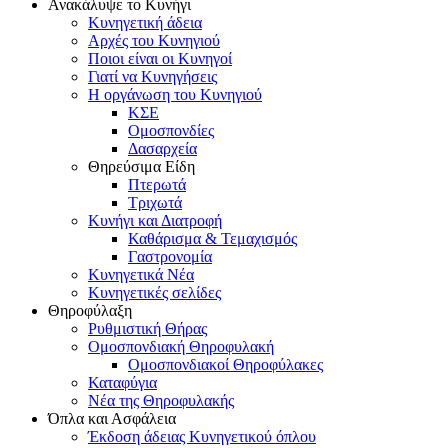
Ανακάλυψε το Κυνήγι
Κυνηγετική άδεια
Αρχές του Κυνηγιού
Ποιοι είναι οι Κυνηγοί
Γιατί να Κυνηγήσεις
Η οργάνωση του Κυνηγιού
ΚΣΕ
Ομοσπονδίες
Δασαρχεία
Θηρεύσιμα Είδη
Πτερωτά
Τριχωτά
Κυνήγι και Διατροφή
Καθάρισμα & Τεμαχισμός
Γαστρονομία
Κυνηγετικά Νέα
Κυνηγετικές σελίδες
Θηροφύλαξη
Ρυθμιστική Θήρας
Ομοσπονδιακή Θηροφυλακή
Oμοσπονδιακοί Θηροφύλακες
Καταφύγια
Νέα της Θηροφυλακής
Όπλα και Ασφάλεια
Έκδοση άδειας Κυνηγετικού όπλου