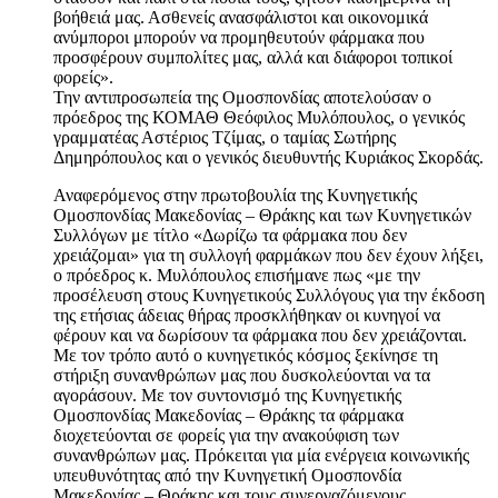
βοήθειά μας. Ασθενείς ανασφάλιστοι και οικονομικά
ανύμποροι μπορούν να προμηθευτούν φάρμακα που
προσφέρουν συμπολίτες μας, αλλά και διάφοροι τοπικοί
φορείς».
Την αντιπροσωπεία της Ομοσπονδίας αποτελούσαν ο
πρόεδρος της ΚΟΜΑΘ Θεόφιλος Μυλόπουλος, ο γενικός
γραμματέας Αστέριος Τζίμας, ο ταμίας Σωτήρης
Δημηρόπουλος και ο γενικός διευθυντής Κυριάκος Σκορδάς.
Αναφερόμενος στην πρωτοβουλία της Κυνηγετικής
Ομοσπονδίας Μακεδονίας – Θράκης και των Κυνηγετικών
Συλλόγων με τίτλο «Δωρίζω τα φάρμακα που δεν
χρειάζομαι» για τη συλλογή φαρμάκων που δεν έχουν λήξει,
ο πρόεδρος κ. Μυλόπουλος επισήμανε πως «με την
προσέλευση στους Κυνηγετικούς Συλλόγους για την έκδοση
της ετήσιας άδειας θήρας προσκλήθηκαν οι κυνηγοί να
φέρουν και να δωρίσουν τα φάρμακα που δεν χρειάζονται.
Με τον τρόπο αυτό ο κυνηγετικός κόσμος ξεκίνησε τη
στήριξη συνανθρώπων μας που δυσκολεύονται να τα
αγοράσουν. Με τον συντονισμό της Κυνηγετικής
Ομοσπονδίας Μακεδονίας – Θράκης τα φάρμακα
διοχετεύονται σε φορείς για την ανακούφιση των
συνανθρώπων μας. Πρόκειται για μία ενέργεια κοινωνικής
υπευθυνότητας από την Κυνηγετική Ομοσπονδία
Μακεδονίας – Θράκης και τους συνεργαζόμενους