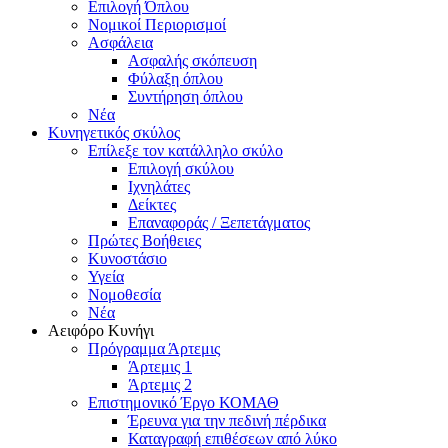
Επιλογή Όπλου
Νομικοί Περιορισμοί
Ασφάλεια
Ασφαλής σκόπευση
Φύλαξη όπλου
Συντήρηση όπλου
Νέα
Κυνηγετικός σκύλος
Επίλεξε τον κατάλληλο σκύλο
Επιλογή σκύλου
Ιχνηλάτες
Δείκτες
Επαναφοράς / Ξεπετάγματος
Πρώτες Βοήθειες
Κυνοστάσιο
Υγεία
Νομοθεσία
Νέα
Αειφόρο Κυνήγι
Πρόγραμμα Άρτεμις
Άρτεμις 1
Άρτεμις 2
Επιστημονικό Έργο ΚΟΜΑΘ
Έρευνα για την πεδινή πέρδικα
Καταγραφή επιθέσεων από λύκο