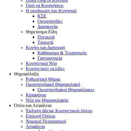
Ποιοι είναι οι Κυνηγοί
Γιατί να Κυνηγήσεις
Η οργάνωση του Κυνηγιού
ΚΣΕ
Ομοσπονδίες
Δασαρχεία
Θηρεύσιμα Είδη
Πτερωτά
Τριχωτά
Κυνήγι και Διατροφή
Καθάρισμα & Τεμαχισμός
Γαστρονομία
Κυνηγετικά Νέα
Κυνηγετικές σελίδες
Θηροφύλαξη
Ρυθμιστική Θήρας
Ομοσπονδιακή Θηροφυλακή
Oμοσπονδιακοί Θηροφύλακες
Καταφύγια
Νέα της Θηροφυλακής
Όπλα και Ασφάλεια
Έκδοση άδειας Κυνηγετικού όπλου
Επιλογή Όπλου
Νομικοί Περιορισμοί
Ασφάλεια