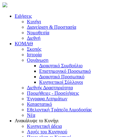
Ειδήσεις
Κυνήγι
Διαχείριση & Προστασία
Νομοθεσία
Διεθνή
ΚΟΜΑΘ
Σκοπός
Ιστορία
Οργάνωση
Διοικητικό Συμβούλιο
Επιστημονικό Προσωπικό
Διοικητικό Προσωπικό
Κυνηγετικοί Σύλλογοι
Διεθνής Δραστηριότητα
Προμήθειες - Προσλήψεις
Έγγραφα Αιτημάτων
Καταστατικό
Εθελοντική Τράπεζα Αιμοδοσίας
Νέα
Ανακάλυψε το Κυνήγι
Κυνηγετική άδεια
Αρχές του Κυνηγιού