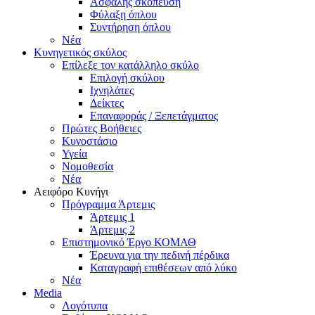
Ασφαλής σκόπευση
Φύλαξη όπλου
Συντήρηση όπλου
Νέα
Κυνηγετικός σκύλος
Επίλεξε τον κατάλληλο σκύλο
Επιλογή σκύλου
Ιχνηλάτες
Δείκτες
Επαναφοράς / Ξεπετάγματος
Πρώτες Βοήθειες
Κυνοστάσιο
Υγεία
Νομοθεσία
Νέα
Αειφόρο Κυνήγι
Πρόγραμμα Άρτεμις
Άρτεμις 1
Άρτεμις 2
Επιστημονικό Έργο ΚΟΜΑΘ
Έρευνα για την πεδινή πέρδικα
Καταγραφή επιθέσεων από λύκο
Νέα
Media
Λογότυπα