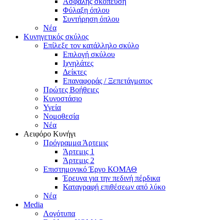
Ασφαλής σκόπευση
Φύλαξη όπλου
Συντήρηση όπλου
Νέα
Κυνηγετικός σκύλος
Επίλεξε τον κατάλληλο σκύλο
Επιλογή σκύλου
Ιχνηλάτες
Δείκτες
Επαναφοράς / Ξεπετάγματος
Πρώτες Βοήθειες
Κυνοστάσιο
Υγεία
Νομοθεσία
Νέα
Αειφόρο Κυνήγι
Πρόγραμμα Άρτεμις
Άρτεμις 1
Άρτεμις 2
Επιστημονικό Έργο ΚΟΜΑΘ
Έρευνα για την πεδινή πέρδικα
Καταγραφή επιθέσεων από λύκο
Νέα
Media
Λογότυπα