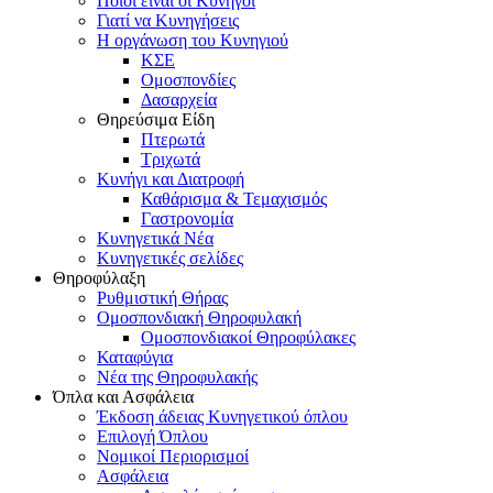
Ποιοι είναι οι Κυνηγοί
Γιατί να Κυνηγήσεις
Η οργάνωση του Κυνηγιού
ΚΣΕ
Ομοσπονδίες
Δασαρχεία
Θηρεύσιμα Είδη
Πτερωτά
Τριχωτά
Κυνήγι και Διατροφή
Καθάρισμα & Τεμαχισμός
Γαστρονομία
Κυνηγετικά Νέα
Κυνηγετικές σελίδες
Θηροφύλαξη
Ρυθμιστική Θήρας
Ομοσπονδιακή Θηροφυλακή
Oμοσπονδιακοί Θηροφύλακες
Καταφύγια
Νέα της Θηροφυλακής
Όπλα και Ασφάλεια
Έκδοση άδειας Κυνηγετικού όπλου
Επιλογή Όπλου
Νομικοί Περιορισμοί
Ασφάλεια