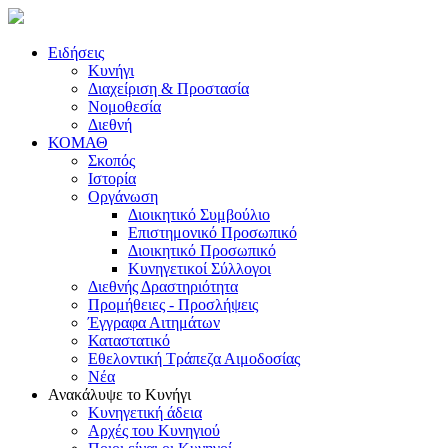
Ειδήσεις
Κυνήγι
Διαχείριση & Προστασία
Νομοθεσία
Διεθνή
ΚΟΜΑΘ
Σκοπός
Ιστορία
Οργάνωση
Διοικητικό Συμβούλιο
Επιστημονικό Προσωπικό
Διοικητικό Προσωπικό
Κυνηγετικοί Σύλλογοι
Διεθνής Δραστηριότητα
Προμήθειες - Προσλήψεις
Έγγραφα Αιτημάτων
Καταστατικό
Εθελοντική Τράπεζα Αιμοδοσίας
Νέα
Ανακάλυψε το Κυνήγι
Κυνηγετική άδεια
Αρχές του Κυνηγιού