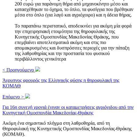
200 ευρώ για παράνομη θήρα από μηχανοκίνητο μέσο και
κατασχέθηκαν το όχημα, το όπλο, τα φυσίγγια που βρέθηκαν
μέσα στο όπλο (για λαγό και αγριόχοιρο) και η άδεια θήρας.
Το παραπάνω περιστατικό, αποδεικνύει για ακόμη μία φορά
την επιχειρησιακή ετοιμότητα της θηροφυλακής της
Κυνηγετικής Ομοσπονδίας Μακεδονίας Θράκης, που
επεμβαίνει αποτελεσματικά ακόμη και στις πιο
απομακρυσμένες και δυσπρόσιτες περιοχές για την πάταξη
της λαθροθηρίας και την προστασία του φυσικού
περιβάλλοντος γενικότερα
< Προηγούμενο
Άγρυπνος φρουρός της Ελληνικής φύσης η θηροφυλακή της
ΚΟΜΑΘ
Επόμενο >
Για 16η συνεχή χρονιά έγιναν οι καταμετρήσεις αγριόγιδου από την
Κυνηγετική Ομοσπονδία Μακεδονίας-Θράκης
Ακόμη ένα σημαντικό πλήγμα στη λαθροθηρία, από τη
Θηροφυλακή της Κυνηγετικής Ομοσπονδίας Μακεδονίας-Θράκης
(ΚΟΜΑΘ).