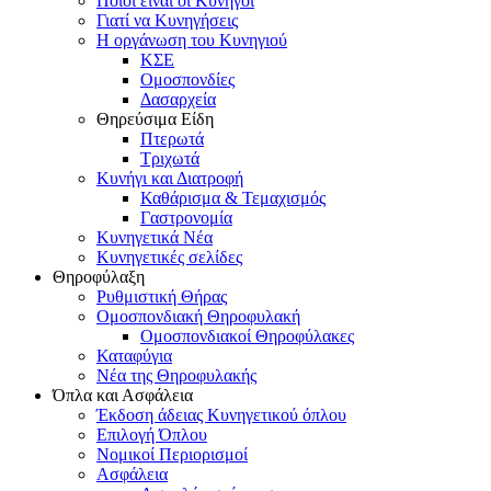
Ποιοι είναι οι Κυνηγοί
Γιατί να Κυνηγήσεις
Η οργάνωση του Κυνηγιού
ΚΣΕ
Ομοσπονδίες
Δασαρχεία
Θηρεύσιμα Είδη
Πτερωτά
Τριχωτά
Κυνήγι και Διατροφή
Καθάρισμα & Τεμαχισμός
Γαστρονομία
Κυνηγετικά Νέα
Κυνηγετικές σελίδες
Θηροφύλαξη
Ρυθμιστική Θήρας
Ομοσπονδιακή Θηροφυλακή
Oμοσπονδιακοί Θηροφύλακες
Καταφύγια
Νέα της Θηροφυλακής
Όπλα και Ασφάλεια
Έκδοση άδειας Κυνηγετικού όπλου
Επιλογή Όπλου
Νομικοί Περιορισμοί
Ασφάλεια