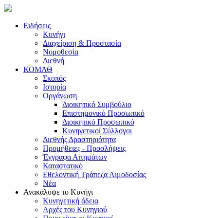
Ειδήσεις
Κυνήγι
Διαχείριση & Προστασία
Νομοθεσία
Διεθνή
ΚΟΜΑΘ
Σκοπός
Ιστορία
Οργάνωση
Διοικητικό Συμβούλιο
Επιστημονικό Προσωπικό
Διοικητικό Προσωπικό
Κυνηγετικοί Σύλλογοι
Διεθνής Δραστηριότητα
Προμήθειες - Προσλήψεις
Έγγραφα Αιτημάτων
Καταστατικό
Εθελοντική Τράπεζα Αιμοδοσίας
Νέα
Ανακάλυψε το Κυνήγι
Κυνηγετική άδεια
Αρχές του Κυνηγιού