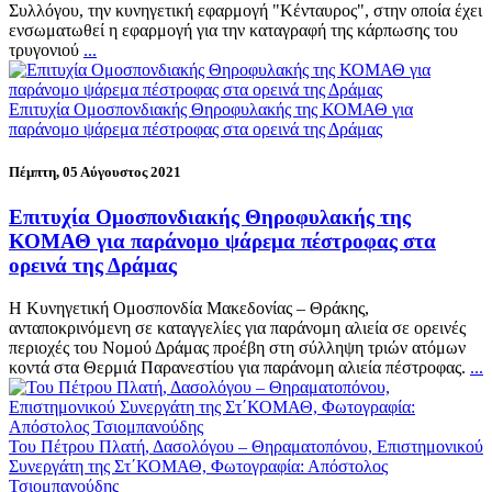
Συλλόγου, την κυνηγετική εφαρμογή "Κένταυρος", στην οποία έχει
ενσωματωθεί η εφαρμογή για την καταγραφή της κάρπωσης του
τρυγονιού
...
Επιτυχία Ομοσπονδιακής Θηροφυλακής της ΚΟΜΑΘ για
παράνομο ψάρεμα πέστροφας στα ορεινά της Δράμας
Πέμπτη, 05 Αύγουστος 2021
Επιτυχία Ομοσπονδιακής Θηροφυλακής της
ΚΟΜΑΘ για παράνομο ψάρεμα πέστροφας στα
ορεινά της Δράμας
Η Κυνηγετική Ομοσπονδία Μακεδονίας – Θράκης,
ανταποκρινόμενη σε καταγγελίες για παράνομη αλιεία σε ορεινές
περιοχές του Νομού Δράμας προέβη στη σύλληψη τριών ατόμων
κοντά στα Θερμιά Παρανεστίου για παράνομη αλιεία πέστροφας.
...
Του Πέτρου Πλατή, Δασολόγου – Θηραματοπόνου, Επιστημονικού
Συνεργάτη της Στ΄ΚΟΜΑΘ, Φωτογραφία: Απόστολος
Τσιομπανούδης