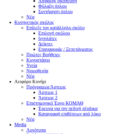
Ασφαλής σκόπευση
Φύλαξη όπλου
Συντήρηση όπλου
Νέα
Κυνηγετικός σκύλος
Επίλεξε τον κατάλληλο σκύλο
Επιλογή σκύλου
Ιχνηλάτες
Δείκτες
Επαναφοράς / Ξεπετάγματος
Πρώτες Βοήθειες
Κυνοστάσιο
Υγεία
Νομοθεσία
Νέα
Αειφόρο Κυνήγι
Πρόγραμμα Άρτεμις
Άρτεμις 1
Άρτεμις 2
Επιστημονικό Έργο ΚΟΜΑΘ
Έρευνα για την πεδινή πέρδικα
Καταγραφή επιθέσεων από λύκο
Νέα
Media
Λογότυπα