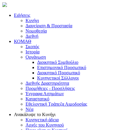
Ειδήσεις
Κυνήγι
Διαχείριση & Προστασία
Νομοθεσία
Διεθνή
ΚΟΜΑΘ
Σκοπός
Ιστορία
Οργάνωση
Διοικητικό Συμβούλιο
Επιστημονικό Προσωπικό
Διοικητικό Προσωπικό
Κυνηγετικοί Σύλλογοι
Διεθνής Δραστηριότητα
Προμήθειες - Προσλήψεις
Έγγραφα Αιτημάτων
Καταστατικό
Εθελοντική Τράπεζα Αιμοδοσίας
Νέα
Ανακάλυψε το Κυνήγι
Κυνηγετική άδεια
Αρχές του Κυνηγιού