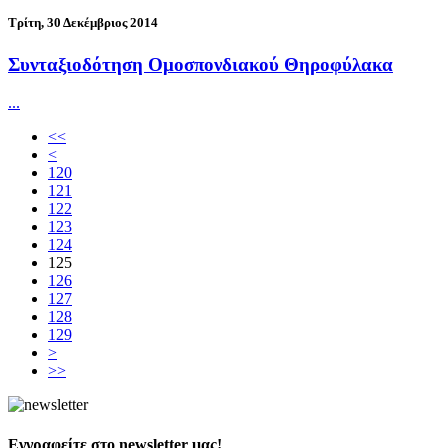
Τρίτη, 30 Δεκέμβριος 2014
Συνταξιοδότηση Ομοσπονδιακού Θηροφύλακα
...
<<
<
120
121
122
123
124
125
126
127
128
129
>
>>
Εγγραφείτε στο newsletter μας!