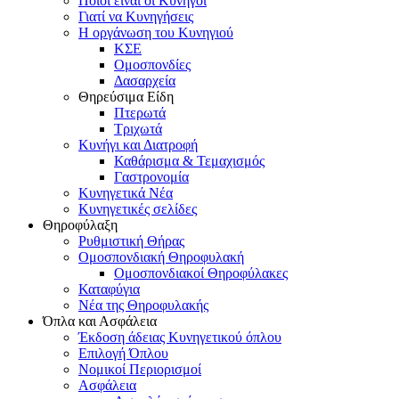
Ποιοι είναι οι Κυνηγοί
Γιατί να Κυνηγήσεις
Η οργάνωση του Κυνηγιού
ΚΣΕ
Ομοσπονδίες
Δασαρχεία
Θηρεύσιμα Είδη
Πτερωτά
Τριχωτά
Κυνήγι και Διατροφή
Καθάρισμα & Τεμαχισμός
Γαστρονομία
Κυνηγετικά Νέα
Κυνηγετικές σελίδες
Θηροφύλαξη
Ρυθμιστική Θήρας
Ομοσπονδιακή Θηροφυλακή
Oμοσπονδιακοί Θηροφύλακες
Καταφύγια
Νέα της Θηροφυλακής
Όπλα και Ασφάλεια
Έκδοση άδειας Κυνηγετικού όπλου
Επιλογή Όπλου
Νομικοί Περιορισμοί
Ασφάλεια