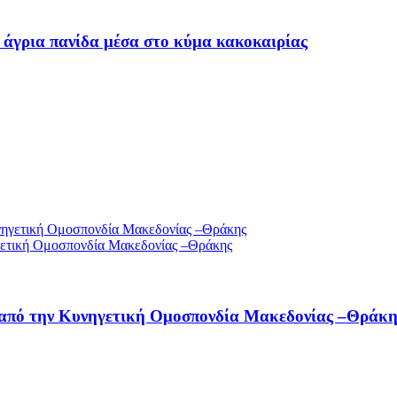
 άγρια πανίδα μέσα στο κύμα κακοκαιρίας
γετική Ομοσπονδία Μακεδονίας –Θράκης
 από την Κυνηγετική Ομοσπονδία Μακεδονίας –Θράκη