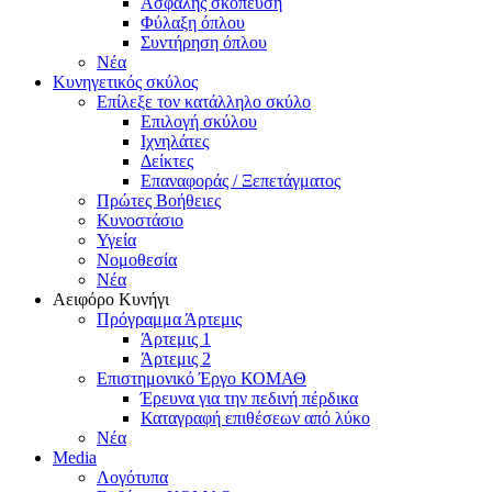
Ασφαλής σκόπευση
Φύλαξη όπλου
Συντήρηση όπλου
Νέα
Κυνηγετικός σκύλος
Επίλεξε τον κατάλληλο σκύλο
Επιλογή σκύλου
Ιχνηλάτες
Δείκτες
Επαναφοράς / Ξεπετάγματος
Πρώτες Βοήθειες
Κυνοστάσιο
Υγεία
Νομοθεσία
Νέα
Αειφόρο Κυνήγι
Πρόγραμμα Άρτεμις
Άρτεμις 1
Άρτεμις 2
Επιστημονικό Έργο ΚΟΜΑΘ
Έρευνα για την πεδινή πέρδικα
Καταγραφή επιθέσεων από λύκο
Νέα
Media
Λογότυπα