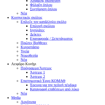
Ασφαλής σκόπευση
Φύλαξη όπλου
Συντήρηση όπλου
Νέα
Κυνηγετικός σκύλος
Επίλεξε τον κατάλληλο σκύλο
Επιλογή σκύλου
Ιχνηλάτες
Δείκτες
Επαναφοράς / Ξεπετάγματος
Πρώτες Βοήθειες
Κυνοστάσιο
Υγεία
Νομοθεσία
Νέα
Αειφόρο Κυνήγι
Πρόγραμμα Άρτεμις
Άρτεμις 1
Άρτεμις 2
Επιστημονικό Έργο ΚΟΜΑΘ
Έρευνα για την πεδινή πέρδικα
Καταγραφή επιθέσεων από λύκο
Νέα
Media
Λογότυπα