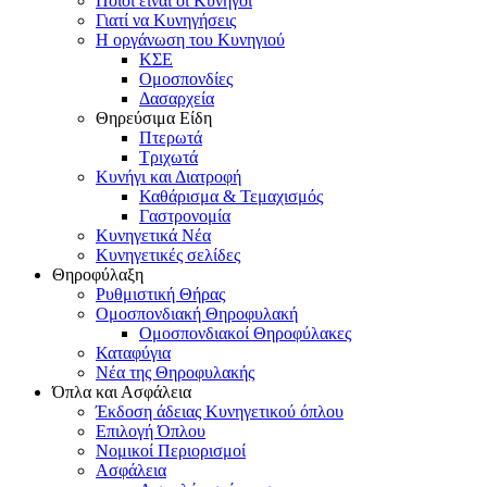
Ποιοι είναι οι Κυνηγοί
Γιατί να Κυνηγήσεις
Η οργάνωση του Κυνηγιού
ΚΣΕ
Ομοσπονδίες
Δασαρχεία
Θηρεύσιμα Είδη
Πτερωτά
Τριχωτά
Κυνήγι και Διατροφή
Καθάρισμα & Τεμαχισμός
Γαστρονομία
Κυνηγετικά Νέα
Κυνηγετικές σελίδες
Θηροφύλαξη
Ρυθμιστική Θήρας
Ομοσπονδιακή Θηροφυλακή
Oμοσπονδιακοί Θηροφύλακες
Καταφύγια
Νέα της Θηροφυλακής
Όπλα και Ασφάλεια
Έκδοση άδειας Κυνηγετικού όπλου
Επιλογή Όπλου
Νομικοί Περιορισμοί
Ασφάλεια