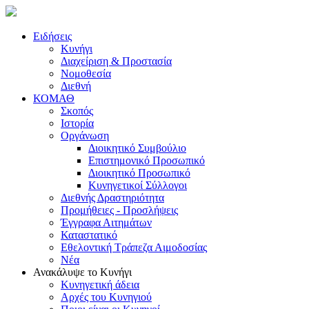
Ειδήσεις
Κυνήγι
Διαχείριση & Προστασία
Νομοθεσία
Διεθνή
ΚΟΜΑΘ
Σκοπός
Ιστορία
Οργάνωση
Διοικητικό Συμβούλιο
Επιστημονικό Προσωπικό
Διοικητικό Προσωπικό
Κυνηγετικοί Σύλλογοι
Διεθνής Δραστηριότητα
Προμήθειες - Προσλήψεις
Έγγραφα Αιτημάτων
Καταστατικό
Εθελοντική Τράπεζα Αιμοδοσίας
Νέα
Ανακάλυψε το Κυνήγι
Κυνηγετική άδεια
Αρχές του Κυνηγιού