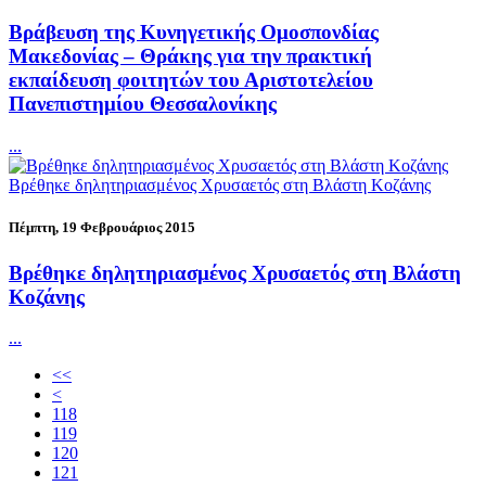
Βράβευση της Κυνηγετικής Ομοσπονδίας
Μακεδονίας – Θράκης για την πρακτική
εκπαίδευση φοιτητών του Αριστοτελείου
Πανεπιστημίου Θεσσαλονίκης
...
Βρέθηκε δηλητηριασμένος Χρυσαετός στη Βλάστη Κοζάνης
Πέμπτη, 19 Φεβρουάριος 2015
Βρέθηκε δηλητηριασμένος Χρυσαετός στη Βλάστη
Κοζάνης
...
<<
<
118
119
120
121