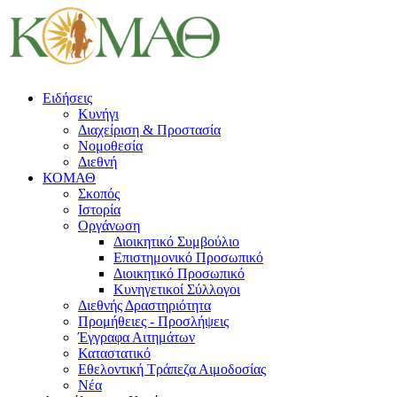
Ειδήσεις
Κυνήγι
Διαχείριση & Προστασία
Νομοθεσία
Διεθνή
ΚΟΜΑΘ
Σκοπός
Ιστορία
Οργάνωση
Διοικητικό Συμβούλιο
Επιστημονικό Προσωπικό
Διοικητικό Προσωπικό
Κυνηγετικοί Σύλλογοι
Διεθνής Δραστηριότητα
Προμήθειες - Προσλήψεις
Έγγραφα Αιτημάτων
Καταστατικό
Εθελοντική Τράπεζα Αιμοδοσίας
Νέα