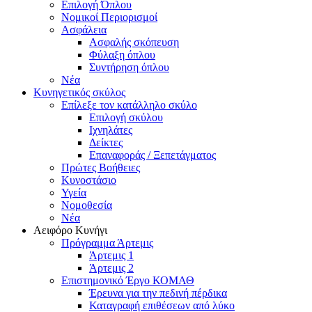
Επιλογή Όπλου
Νομικοί Περιορισμοί
Ασφάλεια
Ασφαλής σκόπευση
Φύλαξη όπλου
Συντήρηση όπλου
Νέα
Κυνηγετικός σκύλος
Επίλεξε τον κατάλληλο σκύλο
Επιλογή σκύλου
Ιχνηλάτες
Δείκτες
Επαναφοράς / Ξεπετάγματος
Πρώτες Βοήθειες
Κυνοστάσιο
Υγεία
Νομοθεσία
Νέα
Αειφόρο Κυνήγι
Πρόγραμμα Άρτεμις
Άρτεμις 1
Άρτεμις 2
Επιστημονικό Έργο ΚΟΜΑΘ
Έρευνα για την πεδινή πέρδικα
Καταγραφή επιθέσεων από λύκο