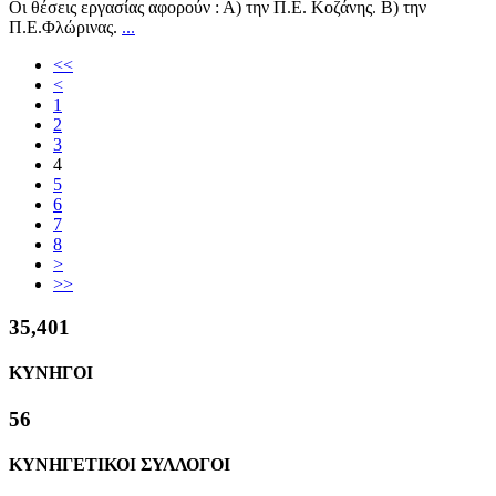
Οι θέσεις εργασίας αφορούν : Α) την Π.Ε. Κοζάνης. Β) την
Π.Ε.Φλώρινας.
...
<<
<
1
2
3
4
5
6
7
8
>
>>
37,770
ΚΥΝΗΓΟΙ
60
ΚΥΝΗΓΕΤΙΚΟΙ ΣΥΛΛΟΓΟΙ