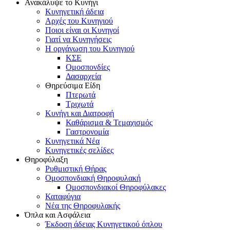
Ανακάλυψε το Κυνήγι
Κυνηγετική άδεια
Αρχές του Κυνηγιού
Ποιοι είναι οι Κυνηγοί
Γιατί να Κυνηγήσεις
Η οργάνωση του Κυνηγιού
ΚΣΕ
Ομοσπονδίες
Δασαρχεία
Θηρεύσιμα Είδη
Πτερωτά
Τριχωτά
Κυνήγι και Διατροφή
Καθάρισμα & Τεμαχισμός
Γαστρονομία
Κυνηγετικά Νέα
Κυνηγετικές σελίδες
Θηροφύλαξη
Ρυθμιστική Θήρας
Ομοσπονδιακή Θηροφυλακή
Oμοσπονδιακοί Θηροφύλακες
Καταφύγια
Νέα της Θηροφυλακής
Όπλα και Ασφάλεια
Έκδοση άδειας Κυνηγετικού όπλου