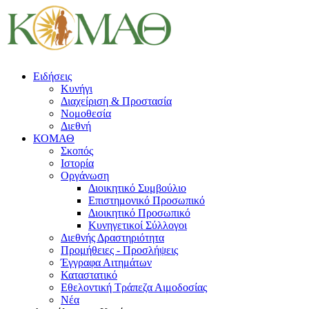
Ειδήσεις
Κυνήγι
Διαχείριση & Προστασία
Νομοθεσία
Διεθνή
ΚΟΜΑΘ
Σκοπός
Ιστορία
Οργάνωση
Διοικητικό Συμβούλιο
Επιστημονικό Προσωπικό
Διοικητικό Προσωπικό
Κυνηγετικοί Σύλλογοι
Διεθνής Δραστηριότητα
Προμήθειες - Προσλήψεις
Έγγραφα Αιτημάτων
Καταστατικό
Εθελοντική Τράπεζα Αιμοδοσίας
Νέα