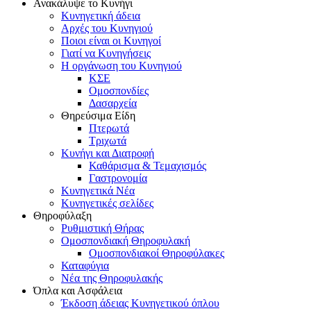
Ανακάλυψε το Κυνήγι
Κυνηγετική άδεια
Αρχές του Κυνηγιού
Ποιοι είναι οι Κυνηγοί
Γιατί να Κυνηγήσεις
Η οργάνωση του Κυνηγιού
ΚΣΕ
Ομοσπονδίες
Δασαρχεία
Θηρεύσιμα Είδη
Πτερωτά
Τριχωτά
Κυνήγι και Διατροφή
Καθάρισμα & Τεμαχισμός
Γαστρονομία
Κυνηγετικά Νέα
Κυνηγετικές σελίδες
Θηροφύλαξη
Ρυθμιστική Θήρας
Ομοσπονδιακή Θηροφυλακή
Oμοσπονδιακοί Θηροφύλακες
Καταφύγια
Νέα της Θηροφυλακής
Όπλα και Ασφάλεια
Έκδοση άδειας Κυνηγετικού όπλου