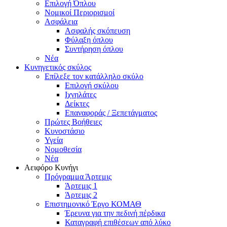
Επιλογή Όπλου
Νομικοί Περιορισμοί
Ασφάλεια
Ασφαλής σκόπευση
Φύλαξη όπλου
Συντήρηση όπλου
Νέα
Κυνηγετικός σκύλος
Επίλεξε τον κατάλληλο σκύλο
Επιλογή σκύλου
Ιχνηλάτες
Δείκτες
Επαναφοράς / Ξεπετάγματος
Πρώτες Βοήθειες
Κυνοστάσιο
Υγεία
Νομοθεσία
Νέα
Αειφόρο Κυνήγι
Πρόγραμμα Άρτεμις
Άρτεμις 1
Άρτεμις 2
Επιστημονικό Έργο ΚΟΜΑΘ
Έρευνα για την πεδινή πέρδικα
Καταγραφή επιθέσεων από λύκο