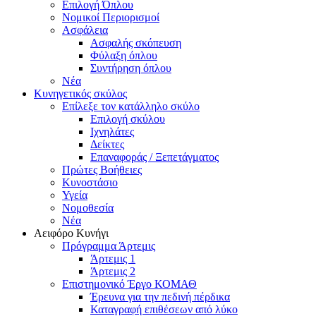
Επιλογή Όπλου
Νομικοί Περιορισμοί
Ασφάλεια
Ασφαλής σκόπευση
Φύλαξη όπλου
Συντήρηση όπλου
Νέα
Κυνηγετικός σκύλος
Επίλεξε τον κατάλληλο σκύλο
Επιλογή σκύλου
Ιχνηλάτες
Δείκτες
Επαναφοράς / Ξεπετάγματος
Πρώτες Βοήθειες
Κυνοστάσιο
Υγεία
Νομοθεσία
Νέα
Αειφόρο Κυνήγι
Πρόγραμμα Άρτεμις
Άρτεμις 1
Άρτεμις 2
Επιστημονικό Έργο ΚΟΜΑΘ
Έρευνα για την πεδινή πέρδικα
Καταγραφή επιθέσεων από λύκο