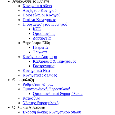
Ανακάλυψε το Κυνήγι
Κυνηγετική άδεια
Αρχές του Κυνηγιού
Ποιοι είναι οι Κυνηγοί
Γιατί να Κυνηγήσεις
Η οργάνωση του Κυνηγιού
ΚΣΕ
Ομοσπονδίες
Δασαρχεία
Θηρεύσιμα Είδη
Πτερωτά
Τριχωτά
Κυνήγι και Διατροφή
Καθάρισμα & Τεμαχισμός
Γαστρονομία
Κυνηγετικά Νέα
Κυνηγετικές σελίδες
Θηροφύλαξη
Ρυθμιστική Θήρας
Ομοσπονδιακή Θηροφυλακή
Oμοσπονδιακοί Θηροφύλακες
Καταφύγια
Νέα της Θηροφυλακής
Όπλα και Ασφάλεια
Έκδοση άδειας Κυνηγετικού όπλου