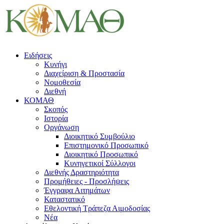
Ειδήσεις
Κυνήγι
Διαχείριση & Προστασία
Νομοθεσία
Διεθνή
ΚΟΜΑΘ
Σκοπός
Ιστορία
Οργάνωση
Διοικητικό Συμβούλιο
Επιστημονικό Προσωπικό
Διοικητικό Προσωπικό
Κυνηγετικοί Σύλλογοι
Διεθνής Δραστηριότητα
Προμήθειες - Προσλήψεις
Έγγραφα Αιτημάτων
Καταστατικό
Εθελοντική Τράπεζα Αιμοδοσίας
Νέα