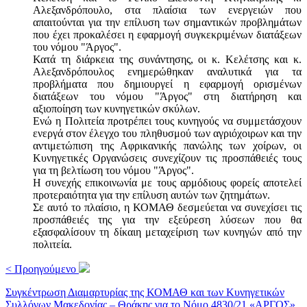
Αλεξανδρόπουλο, στα πλαίσια των ενεργειών που
απαιτούνται για την επίλυση των σημαντικών προβλημάτων
που έχει προκαλέσει η εφαρμογή συγκεκριμένων διατάξεων
του νόμου "Άργος".
Κατά τη διάρκεια της συνάντησης, οι κ. Κελέτσης και κ.
Αλεξανδρόπουλος ενημερώθηκαν αναλυτικά για τα
προβλήματα που δημιουργεί η εφαρμογή ορισμένων
διατάξεων του νόμου "Άργος" στη διατήρηση και
αξιοποίηση των κυνηγετικών σκύλων.
Ενώ η Πολιτεία προτρέπει τους κυνηγούς να συμμετάσχουν
ενεργά στον έλεγχο του πληθυσμού των αγριόχοιρων και την
αντιμετώπιση της Αφρικανικής πανώλης των χοίρων, οι
Κυνηγετικές Οργανώσεις συνεχίζουν τις προσπάθειές τους
για τη βελτίωση του νόμου "Άργος".
Η συνεχής επικοινωνία με τους αρμόδιους φορείς αποτελεί
προτεραιότητα για την επίλυση αυτών των ζητημάτων.
Σε αυτό το πλαίσιο, η ΚΟΜΑΘ δεσμεύεται να συνεχίσει τις
προσπάθειές της για την εξεύρεση λύσεων που θα
εξασφαλίσουν τη δίκαιη μεταχείριση των κυνηγών από την
πολιτεία.
< Προηγούμενο
Συγκέντρωση Διαμαρτυρίας της ΚΟΜΑΘ και των Κυνηγετικών
Συλλόγων Μακεδονίας – Θράκης για το Νόμο 4830/21 «ΑΡΓΟΣ»