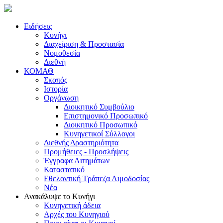
Ειδήσεις
Κυνήγι
Διαχείριση & Προστασία
Νομοθεσία
Διεθνή
ΚΟΜΑΘ
Σκοπός
Ιστορία
Οργάνωση
Διοικητικό Συμβούλιο
Επιστημονικό Προσωπικό
Διοικητικό Προσωπικό
Κυνηγετικοί Σύλλογοι
Διεθνής Δραστηριότητα
Προμήθειες - Προσλήψεις
Έγγραφα Αιτημάτων
Καταστατικό
Εθελοντική Τράπεζα Αιμοδοσίας
Νέα
Ανακάλυψε το Κυνήγι
Κυνηγετική άδεια
Αρχές του Κυνηγιού