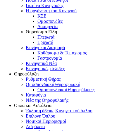
Ποιοι είναι οι Κυνηγοί
Γιατί να Κυνηγήσεις
Η οργάνωση του Κυνηγιού
ΚΣΕ
Ομοσπονδίες
Δασαρχεία
Θηρεύσιμα Είδη
Πτερωτά
Τριχωτά
Κυνήγι και Διατροφή
Καθάρισμα & Τεμαχισμός
Γαστρονομία
Κυνηγετικά Νέα
Κυνηγετικές σελίδες
Θηροφύλαξη
Ρυθμιστική Θήρας
Ομοσπονδιακή Θηροφυλακή
Oμοσπονδιακοί Θηροφύλακες
Καταφύγια
Νέα της Θηροφυλακής
Όπλα και Ασφάλεια
Έκδοση άδειας Κυνηγετικού όπλου
Επιλογή Όπλου
Νομικοί Περιορισμοί
Ασφάλεια