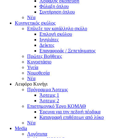
Ασφαλής σκόπευση
Φύλαξη όπλου
Συντήρηση όπλου
Νέα
Κυνηγετικός σκύλος
Επίλεξε τον κατάλληλο σκύλο
Επιλογή σκύλου
Ιχνηλάτες
Δείκτες
Επαναφοράς / Ξεπετάγματος
Πρώτες Βοήθειες
Κυνοστάσιο
Υγεία
Νομοθεσία
Νέα
Αειφόρο Κυνήγι
Πρόγραμμα Άρτεμις
Άρτεμις 1
Άρτεμις 2
Επιστημονικό Έργο ΚΟΜΑΘ
Έρευνα για την πεδινή πέρδικα
Καταγραφή επιθέσεων από λύκο
Νέα
Media
Λογότυπα