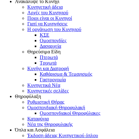
Ανακάλυψε το Κυνήγι
Κυνηγετική άδεια
Αρχές του Κυνηγιού
Ποιοι είναι οι Κυνηγοί
Γιατί να Κυνηγήσεις
Η οργάνωση του Κυνηγιού
ΚΣΕ
Ομοσπονδίες
Δασαρχεία
Θηρεύσιμα Είδη
Πτερωτά
Τριχωτά
Κυνήγι και Διατροφή
Καθάρισμα & Τεμαχισμός
Γαστρονομία
Κυνηγετικά Νέα
Κυνηγετικές σελίδες
Θηροφύλαξη
Ρυθμιστική Θήρας
Ομοσπονδιακή Θηροφυλακή
Oμοσπονδιακοί Θηροφύλακες
Καταφύγια
Νέα της Θηροφυλακής
Όπλα και Ασφάλεια
Έκδοση άδειας Κυνηγετικού όπλου