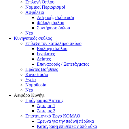
Επιλογή Όπλου
Νομικοί Περιορισμοί
Ασφάλεια
Ασφαλής σκόπευση
Φύλαξη όπλου
Συντήρηση όπλου
Νέα
Κυνηγετικός σκύλος
Επίλεξε τον κατάλληλο σκύλο
Επιλογή σκύλου
Ιχνηλάτες
Δείκτες
Επαναφοράς / Ξεπετάγματος
Πρώτες Βοήθειες
Κυνοστάσιο
Υγεία
Νομοθεσία
Νέα
Αειφόρο Κυνήγι
Πρόγραμμα Άρτεμις
Άρτεμις 1
Άρτεμις 2
Επιστημονικό Έργο ΚΟΜΑΘ
Έρευνα για την πεδινή πέρδικα
Καταγραφή επιθέσεων από λύκο