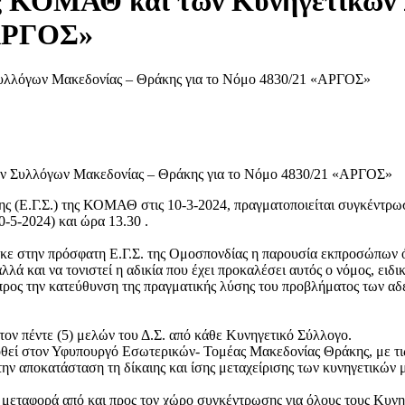
ς ΚΟΜΑΘ και των Κυνηγετικών 
«ΑΡΓΟΣ»
ν Συλλόγων Μακεδονίας – Θράκης για το Νόμο 4830/21 «ΑΡΓΟΣ»
ς (Ε.Γ.Σ.) της ΚΟΜΑΘ στις 10-3-2024, πραγματοποιείται συγκέντρω
0-5-2024) και ώρα 13.30 .
κε στην πρόσφατη Ε.Γ.Σ. της Ομοσπονδίας η παρουσία εκπροσώπων 
λλά και να τονιστεί η αδικία που έχει προκαλέσει αυτός ο νόμος, ειδ
ι προς την κατεύθυνση της πραγματικής λύσης του προβλήματος των α
ον πέντε (5) μελών του Δ.Σ. από κάθε Κυνηγετικό Σύλλογο.
δοθεί στον Υφυπουργό Εσωτερικών- Τομέας Μακεδονίας Θράκης, με τ
την αποκατάσταση τη δίκαιης και ίσης μεταχείρισης των κυνηγετικών
εταφορά από και προς τον χώρο συγκέντρωσης για όλους τους Κυνηγ