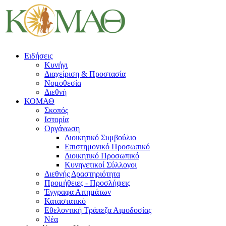
Ειδήσεις
Κυνήγι
Διαχείριση & Προστασία
Νομοθεσία
Διεθνή
ΚΟΜΑΘ
Σκοπός
Ιστορία
Οργάνωση
Διοικητικό Συμβούλιο
Επιστημονικό Προσωπικό
Διοικητικό Προσωπικό
Κυνηγετικοί Σύλλογοι
Διεθνής Δραστηριότητα
Προμήθειες - Προσλήψεις
Έγγραφα Αιτημάτων
Καταστατικό
Εθελοντική Τράπεζα Αιμοδοσίας
Νέα