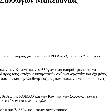
Συλλόγων Μακεδονίας –
ση διαμαρτυρίας για το νόμο «ΑΡΓΟΣ», έξω από το Υπουργείο
όλων των Κυνηγετικών Συλλόγων είναι απαραίτητη, ώστε να
ικά προς τους κατόχους κυνηγετικών σκύλων -εργασίας και όχι μόνο,
δέσποτων και την αληθινής ευζωίας των σκύλων, ενώ σε ορισμένες
ις θέσεις της ΚΟΜΑΘ και των Κυνηγετικών Συλλόγων και με
 μας σκύλων και των κυνηγών.
ετικούς Συλλόγους κατόπιν συνεννόησης.