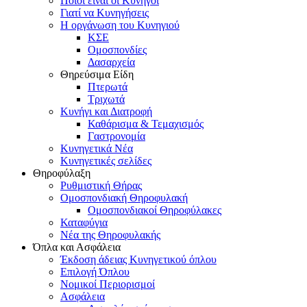
Ποιοι είναι οι Κυνηγοί
Γιατί να Κυνηγήσεις
Η οργάνωση του Κυνηγιού
ΚΣΕ
Ομοσπονδίες
Δασαρχεία
Θηρεύσιμα Είδη
Πτερωτά
Τριχωτά
Κυνήγι και Διατροφή
Καθάρισμα & Τεμαχισμός
Γαστρονομία
Κυνηγετικά Νέα
Κυνηγετικές σελίδες
Θηροφύλαξη
Ρυθμιστική Θήρας
Ομοσπονδιακή Θηροφυλακή
Oμοσπονδιακοί Θηροφύλακες
Καταφύγια
Νέα της Θηροφυλακής
Όπλα και Ασφάλεια
Έκδοση άδειας Κυνηγετικού όπλου
Επιλογή Όπλου
Νομικοί Περιορισμοί
Ασφάλεια