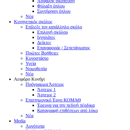
Ασφαλής σκόπευση
Φύλαξη όπλου
Συντήρηση όπλου
Νέα
Κυνηγετικός σκύλος
Επίλεξε τον κατάλληλο σκύλο
Επιλογή σκύλου
Ιχνηλάτες
Δείκτες
Επαναφοράς / Ξεπετάγματος
Πρώτες Βοήθειες
Κυνοστάσιο
Υγεία
Νομοθεσία
Νέα
Αειφόρο Κυνήγι
Πρόγραμμα Άρτεμις
Άρτεμις 1
Άρτεμις 2
Επιστημονικό Έργο ΚΟΜΑΘ
Έρευνα για την πεδινή πέρδικα
Καταγραφή επιθέσεων από λύκο
Νέα
Media
Λογότυπα