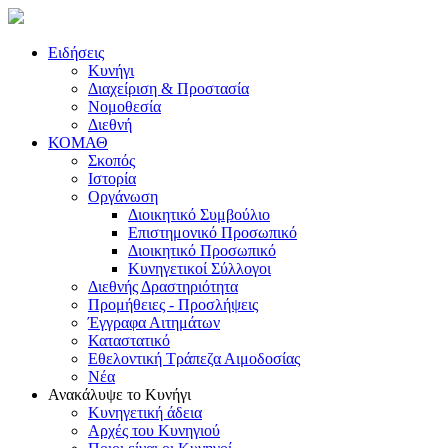
Ειδήσεις
Κυνήγι
Διαχείριση & Προστασία
Νομοθεσία
Διεθνή
ΚΟΜΑΘ
Σκοπός
Ιστορία
Οργάνωση
Διοικητικό Συμβούλιο
Επιστημονικό Προσωπικό
Διοικητικό Προσωπικό
Κυνηγετικοί Σύλλογοι
Διεθνής Δραστηριότητα
Προμήθειες - Προσλήψεις
Έγγραφα Αιτημάτων
Καταστατικό
Εθελοντική Τράπεζα Αιμοδοσίας
Νέα
Ανακάλυψε το Κυνήγι
Κυνηγετική άδεια
Αρχές του Κυνηγιού