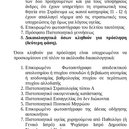
των δύο προηγουμένων και για τους υποψήφιους
άνδρες ότι έχουν υπηρετήσει τη στρατιωτική τους
θητεία στο Στράτευμα ως ικανοί κατηγορίας Ι1 - Ι2 ή
έχουν απαλλαγεί νόμιμα από τις στρατιωτικές τους
υποχρεώσεις όχι όμως για λόγους υγείας.
Επικυρωμένο φωτοαντίγραφο του δελτίου ταυτότητας
Πρόσφατο Πιστοποιητικό γεννήσεως
Δικαιολογητικά όσων κληθούν για πρόσληψη
(δεύτερη φάση).
Όσοι κληθούν για πρόσληψη είναι υποχρεωμένοι να
προσκομίσουν επί πλέον τα ακόλουθα δικαιολογητικά:
Επικυρωμένο Φωτοαντίγραφο αποδεικτικού
απολυτηρίου ή πτυχίου σπουδών ή βεβαίωση ισοτιμίας
ή ισοδυναμίας βαθμολογίας πτυχίου σε περίπτωση
πτυχίου αλλοδαπής
Πιστοποιητικό Στρατολογίας τύπου Α
Πιστοποιητικό οικογενειακής κατάστασης
Πιστοποιητικό Εισαγγελίας ότι δεν διώκονται
Πιστοποιητικό Ποινικού Μητρώου
Επικυρωμένο φωτοαντίγραφο της άδειας οδήγησης
αυτοκινήτου
Πιστοποιητικά υγείας χορηγούμενα από Παθολόγο (ή
Γενικό Ιατρό) και Ψυχίατρο Ιατρό Δημοσίου