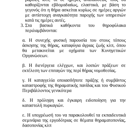
καθορίζονται εβδομαδιαίως, ελαστικά, με βάση το
γεγονός ότι η θήρα ασκείται κυρίως σε ημέρες αργιών
με αντίστοιχη αναγκαιότητα παροχής των υπηρεσιών
κατά τις ημέρες αυτές.
Στα βασικά καθήκοντα του θηροφύλακα
περιλαμβάνονται:
α. Η συνεχής φυσική παρουσία του στους τόπους
άσκησης της θήρας, καταφύγια άγριας ζωής κλπ, όπου
θα μετακινείται με οχήματα των Κυνηγετικών
Οργανώσεων.
β. Η διενέργεια ελέγχων, και λοιπών πράξεων σε
εκτέλεση των επιταγών της περί θήρας νομοθεσίας.
γ. Η καταγγελία οποιασδήποτε πράξης ή συμβάντος
καταστροφής της θηραματικής πανίδας και του Φυσικού
Περιβάλλοντος γενικότερα
δ. Η πρόληψη και έγκαιρη ειδοποίηση για την
καταστολή πυρκαγιών.
ε. Η υποχρέωσή του να παρακολουθεί τα εκπαιδευτικά
σεμινάρια της εργοδότριας σε θέματα θηραματοπονίας,
δασοπονίας κλπ