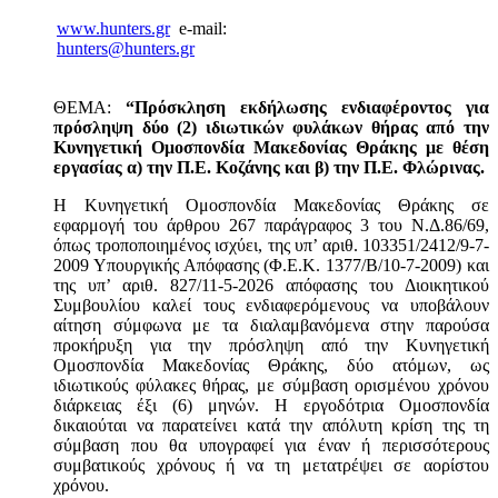
www.hunters.gr
e-mail:
hunters@hunters.gr
ΘΕΜΑ:
“Πρόσκληση εκδήλωσης ενδιαφέροντος για
πρόσληψη δύο (2) ιδιωτικών φυλάκων θήρας από την
Κυνηγετική Ομοσπονδία Μακεδονίας Θράκης με θέση
εργασίας α) την Π.Ε. Κοζάνης και β) την Π.Ε. Φλώρινας.
Η Κυνηγετική Ομοσπονδία Μακεδονίας Θράκης σε
εφαρμογή του άρθρου 267 παράγραφος 3 του Ν.Δ.86/69,
όπως τροποποιημένος ισχύει, της υπ’ αριθ. 103351/2412/9-7-
2009 Υπουργικής Απόφασης (Φ.Ε.Κ. 1377/Β/10-7-2009) και
της υπ’ αριθ. 827/11-5-2026 απόφασης του Διοικητικού
Συμβουλίου καλεί τους ενδιαφερόμενους να υποβάλουν
αίτηση σύμφωνα με τα διαλαμβανόμενα στην παρούσα
προκήρυξη για την πρόσληψη από την Κυνηγετική
Ομοσπονδία Μακεδονίας Θράκης, δύο ατόμων, ως
ιδιωτικούς φύλακες θήρας, με σύμβαση ορισμένου χρόνου
διάρκειας έξι (6) μηνών. Η εργοδότρια Ομοσπονδία
δικαιούται να παρατείνει κατά την απόλυτη κρίση της τη
σύμβαση που θα υπογραφεί για έναν ή περισσότερους
συμβατικούς χρόνους ή να τη μετατρέψει σε αορίστου
χρόνου.