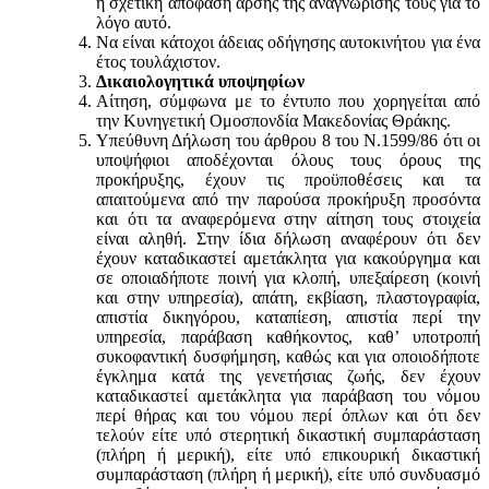
η σχετική απόφαση άρσης της αναγνώρισής τους για το
λόγο αυτό.
Να είναι κάτοχοι άδειας οδήγησης αυτοκινήτου για ένα
έτος τουλάχιστον.
Δικαιολογητικά υποψηφίων
Αίτηση, σύμφωνα με το έντυπο που χορηγείται από
την Κυνηγετική Ομοσπονδία Μακεδονίας Θράκης.
Υπεύθυνη Δήλωση του άρθρου 8 του Ν.1599/86 ότι οι
υποψήφιοι αποδέχονται όλους τους όρους της
προκήρυξης, έχουν τις προϋποθέσεις και τα
απαιτούμενα από την παρούσα προκήρυξη προσόντα
και ότι τα αναφερόμενα στην αίτηση τους στοιχεία
είναι αληθή. Στην ίδια δήλωση αναφέρουν ότι δεν
έχουν καταδικαστεί αμετάκλητα για κακούργημα και
σε οποιαδήποτε ποινή για κλοπή, υπεξαίρεση (κοινή
και στην υπηρεσία), απάτη, εκβίαση, πλαστογραφία,
απιστία δικηγόρου, καταπίεση, απιστία περί την
υπηρεσία, παράβαση καθήκοντος, καθ’ υποτροπή
συκοφαντική δυσφήμηση, καθώς και για οποιοδήποτε
έγκλημα κατά της γενετήσιας ζωής, δεν έχουν
καταδικαστεί αμετάκλητα για παράβαση του νόμου
περί θήρας και του νόμου περί όπλων και ότι δεν
τελούν είτε υπό στερητική δικαστική συμπαράσταση
(πλήρη ή μερική), είτε υπό επικουρική δικαστική
συμπαράσταση (πλήρη ή μερική), είτε υπό συνδυασμό