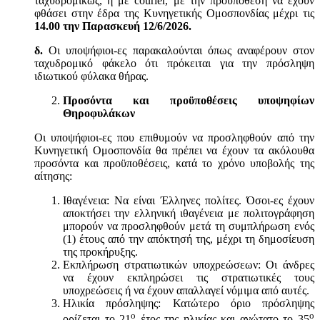
ταχυδρομικώς, ή με courier, με την προϋπόθεση να έχουν
φθάσει στην έδρα της Κυνηγετικής Ομοσπονδίας μέχρι τις
14.00 την Παρασκευή 12
/6/2026.
δ.
Οι υποψήφιοι-ες παρακαλούνται όπως αναφέρουν στον
ταχυδρομικό φάκελο ότι πρόκειται για την πρόσληψη
ιδιωτικού φύλακα θήρας.
Προσόντα και προϋποθέσεις υποψηφίων
Θηροφυλάκων
Οι υποψήφιοι-ες που επιθυμούν να προσληφθούν από την
Κυνηγετική Ομοσπονδία θα πρέπει να έχουν τα ακόλουθα
προσόντα και προϋποθέσεις, κατά το χρόνο υποβολής της
αίτησης:
Ιθαγένεια: Να είναι Έλληνες πολίτες. Όσοι-ες έχουν
αποκτήσει την ελληνική ιθαγένεια με πολιτογράφηση
μπορούν να προσληφθούν μετά τη συμπλήρωση ενός
(1) έτους από την απόκτησή της, μέχρι τη δημοσίευση
της προκήρυξης.
Εκπλήρωση στρατιωτικών υποχρεώσεων: Οι άνδρες
να έχουν εκπληρώσει τις στρατιωτικές τους
υποχρεώσεις ή να έχουν απαλλαγεί νόμιμα από αυτές.
Ηλικία πρόσληψης: Κατώτερο όριο πρόσληψης
ο
ο
ορίζεται το 21
έτος της ηλικίας και ανώτατο το 35