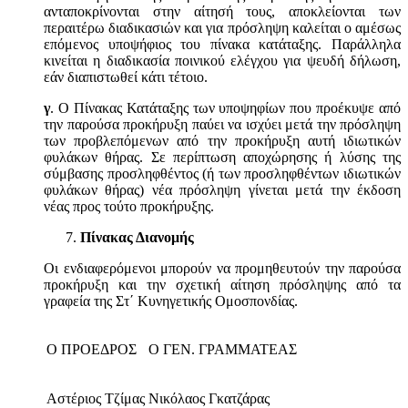
ανταποκρίνονται στην αίτησή τους, αποκλείονται των
περαιτέρω διαδικασιών και για πρόσληψη καλείται ο αμέσως
επόμενος υποψήφιος του πίνακα κατάταξης. Παράλληλα
κινείται η διαδικασία ποινικού ελέγχου για ψευδή δήλωση,
εάν διαπιστωθεί κάτι τέτοιο.
γ
. Ο Πίνακας Κατάταξης των υποψηφίων που προέκυψε από
την παρούσα προκήρυξη παύει να ισχύει μετά την πρόσληψη
των προβλεπόμενων από την προκήρυξη αυτή ιδιωτικών
φυλάκων θήρας. Σε περίπτωση αποχώρησης ή λύσης της
σύμβασης προσληφθέντος (ή των προσληφθέντων ιδιωτικών
φυλάκων θήρας) νέα πρόσληψη γίνεται μετά την έκδοση
νέας προς τούτο προκήρυξης.
Πίνακας Διανομής
Οι ενδιαφερόμενοι μπορούν να προμηθευτούν την παρούσα
προκήρυξη και την σχετική αίτηση πρόσληψης από τα
γραφεία της Στ΄ Κυνηγετικής Ομοσπονδίας.
Ο ΠΡΟΕΔΡΟΣ
Ο ΓΕΝ. ΓΡΑΜΜΑΤΕΑΣ
Αστέριος Τζίμας
Νικόλαος Γκατζάρας