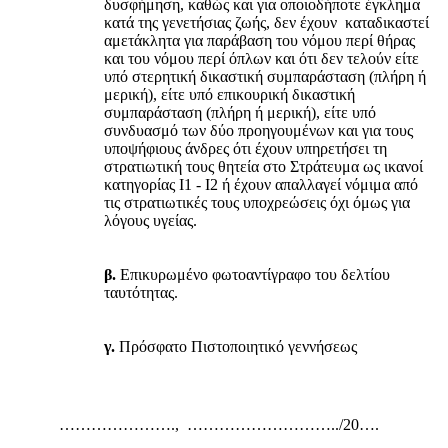
δυσφήμηση, καθώς και για οποιοδήποτε έγκλημα
κατά της γενετήσιας ζωής, δεν έχουν καταδικαστεί
αμετάκλητα για παράβαση του νόμου περί θήρας
και του νόμου περί όπλων και ότι δεν τελούν είτε
υπό στερητική δικαστική συμπαράσταση (πλήρη ή
μερική), είτε υπό επικουρική δικαστική
συμπαράσταση (πλήρη ή μερική), είτε υπό
συνδυασμό των δύο προηγουμένων και για τους
υποψήφιους άνδρες ότι έχουν υπηρετήσει τη
στρατιωτική τους θητεία στο Στράτευμα ως ικανοί
κατηγορίας Ι1 - Ι2 ή έχουν απαλλαγεί νόμιμα από
τις στρατιωτικές τους υποχρεώσεις όχι όμως για
λόγους υγείας.
β.
Επικυρωμένο φωτοαντίγραφο του δελτίου
ταυτότητας.
γ.
Πρόσφατο Πιστοποιητικό γεννήσεως
…………………., ………………………../20….