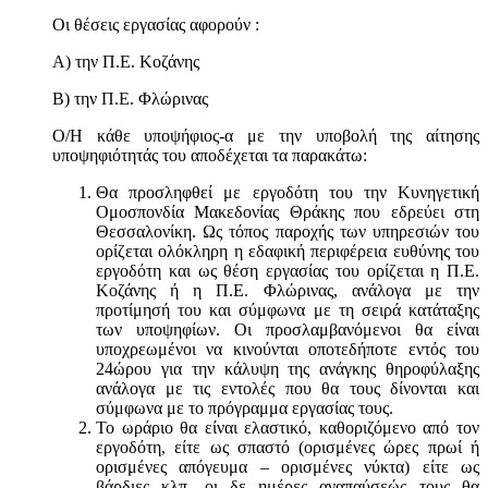
Οι θέσεις εργασίας αφορούν :
Α) την Π.Ε. Κοζάνης
Β) την Π.Ε. Φλώρινας
Ο/Η κάθε υποψήφιος-α με την υποβολή της αίτησης
υποψηφιότητάς του αποδέχεται τα παρακάτω:
Θα προσληφθεί με εργοδότη του την Κυνηγετική
Ομοσπονδία Μακεδονίας Θράκης που εδρεύει στη
Θεσσαλονίκη. Ως τόπος παροχής των υπηρεσιών του
ορίζεται ολόκληρη η εδαφική περιφέρεια ευθύνης του
εργοδότη και ως θέση εργασίας του ορίζεται η Π.Ε.
Κοζάνης ή η Π.Ε. Φλώρινας, ανάλογα με την
προτίμησή του και σύμφωνα με τη σειρά κατάταξης
των υποψηφίων. Οι προσλαμβανόμενοι θα είναι
υποχρεωμένοι να κινούνται οποτεδήποτε εντός του
24ώρου για την κάλυψη της ανάγκης θηροφύλαξης
ανάλογα με τις εντολές που θα τους δίνονται και
σύμφωνα με το πρόγραμμα εργασίας τους.
Το ωράριο θα είναι ελαστικό, καθοριζόμενο από τον
εργοδότη, είτε ως σπαστό (ορισμένες ώρες πρωί ή
ορισμένες απόγευμα – ορισμένες νύκτα) είτε ως
βάρδιες κλπ, οι δε ημέρες αναπαύσεώς τους θα