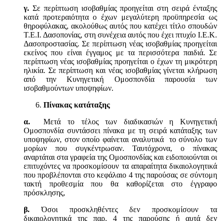
γ.
Σε περίπτωση ισοβαθμίας προηγείται στη σειρά ένταξης
κατά προτεραιότητα ο έχων μεγαλύτερη προϋπηρεσία ως
θηροφύλακας, ακολούθως αυτός που κατέχει τίτλο σπουδών
Τ.Ε.Ι. Δασοπονίας, στη συνέχεια αυτός που έχει πτυχίο Ι.Ε.Κ.
Δασοπροστασίας. Σε περίπτωση νέας ισοβαθμίας προηγείται
εκείνος που είναι έγγαμος με τα περισσότερα παιδιά. Σε
περίπτωση νέας ισοβαθμίας προηγείται ο έχων τη μικρότερη
ηλικία. Σε περίπτωση και νέας ισοβαθμίας γίνεται κλήρωση
από την Κυνηγετική Ομοσπονδία παρουσία των
ισοβαθμούντων υποψηφίων.
Πίνακας κατάταξης
α.
Μετά το τέλος των διαδικασιών η Κυνηγετική
Ομοσπονδία συντάσσει πίνακα με τη σειρά κατάταξης των
υποψηφίων, στον οποίο φαίνεται αναλυτικά το σύνολο των
μορίων που συγκέντρωσαν. Ταυτόχρονα, ο πίνακας
αναρτάται στα γραφεία της Ομοσπονδίας και ειδοποιούνται οι
επιτυχόντες να προσκομίσουν τα απαραίτητα δικαιολογητικά
που προβλέπονται στο κεφάλαιο 4 της παρούσας σε σύντομη
τακτή προθεσμία που θα καθορίζεται στο έγγραφο
πρόσκλησης,
β.
Όσοι προσκληθέντες δεν προσκομίσουν τα
δικαιολογητικά της παρ. 4 της παρούσης ή αυτά δεν