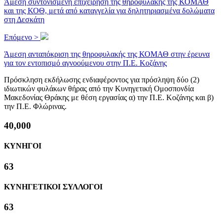
Άμεση συντονισμένη επιχείρηση της θηροφυλακής της ΚΟΜΑΘ
και της ΚΟΘ, μετά από καταγγελία για δηλητηριασμένα δολώματα
στη Δεσκάτη
Επόμενο >
Άμεση ανταπόκριση της θηροφυλακής της ΚΟΜΑΘ στην έρευνα
για τον εντοπισμό αγνοούμενου στην Π.Ε. Κοζάνης
Πρόσκληση εκδήλωσης ενδιαφέροντος για πρόσληψη δύο (2)
ιδιωτικών φυλάκων θήρας από την Κυνηγετική Ομοσπονδία
Μακεδονίας Θράκης με θέση εργασίας α) την Π.Ε. Κοζάνης και β)
την Π.Ε. Φλώρινας.
40,000
ΚΥΝΗΓΟΙ
63
ΚΥΝΗΓΕΤΙΚΟΙ ΣΥΛΛΟΓΟΙ
63