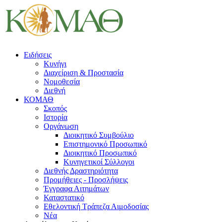
Ειδήσεις
Κυνήγι
Διαχείριση & Προστασία
Νομοθεσία
Διεθνή
ΚΟΜΑΘ
Σκοπός
Ιστορία
Οργάνωση
Διοικητικό Συμβούλιο
Επιστημονικό Προσωπικό
Διοικητικό Προσωπικό
Κυνηγετικοί Σύλλογοι
Διεθνής Δραστηριότητα
Προμήθειες - Προσλήψεις
Έγγραφα Αιτημάτων
Καταστατικό
Εθελοντική Τράπεζα Αιμοδοσίας
Νέα