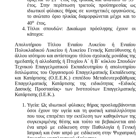
έτος. Στην περίπτωση τριετούς προϋπηρεσίας ως
ιδιωτικοί φύλακες θήρας σε κυνηγετικές οργανώσεις,
το ανώτατο όριο ηλικίας διαμορφώνεται μέχρι και το
ο
40
έτος.
Τίτλοι σπουδών: Δικαίωμα πρόσληψης έχουν οι
κάτοχοι:
Απολυτήριου Τίτλου Ενιαίου Λυκείου ή Ενιαίου
Πολυκλαδικού Λυκείου ή Λυκείου Γενικής Κατεύθυνσης ή
άλλου ισότιμου και αντίστοιχου τίτλου σχολικής μονάδας της
ημεδαπής ή αλλοδαπής ή Πτυχίου Α΄ ή Β΄ κύκλου Σπουδών
Τεχνικού Επαγγελματικού Εκπαιδευτηρίου ή απολυτηρίου
διπλώματος του Οργανισμού Επαγγελματικής Εκπαίδευσης
και Κατάρτισης (Ο.Ε.Ε.Κ.) επιπέδου Μεταδευτεροβάθμιας
Επαγγελματικής Κατάρτισης της ειδικότητας «Ειδικός
Δασικής Προστασίας» των Ινστιτούτων Επαγγελματικής
Κατάρτισης (Ι.Ε.Κ.).
Υγεία: Ως ιδιωτικοί φύλακες θήρας προσλαμβάνονται
όσοι έχουν την υγεία και τη φυσική καταλληλότητα
που τους επιτρέπει την εκτέλεση των καθηκόντων της
συγκεκριμένης θέσης και τούτο να βεβαιώνεται από
ένα ιατρό με ειδίκευση στην Παθολογία ή Γενική
Ιατρική και έναν ιατρό με ειδίκευση στην Ψυχιατρική