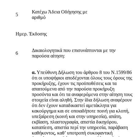
Κατέχω Άδεια Οδήγησης με
5
αριθμό
Ημερ. Έκδοσης
Δικαιολογητικά που επισυνάπτονται με την
6
παρούσα αίτηση:
α.
Υπεύθυνη Δήλωση του άρθρου 8 του Ν.1599/86
ότι οι υποψήφιοι αποδέχονται όλους τους όρους της
προκήρυξης, έχουν τις προϋποθέσεις και τα
απαιτούμενα από την παρούσα προκήρυξη
προσόντα και ότι τα αναφερόμενα στην αίτηση τους
στοιχεία είναι αληθή. Στην ίδια δήλωση αναφέρουν
ότι δεν έχουν καταδικαστεί αμετάκλητα για
κακούργημα και σε οποιαδήποτε ποινή για κλοπή,
υπεξαίρεση (κοινή και στην υπηρεσία), απάτη,
εκβίαση, πλαστογραφία, απιστία δικηγόρου,
καταπίεση, απιστία περί την υπηρεσία, παράβαση
καθήκοντος, καθ’ υποτροπή συκοφαντική