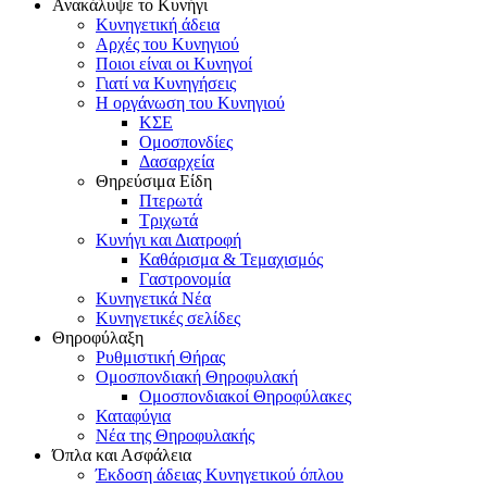
Ανακάλυψε το Κυνήγι
Κυνηγετική άδεια
Αρχές του Κυνηγιού
Ποιοι είναι οι Κυνηγοί
Γιατί να Κυνηγήσεις
Η οργάνωση του Κυνηγιού
ΚΣΕ
Ομοσπονδίες
Δασαρχεία
Θηρεύσιμα Είδη
Πτερωτά
Τριχωτά
Κυνήγι και Διατροφή
Καθάρισμα & Τεμαχισμός
Γαστρονομία
Κυνηγετικά Νέα
Κυνηγετικές σελίδες
Θηροφύλαξη
Ρυθμιστική Θήρας
Ομοσπονδιακή Θηροφυλακή
Oμοσπονδιακοί Θηροφύλακες
Καταφύγια
Νέα της Θηροφυλακής
Όπλα και Ασφάλεια
Έκδοση άδειας Κυνηγετικού όπλου