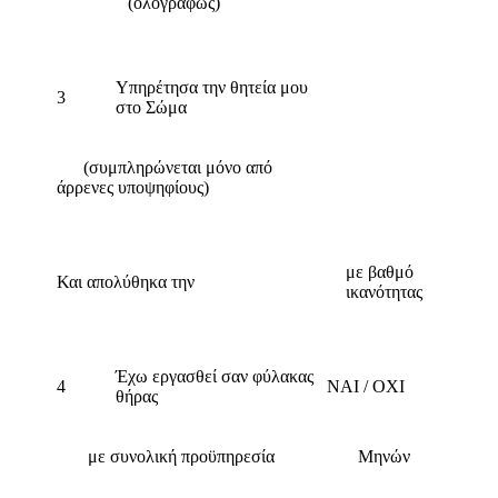
(ολογράφως)
Υπηρέτησα την θητεία μου
3
στο Σώμα
(συμπληρώνεται μόνο από
άρρενες υποψηφίους)
με βαθμό
Και απολύθηκα την
ικανότητας
Έχω εργασθεί σαν φύλακας
4
ΝΑΙ / ΟΧΙ
θήρας
με συνολική προϋπηρεσία
Μηνών