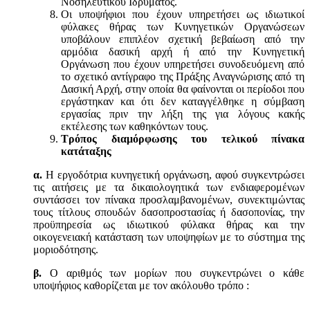
Νοσηλευτικού Ιδρύματος.
Οι υποψήφιοι που έχουν υπηρετήσει ως ιδιωτικοί
φύλακες θήρας των Κυνηγετικών Οργανώσεων
υποβάλουν επιπλέον σχετική βεβαίωση από την
αρμόδια δασική αρχή ή από την Κυνηγετική
Οργάνωση που έχουν υπηρετήσει συνοδευόμενη από
το σχετικό αντίγραφο της Πράξης Αναγνώρισης από τη
Δασική Αρχή, στην οποία θα φαίνονται οι περίοδοι που
εργάστηκαν και ότι δεν καταγγέλθηκε η σύμβαση
εργασίας πριν την λήξη της για λόγους κακής
εκτέλεσης των καθηκόντων τους.
Τρόπος διαμόρφωσης του τελικού πίνακα
κατάταξης
α.
Η εργοδότρια κυνηγετική οργάνωση, αφού συγκεντρώσει
τις αιτήσεις με τα δικαιολογητικά των ενδιαφερομένων
συντάσσει τον πίνακα προσλαμβανομένων, συνεκτιμώντας
τους τίτλους σπουδών δασοπροστασίας ή δασοπονίας, την
προϋπηρεσία ως ιδιωτικού φύλακα θήρας και την
οικογενειακή κατάσταση των υποψηφίων με το σύστημα της
μοριοδότησης.
β.
Ο αριθμός των μορίων που συγκεντρώνει ο κάθε
υποψήφιος καθορίζεται με τον ακόλουθο τρόπο :