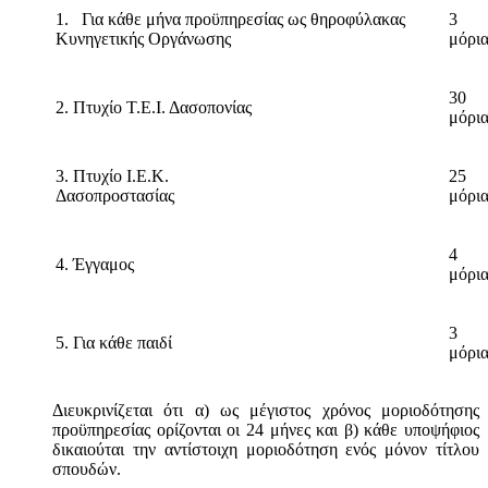
1. Για κάθε μήνα προϋπηρεσίας ως θηροφύλακας
3
Κυνηγετικής Οργάνωσης
μόρι
30
2. Πτυχίο Τ.Ε.Ι. Δασοπονίας
μόρι
3. Πτυχίο Ι.Ε.Κ.
25
Δασοπροστασίας
μόρι
4
4. Έγγαμος
μόρι
3
5. Για κάθε παιδί
μόρι
Διευκρινίζεται ότι α) ως μέγιστος χρόνος μοριοδότησης
προϋπηρεσίας ορίζονται οι 24 μήνες και β) κάθε υποψήφιος
δικαιούται την αντίστοιχη μοριοδότηση ενός μόνον τίτλου
σπουδών.