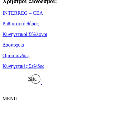
Χρήσιμοι Σύνδεσμοι:
ΙΝΤΕRREG – CEA
Ρυθμιστική θήρας
Κυνηγετικοί Σύλλογοι
Δασαρχεία
Ομοσπονδίες
Κυνηγετικές Σελίδες
Powered by
| Copyright 2026 © • Κυνηγετική Ομοσπονδία
Μακεδονίας Θράκης
MENU