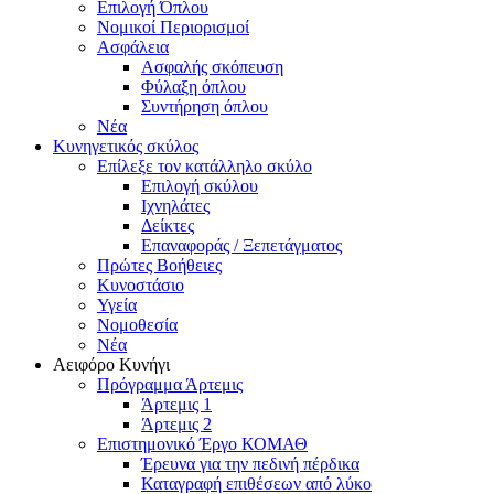
Επιλογή Όπλου
Νομικοί Περιορισμοί
Ασφάλεια
Ασφαλής σκόπευση
Φύλαξη όπλου
Συντήρηση όπλου
Νέα
Κυνηγετικός σκύλος
Επίλεξε τον κατάλληλο σκύλο
Επιλογή σκύλου
Ιχνηλάτες
Δείκτες
Επαναφοράς / Ξεπετάγματος
Πρώτες Βοήθειες
Κυνοστάσιο
Υγεία
Νομοθεσία
Νέα
Αειφόρο Κυνήγι
Πρόγραμμα Άρτεμις
Άρτεμις 1
Άρτεμις 2
Επιστημονικό Έργο ΚΟΜΑΘ
Έρευνα για την πεδινή πέρδικα
Καταγραφή επιθέσεων από λύκο