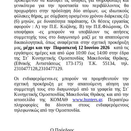
προκειμένου να καλύψει τις ανάγκες για Θηροφύλαξη και
γενικότερα για την προστασία του περιβάλλοντος θα
προχωρήσει στην πρόσληψη δύο ατόμων, ως ιδιωτικούς
φύλακες θήρας, με σύμβαση ορισμένου χρόνου διάρκειας έξι
(6) μηνών, με δυνατότητα παράτασης. Οι θέσεις εργασίας
αφορούν : Α) την Π.Ε. Κοζάνης. Β) την Π.Ε.Φλώρινας. Οι
υποψήφιοι -ες μπορούν να υποβάλουν τις αιτήσεις
συμμετοχής τους στο διαγωνισμό μαζί με τα απαιτούμενα
δικαιολογητικά, όπως αναφέρεται στην σχετική προκήρυξη
μας,
μέχρι και την Παρασκευή 12 Ιουνίου 2026
κατά τις
εργάσιμες ημέρες και από ώρα 10:00 έως 14:00 στην έδρα
της Στ΄ Κυνηγετικής Ομοσπονδίας Μακεδονίας Θράκης,
(Εθνικής Αντιστάσεως 173-175) Τ.Κ. 55134, τηλ.
2310477128,2310477129.
Οι ενδιαφερόμενοι-ες μπορούν να προμηθευτούν την
σχετική προκήρυξη με την απαιτούμενη αίτηση για
συμμετοχή τους στο διαγωνισμό από τα γραφεία της Στ΄
Κυνηγετικής Ομοσπονδίας Μακεδονίας Θράκης και από την
ιστοσελίδα της ΚΟΜΑΘ
www.hunters.gr
. Περαιτέρω
πληροφορίες θα δίνονται στους ενδιαφερόμενους
τηλεφωνικώς από την Ομοσπονδία.
Ο Πρόεδρος