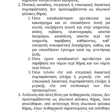
δημοσίου νοσηλευτικού ιδρύματος.
Ποινική καταδίκη, στερητική ή επικουρική δικαστική
συμπαράσταση: Δεν προσλαμβάνονται ως ιδιωτικοί
φύλακες θήρας:
Όσοι καταδικάστηκαν αμετάκλητα για
κακούργημα και σε οποιαδήποτε ποινή για
κλοπή, υπεξαίρεση (κοινή και στην υπηρεσία),
απάτη, εκβίαση, πλαστογραφία, απιστία
δικηγόρου, καταπίεση, απιστία περί την
υπηρεσία, παράβαση καθήκοντος, καθ’
υποτροπή συκοφαντική δυσφήμηση, καθώς και
για οποιοδήποτε έγκλημα κατά της γενετήσιας
ζωής.
Όσοι έχουν καταδικαστεί αμετάκλητα για
παράβαση του νόμου περί θήρας και του νόμου
περί όπλων.
Όσοι τελούν είτε υπό στερητική δικαστική
συμπαράσταση (πλήρη ή μερική), είτε υπό
επικουρική δικαστική συμπαράσταση (πλήρη ή
μερική), είτε υπό συνδυασμό των δύο
προηγουμένων.
Απόλυση από άλλη θέση για πειθαρχικούς λόγους: Δεν
προσλαμβάνονται ως ιδιωτικοί φύλακες θήρας, όσοι
απολύθηκαν, από αντίστοιχη θέση ιδιωτικού φύλακα
θήρας, λόγω πειθαρχικού παραπτώματος και εκδόθηκε