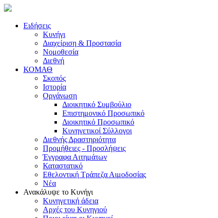
Ειδήσεις
Κυνήγι
Διαχείριση & Προστασία
Νομοθεσία
Διεθνή
ΚΟΜΑΘ
Σκοπός
Ιστορία
Οργάνωση
Διοικητικό Συμβούλιο
Επιστημονικό Προσωπικό
Διοικητικό Προσωπικό
Κυνηγετικοί Σύλλογοι
Διεθνής Δραστηριότητα
Προμήθειες - Προσλήψεις
Έγγραφα Αιτημάτων
Καταστατικό
Εθελοντική Τράπεζα Αιμοδοσίας
Νέα
Ανακάλυψε το Κυνήγι
Κυνηγετική άδεια
Αρχές του Κυνηγιού