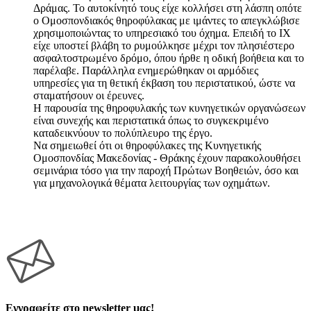
Δράμας. Το αυτοκίνητό τους είχε κολλήσει στη λάσπη οπότε
ο Ομοσπονδιακός θηροφύλακας με ιμάντες το απεγκλώβισε
χρησιμοποιώντας το υπηρεσιακό του όχημα. Επειδή το ΙΧ
είχε υποστεί βλάβη το ρυμούλκησε μέχρι τον πλησιέστερο
ασφαλτοστρωμένο δρόμο, όπου ήρθε η οδική βοήθεια και το
παρέλαβε. Παράλληλα ενημερώθηκαν οι αρμόδιες
υπηρεσίες για τη θετική έκβαση του περιστατικού, ώστε να
σταματήσουν οι έρευνες.
Η παρουσία της θηροφυλακής των κυνηγετικών οργανώσεων
είναι συνεχής και περιστατικά όπως το συγκεκριμένο
καταδεικνύουν το πολύπλευρο της έργο.
Να σημειωθεί ότι οι θηροφύλακες της Κυνηγετικής
Ομοσπονδίας Μακεδονίας - Θράκης έχουν παρακολουθήσει
σεμινάρια τόσο για την παροχή Πρώτων Βοηθειών, όσο και
για μηχανολογικά θέματα λειτουργίας των οχημάτων.
Εγγραφείτε στο newsletter μας!