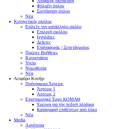
Ασφαλής σκόπευση
Φύλαξη όπλου
Συντήρηση όπλου
Νέα
Κυνηγετικός σκύλος
Επίλεξε τον κατάλληλο σκύλο
Επιλογή σκύλου
Ιχνηλάτες
Δείκτες
Επαναφοράς / Ξεπετάγματος
Πρώτες Βοήθειες
Κυνοστάσιο
Υγεία
Νομοθεσία
Νέα
Αειφόρο Κυνήγι
Πρόγραμμα Άρτεμις
Άρτεμις 1
Άρτεμις 2
Επιστημονικό Έργο ΚΟΜΑΘ
Έρευνα για την πεδινή πέρδικα
Καταγραφή επιθέσεων από λύκο
Νέα
Media
Λογότυπα