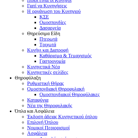
Ποιοι είναι οι Κυνηγοί
Γιατί να Κυνηγήσεις
Η οργάνωση του Κυνηγιού
ΚΣΕ
Ομοσπονδίες
Δασαρχεία
Θηρεύσιμα Είδη
Πτερωτά
Τριχωτά
Κυνήγι και Διατροφή
Καθάρισμα & Τεμαχισμός
Γαστρονομία
Κυνηγετικά Νέα
Κυνηγετικές σελίδες
Θηροφύλαξη
Ρυθμιστική Θήρας
Ομοσπονδιακή Θηροφυλακή
Oμοσπονδιακοί Θηροφύλακες
Καταφύγια
Νέα της Θηροφυλακής
Όπλα και Ασφάλεια
Έκδοση άδειας Κυνηγετικού όπλου
Επιλογή Όπλου
Νομικοί Περιορισμοί
Ασφάλεια