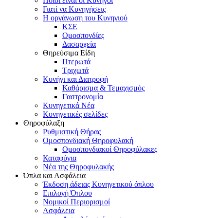
Ποιοι είναι οι Κυνηγοί
Γιατί να Κυνηγήσεις
Η οργάνωση του Κυνηγιού
ΚΣΕ
Ομοσπονδίες
Δασαρχεία
Θηρεύσιμα Είδη
Πτερωτά
Τριχωτά
Κυνήγι και Διατροφή
Καθάρισμα & Τεμαχισμός
Γαστρονομία
Κυνηγετικά Νέα
Κυνηγετικές σελίδες
Θηροφύλαξη
Ρυθμιστική Θήρας
Ομοσπονδιακή Θηροφυλακή
Oμοσπονδιακοί Θηροφύλακες
Καταφύγια
Νέα της Θηροφυλακής
Όπλα και Ασφάλεια
Έκδοση άδειας Κυνηγετικού όπλου
Επιλογή Όπλου
Νομικοί Περιορισμοί
Ασφάλεια