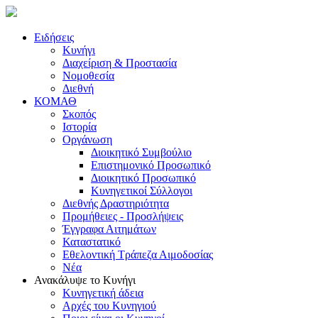
Ειδήσεις
Κυνήγι
Διαχείριση & Προστασία
Νομοθεσία
Διεθνή
ΚΟΜΑΘ
Σκοπός
Ιστορία
Οργάνωση
Διοικητικό Συμβούλιο
Επιστημονικό Προσωπικό
Διοικητικό Προσωπικό
Κυνηγετικοί Σύλλογοι
Διεθνής Δραστηριότητα
Προμήθειες - Προσλήψεις
Έγγραφα Αιτημάτων
Καταστατικό
Εθελοντική Τράπεζα Αιμοδοσίας
Νέα
Ανακάλυψε το Κυνήγι
Κυνηγετική άδεια
Αρχές του Κυνηγιού