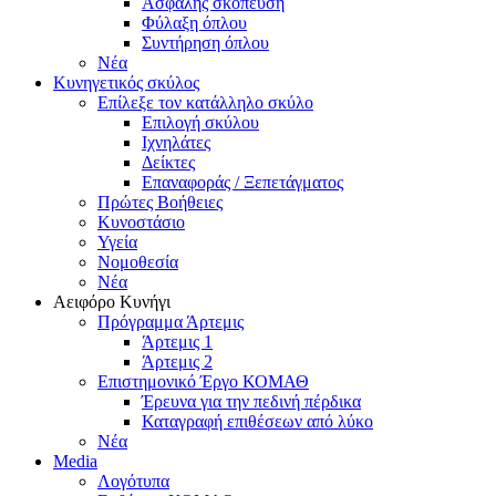
Ασφαλής σκόπευση
Φύλαξη όπλου
Συντήρηση όπλου
Νέα
Κυνηγετικός σκύλος
Επίλεξε τον κατάλληλο σκύλο
Επιλογή σκύλου
Ιχνηλάτες
Δείκτες
Επαναφοράς / Ξεπετάγματος
Πρώτες Βοήθειες
Κυνοστάσιο
Υγεία
Νομοθεσία
Νέα
Αειφόρο Κυνήγι
Πρόγραμμα Άρτεμις
Άρτεμις 1
Άρτεμις 2
Επιστημονικό Έργο ΚΟΜΑΘ
Έρευνα για την πεδινή πέρδικα
Καταγραφή επιθέσεων από λύκο
Νέα
Media
Λογότυπα