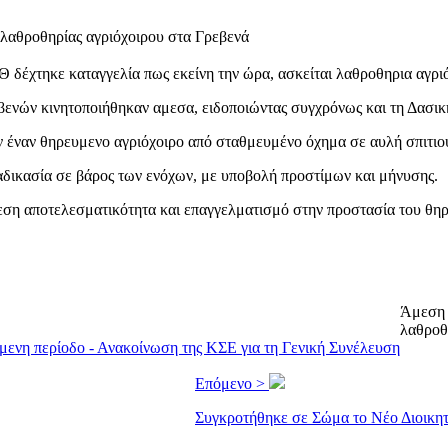
 δέχτηκε καταγγελία πως εκείνη την ώρα, ασκείται λαθροθηρια αγριό
ών κινητοποιήθηκαν αμεσα, ειδοποιώντας συγχρόνως και τη Δασικ
ν έναν θηρευμενο αγριόχοιρο από σταθμευμένο όχημα σε αυλή σπιτιού
αδικασία σε βάρος των ενόχων, με υποβολή προστίμων και μήνυσης.
η αποτελεσματικότητα και επαγγελματισμό στην προστασία του θηρ
Άμεση 
λαθροθ
όμενη περίοδο - Ανακοίνωση της ΚΣΕ για τη Γενική Συνέλευση
Επόμενο >
Συγκροτήθηκε σε Σώμα το Νέο Διοικητ