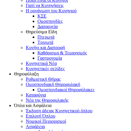
Ποιοι είναι οι Κυνηγοί
Γιατί να Κυνηγήσεις
Η οργάνωση του Κυνηγιού
ΚΣΕ
Ομοσπονδίες
Δασαρχεία
Θηρεύσιμα Είδη
Πτερωτά
Τριχωτά
Κυνήγι και Διατροφή
Καθάρισμα & Τεμαχισμός
Γαστρονομία
Κυνηγετικά Νέα
Κυνηγετικές σελίδες
Θηροφύλαξη
Ρυθμιστική Θήρας
Ομοσπονδιακή Θηροφυλακή
Oμοσπονδιακοί Θηροφύλακες
Καταφύγια
Νέα της Θηροφυλακής
Όπλα και Ασφάλεια
Έκδοση άδειας Κυνηγετικού όπλου
Επιλογή Όπλου
Νομικοί Περιορισμοί
Ασφάλεια