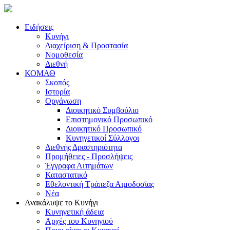
Ειδήσεις
Κυνήγι
Διαχείριση & Προστασία
Νομοθεσία
Διεθνή
ΚΟΜΑΘ
Σκοπός
Ιστορία
Οργάνωση
Διοικητικό Συμβούλιο
Επιστημονικό Προσωπικό
Διοικητικό Προσωπικό
Κυνηγετικοί Σύλλογοι
Διεθνής Δραστηριότητα
Προμήθειες - Προσλήψεις
Έγγραφα Αιτημάτων
Καταστατικό
Εθελοντική Τράπεζα Αιμοδοσίας
Νέα
Ανακάλυψε το Κυνήγι
Κυνηγετική άδεια
Αρχές του Κυνηγιού