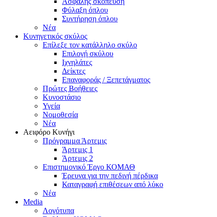
Ασφαλής σκόπευση
Φύλαξη όπλου
Συντήρηση όπλου
Νέα
Κυνηγετικός σκύλος
Επίλεξε τον κατάλληλο σκύλο
Επιλογή σκύλου
Ιχνηλάτες
Δείκτες
Επαναφοράς / Ξεπετάγματος
Πρώτες Βοήθειες
Κυνοστάσιο
Υγεία
Νομοθεσία
Νέα
Αειφόρο Κυνήγι
Πρόγραμμα Άρτεμις
Άρτεμις 1
Άρτεμις 2
Επιστημονικό Έργο ΚΟΜΑΘ
Έρευνα για την πεδινή πέρδικα
Καταγραφή επιθέσεων από λύκο
Νέα
Media
Λογότυπα