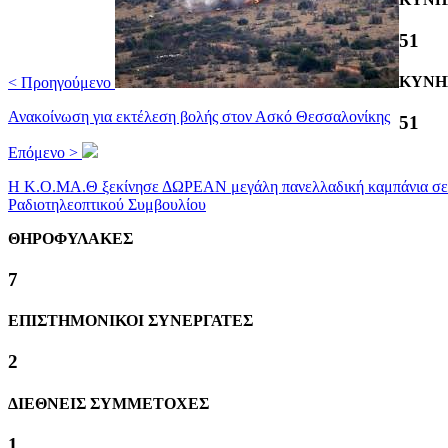
59
ΚΥΝΗ
< Προηγούμενο
Ανακοίνωση για εκτέλεση βολής στον Ασκό Θεσσαλονίκης
59
Επόμενο >
Η Κ.Ο.ΜΑ.Θ ξεκίνησε ΔΩΡΕΑΝ μεγάλη πανελλαδική καμπάνια σε τηλ
Ραδιοτηλεοπτικού Συμβουλίου
ΘΗΡΟΦΥΛΑΚΕΣ
8
ΕΠΙΣΤΗΜΟΝΙΚΟΙ ΣΥΝΕΡΓΑΤΕΣ
2
ΔΙΕΘΝΕΙΣ ΣΥΜΜΕΤΟΧΕΣ
1