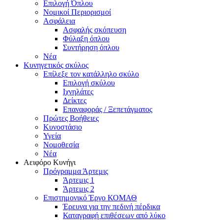
Επιλογή Όπλου
Νομικοί Περιορισμοί
Ασφάλεια
Ασφαλής σκόπευση
Φύλαξη όπλου
Συντήρηση όπλου
Νέα
Κυνηγετικός σκύλος
Επίλεξε τον κατάλληλο σκύλο
Επιλογή σκύλου
Ιχνηλάτες
Δείκτες
Επαναφοράς / Ξεπετάγματος
Πρώτες Βοήθειες
Κυνοστάσιο
Υγεία
Νομοθεσία
Νέα
Αειφόρο Κυνήγι
Πρόγραμμα Άρτεμις
Άρτεμις 1
Άρτεμις 2
Επιστημονικό Έργο ΚΟΜΑΘ
Έρευνα για την πεδινή πέρδικα
Καταγραφή επιθέσεων από λύκο