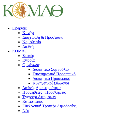
Ειδήσεις
Κυνήγι
Διαχείριση & Προστασία
Νομοθεσία
Διεθνή
ΚΟΜΑΘ
Σκοπός
Ιστορία
Οργάνωση
Διοικητικό Συμβούλιο
Επιστημονικό Προσωπικό
Διοικητικό Προσωπικό
Κυνηγετικοί Σύλλογοι
Διεθνής Δραστηριότητα
Προμήθειες - Προσλήψεις
Έγγραφα Αιτημάτων
Καταστατικό
Εθελοντική Τράπεζα Αιμοδοσίας
Νέα