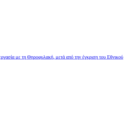
γασία με τη Θηροφυλακή, μετά από την έγκριση του Εθνικού