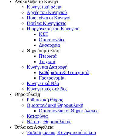
Ανακάλυψε το Κυνήγι
Κυνηγετική άδεια
Αρχές του Κυνηγιού
Ποιοι είναι οι Κυνηγοί
Γιατί να Κυνηγήσεις
Η οργάνωση του Κυνηγιού
ΚΣΕ
Ομοσπονδίες
Δασαρχεία
Θηρεύσιμα Είδη
Πτερωτά
Τριχωτά
Κυνήγι και Διατροφή
Καθάρισμα & Τεμαχισμός
Γαστρονομία
Κυνηγετικά Νέα
Κυνηγετικές σελίδες
Θηροφύλαξη
Ρυθμιστική Θήρας
Ομοσπονδιακή Θηροφυλακή
Oμοσπονδιακοί Θηροφύλακες
Καταφύγια
Νέα της Θηροφυλακής
Όπλα και Ασφάλεια
Έκδοση άδειας Κυνηγετικού όπλου