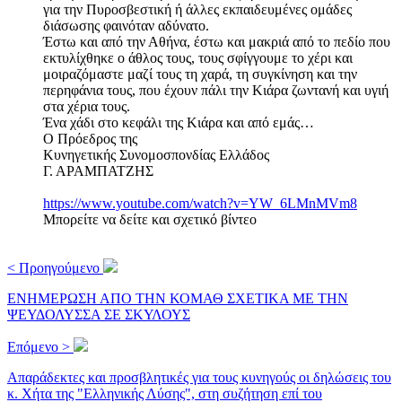
για την Πυροσβεστική ή άλλες εκπαιδευμένες ομάδες
διάσωσης φαινόταν αδύνατο.
Έστω και από την Αθήνα, έστω και μακριά από το πεδίο που
εκτυλίχθηκε ο άθλος τους, τους σφίγγουμε το χέρι και
μοιραζόμαστε μαζί τους τη χαρά, τη συγκίνηση και την
περηφάνια τους, που έχουν πάλι την Κιάρα ζωντανή και υγιή
στα χέρια τους.
Ένα χάδι στο κεφάλι της Κιάρα και από εμάς…
Ο Πρόεδρος της
Κυνηγετικής Συνομοσπονδίας Ελλάδος
Γ. ΑΡΑΜΠΑΤΖΗΣ
https://www.youtube.com/watch?v=YW_6LMnMVm8
Μπορείτε να δείτε και σχετικό βίντεο
< Προηγούμενο
ΕΝΗΜΕΡΩΣΗ ΑΠΟ ΤΗΝ ΚΟΜΑΘ ΣΧΕΤΙΚΑ ΜΕ ΤΗΝ
ΨΕΥΔΟΛΥΣΣΑ ΣΕ ΣΚΥΛΟΥΣ
Επόμενο >
Απαράδεκτες και προσβλητικές για τους κυνηγούς οι δηλώσεις του
κ. Χήτα της "Ελληνικής Λύσης", στη συζήτηση επί του