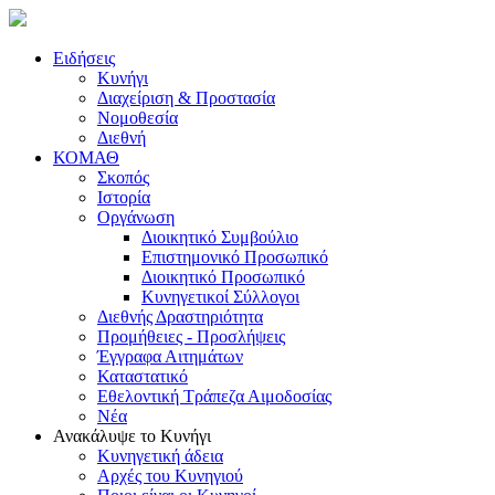
Ειδήσεις
Κυνήγι
Διαχείριση & Προστασία
Νομοθεσία
Διεθνή
ΚΟΜΑΘ
Σκοπός
Ιστορία
Οργάνωση
Διοικητικό Συμβούλιο
Επιστημονικό Προσωπικό
Διοικητικό Προσωπικό
Κυνηγετικοί Σύλλογοι
Διεθνής Δραστηριότητα
Προμήθειες - Προσλήψεις
Έγγραφα Αιτημάτων
Καταστατικό
Εθελοντική Τράπεζα Αιμοδοσίας
Νέα
Ανακάλυψε το Κυνήγι
Κυνηγετική άδεια
Αρχές του Κυνηγιού