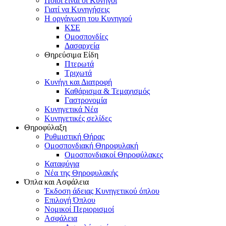
Ποιοι είναι οι Κυνηγοί
Γιατί να Κυνηγήσεις
Η οργάνωση του Κυνηγιού
ΚΣΕ
Ομοσπονδίες
Δασαρχεία
Θηρεύσιμα Είδη
Πτερωτά
Τριχωτά
Κυνήγι και Διατροφή
Καθάρισμα & Τεμαχισμός
Γαστρονομία
Κυνηγετικά Νέα
Κυνηγετικές σελίδες
Θηροφύλαξη
Ρυθμιστική Θήρας
Ομοσπονδιακή Θηροφυλακή
Oμοσπονδιακοί Θηροφύλακες
Καταφύγια
Νέα της Θηροφυλακής
Όπλα και Ασφάλεια
Έκδοση άδειας Κυνηγετικού όπλου
Επιλογή Όπλου
Νομικοί Περιορισμοί
Ασφάλεια