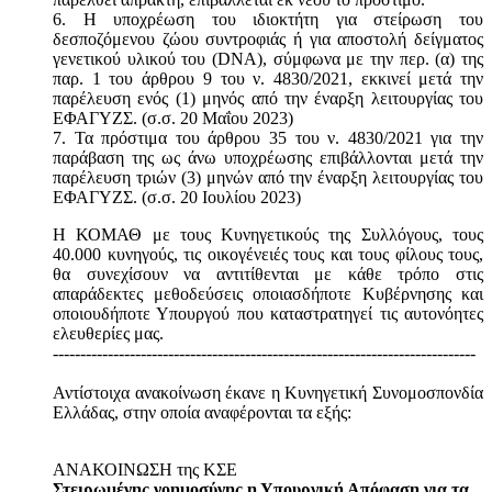
6. Η υποχρέωση του ιδιοκτήτη για στείρωση του
δεσποζόμενου ζώου συντροφιάς ή για αποστολή δείγματος
γενετικού υλικού του (DNA), σύμφωνα με την περ. (α) της
παρ. 1 του άρθρου 9 του ν. 4830/2021, εκκινεί μετά την
παρέλευση ενός (1) μηνός από την έναρξη λειτουργίας του
ΕΦΑΓΥΖΣ. (σ.σ. 20 Μαΐου 2023)
7. Τα πρόστιμα του άρθρου 35 του ν. 4830/2021 για την
παράβαση της ως άνω υποχρέωσης επιβάλλονται μετά την
παρέλευση τριών (3) μηνών από την έναρξη λειτουργίας του
ΕΦΑΓΥΖΣ. (σ.σ. 20 Ιουλίου 2023)
Η ΚΟΜΑΘ με τους Κυνηγετικούς της Συλλόγους, τους
40.000 κυνηγούς, τις οικογένειές τους και τους φίλους τους,
θα συνεχίσουν να αντιτίθενται με κάθε τρόπο στις
απαράδεκτες μεθοδεύσεις οποιασδήποτε Κυβέρνησης και
οποιουδήποτε Υπουργού που καταστρατηγεί τις αυτονόητες
ελευθερίες μας.
-----------------------------------------------------------------------------
Αντίστοιχα ανακοίνωση έκανε η Κυνηγετική Συνομοσπονδία
Ελλάδας, στην οποία αναφέρονται τα εξής:
ΑΝΑΚΟΙΝΩΣΗ της ΚΣΕ
Στειρωμένης νοημοσύνης η Υπουργική Απόφαση για τα