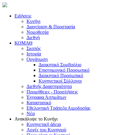
Ειδήσεις
Κυνήγι
Διαχείριση & Προστασία
Νομοθεσία
Διεθνή
ΚΟΜΑΘ
Σκοπός
Ιστορία
Οργάνωση
Διοικητικό Συμβούλιο
Επιστημονικό Προσωπικό
Διοικητικό Προσωπικό
Κυνηγετικοί Σύλλογοι
Διεθνής Δραστηριότητα
Προμήθειες - Προσλήψεις
Έγγραφα Αιτημάτων
Καταστατικό
Εθελοντική Τράπεζα Αιμοδοσίας
Νέα
Ανακάλυψε το Κυνήγι
Κυνηγετική άδεια
Αρχές του Κυνηγιού