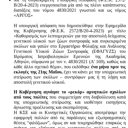
Β/20-4-2023) ενεργοποιείται μία από τις πλέον κατάπτυστες
διατάξεις του νόμου 4830/2021 γνωστού και ως νόμος
«ΑΡΓΟΣ»
Η υπουργική απόφαση που δημοσιεύθηκε στην Εφημερίδα
της Κυβέρνησης (Φ.Ε.Κ. 2572/Β/20-4-2023) με τίτλο
«Καθορισμός των λεπτομερειών για την αποστολή δείγματος
γενετικού υλικού των ζώων συντροφιάς και συγκεκριμένα
σκύλων και γατών στο Εργαστήριο Φύλαξης και Ανάλυσης
Γενετικού Υλικού Ζώων Συντροφιάς (ΕΦΑΓΥΖΣ) του
Ιδρύματος Ιατροβιολογικών Ερευνών της Ακαδημίας
Αθηνών, σύμφωνα με τον ν. 4830/2021 (Α’ 169), καθώς και
κάθε άλλο σχετικό θέμα», που εκδόθηκε
ένα μήνα πριν τις
εκλογές της 21ης Μαΐου,
έχει να κάνει με την υποχρεωτική
στείρωση των σκύλων – συντρόφων μας ή τη λήψη και
αποστολή γενετικού υλικού.
Η Κυβέρνηση αγνόησε το «ρεκόρ» αρνητικών σχολίων
από τους πολίτες
που συμμετείχαν στη διαβούλευση κατά
της υποχρεωτικής στείρωσης και υιοθέτησε εισηγήσεις
άγνωστης προέλευσης και σκοπιμότητας.
Η ΚΣΕ και οι Κυνηγετικές Οργανώσεις αποτρέψαμε την
εφαρμογή πολλών από τις παράλογες και εξωπραγματικές
θέσεις “φιλόζωων”, όμως αν και τεκμηριώθηκε επαρκώς η
ανάγκη για εξαίρεση των κυνηγετικών σκύλων από τη