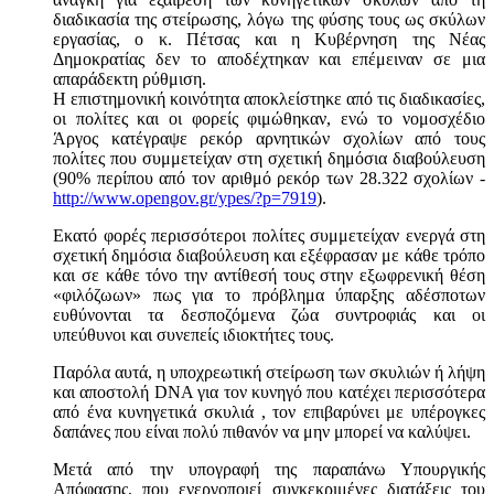
διαδικασία της στείρωσης, λόγω της φύσης τους ως σκύλων
εργασίας, ο κ. Πέτσας και η Κυβέρνηση της Νέας
Δημοκρατίας δεν το αποδέχτηκαν και επέμειναν σε μια
απαράδεκτη ρύθμιση.
Η επιστημονική κοινότητα αποκλείστηκε από τις διαδικασίες,
οι πολίτες και οι φορείς φιμώθηκαν, ενώ το νομοσχέδιο
Άργος κατέγραψε ρεκόρ αρνητικών σχολίων από τους
πολίτες που συμμετείχαν στη σχετική δημόσια διαβούλευση
(90% περίπου από τον αριθμό ρεκόρ των 28.322 σχολίων -
http://www.opengov.gr/ypes/?p=7919
).
Εκατό φορές περισσότεροι πολίτες συμμετείχαν ενεργά στη
σχετική δημόσια διαβούλευση και εξέφρασαν με κάθε τρόπο
και σε κάθε τόνο την αντίθεσή τους στην εξωφρενική θέση
«φιλόζωων» πως για τo πρόβλημα ύπαρξης αδέσποτων
ευθύνονται τα δεσποζόμενα ζώα συντροφιάς και οι
υπεύθυνοι και συνεπείς ιδιοκτήτες τους.
Παρόλα αυτά, η υποχρεωτική στείρωση των σκυλιών ή λήψη
και αποστολή DNA για τον κυνηγό που κατέχει περισσότερα
από ένα κυνηγετικά σκυλιά , τον επιβαρύνει με υπέρογκες
δαπάνες που είναι πολύ πιθανόν να μην μπορεί να καλύψει.
Μετά από την υπογραφή της παραπάνω Υπουργικής
Απόφασης, που ενεργοποιεί συγκεκριμένες διατάξεις του