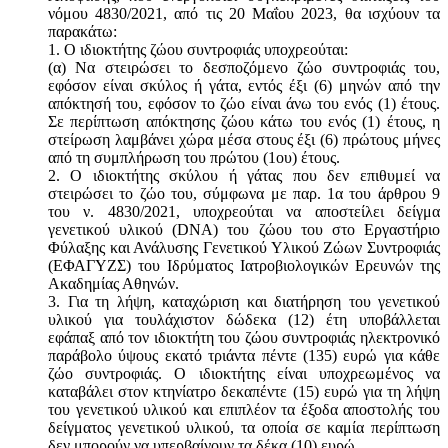
νόμου 4830/2021, από τις 20 Μαΐου 2023, θα ισχύουν τα
παρακάτω:
1. Ο ιδιοκτήτης ζώου συντροφιάς υποχρεούται:
(α) Να στειρώσει το δεσποζόμενο ζώο συντροφιάς του,
εφόσον είναι σκύλος ή γάτα, εντός έξι (6) μηνών από την
απόκτησή του, εφόσον το ζώο είναι άνω του ενός (1) έτους.
Σε περίπτωση απόκτησης ζώου κάτω του ενός (1) έτους, η
στείρωση λαμβάνει χώρα μέσα στους έξι (6) πρώτους μήνες
από τη συμπλήρωση του πρώτου (1ου) έτους.
2. Ο ιδιοκτήτης σκύλου ή γάτας που δεν επιθυμεί να
στειρώσει το ζώο του, σύμφωνα με παρ. 1α του άρθρου 9
του ν. 4830/2021, υποχρεούται να αποστείλει δείγμα
γενετικού υλικού (DNA) του ζώου του στο Εργαστήριο
Φύλαξης και Ανάλυσης Γενετικού Υλικού Ζώων Συντροφιάς
(ΕΦΑΓΥΖΣ) του Ιδρύματος Ιατροβιολογικών Ερευνών της
Ακαδημίας Αθηνών.
3. Για τη λήψη, καταχώριση και διατήρηση του γενετικού
υλικού για τουλάχιστον δώδεκα (12) έτη υποβάλλεται
εφάπαξ από τον ιδιοκτήτη του ζώου συντροφιάς ηλεκτρονικό
παράβολο ύψους εκατό τριάντα πέντε (135) ευρώ για κάθε
ζώο συντροφιάς. Ο ιδιοκτήτης είναι υποχρεωμένος να
καταβάλει στον κτηνίατρο δεκαπέντε (15) ευρώ για τη λήψη
του γενετικού υλικού και επιπλέον τα έξοδα αποστολής του
δείγματος γενετικού υλικού, τα οποία σε καμία περίπτωση
δεν μπορούν να υπερβαίνουν τα δέκα (10) ευρώ.