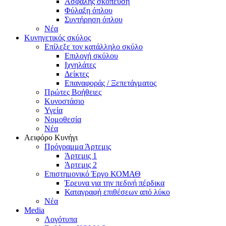
Ασφαλής σκόπευση
Φύλαξη όπλου
Συντήρηση όπλου
Νέα
Κυνηγετικός σκύλος
Επίλεξε τον κατάλληλο σκύλο
Επιλογή σκύλου
Ιχνηλάτες
Δείκτες
Επαναφοράς / Ξεπετάγματος
Πρώτες Βοήθειες
Κυνοστάσιο
Υγεία
Νομοθεσία
Νέα
Αειφόρο Κυνήγι
Πρόγραμμα Άρτεμις
Άρτεμις 1
Άρτεμις 2
Επιστημονικό Έργο ΚΟΜΑΘ
Έρευνα για την πεδινή πέρδικα
Καταγραφή επιθέσεων από λύκο
Νέα
Media
Λογότυπα