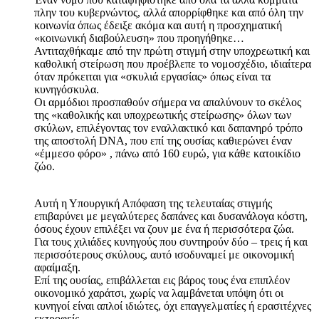
πλην του κυβερνώντος, αλλά απορρίφθηκε και από όλη την
κοινωνία όπως έδειξε ακόμα και αυτή η προσχηματική
«κοινωνική διαβούλευση» που προηγήθηκε…
Αντιταχθήκαμε από την πρώτη στιγμή στην υποχρεωτική και
καθολική στείρωση που προέβλεπε το νομοσχέδιο, ιδιαίτερα
όταν πρόκειται για «σκυλιά εργασίας» όπως είναι τα
κυνηγόσκυλα.
Οι αρμόδιοι προσπαθούν σήμερα να απαλύνουν το σκέλος
της «καθολικής και υποχρεωτικής στείρωσης» όλων των
σκύλων, επιλέγοντας τον εναλλακτικό και δαπανηρό τρόπο
της αποστολή DNA, που επί της ουσίας καθιερώνει έναν
«έμμεσο φόρο» , πάνω από 160 ευρώ, για κάθε κατοικίδιο
ζώο.
Αυτή η Υπουργική Απόφαση της τελευταίας στιγμής
επιβαρύνει με μεγαλύτερες δαπάνες και δυσανάλογα κόστη,
όσους έχουν επιλέξει να ζουν με ένα ή περισσότερα ζώα.
Για τους χιλιάδες κυνηγούς που συντηρούν δύο – τρεις ή και
περισσότερους σκύλους, αυτό ισοδυναμεί με οικονομική
αφαίμαξη.
Επί της ουσίας, επιβάλλεται εις βάρος τους ένα επιπλέον
οικονομικό χαράτσι, χωρίς να λαμβάνεται υπόψη ότι οι
κυνηγοί είναι απλοί ιδιώτες, όχι επαγγελματίες ή ερασιτέχνες
εκτροφείς.