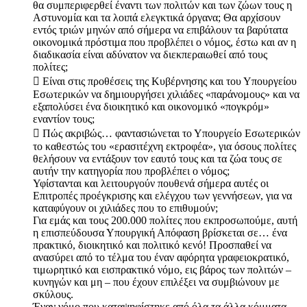
θα συμπεριφερθεί έναντι των πολιτών και των ζώων τους η
Αστυνομία και τα λοιπά ελεγκτικά όργανα; Θα αρχίσουν
εντός τριών μηνών από σήμερα να επιβάλουν τα βαρύτατα
οικονομικά πρόστιμα που προβλέπει ο νόμος, έστω και αν η
διαδικασία είναι αδύνατον να διεκπεραιωθεί από τους
πολίτες;
 Είναι στις προθέσεις της Κυβέρνησης και του Υπουργείου
Εσωτερικών να δημιουργήσει χιλιάδες «παράνομους» και να
εξαπολύσει ένα διοικητικό και οικονομικό «πογκρόμ»
εναντίον τους;
 Πώς ακριβώς… φαντασιώνεται το Υπουργείο Εσωτερικών
το καθεστώς του «ερασιτέχνη εκτροφέα», για όσους πολίτες
θελήσουν να εντάξουν τον εαυτό τους και τα ζώα τους σε
αυτήν την κατηγορία που προβλέπει ο νόμος;
Υφίστανται και λειτουργούν πουθενά σήμερα αυτές οι
Επιτροπές προέγκρισης και ελέγχου των γεννήσεων, για να
καταφύγουν οι χιλιάδες που το επιθυμούν;
Για εμάς και τους 200.000 πολίτες που εκπροσωπούμε, αυτή
η επισπεύδουσα Υπουργική Απόφαση βρίσκεται σε… ένα
πρακτικό, διοικητικό και πολιτικό κενό! Προσπαθεί να
ανασύρει από το τέλμα του έναν αφόρητα γραφειοκρατικό,
τιμωρητικό και εισπρακτικό νόμο, εις βάρος των πολιτών –
κυνηγών και μη – που έχουν επιλέξει να συμβιώνουν με
σκύλους.
Έναν νόμο που καταψηφίστηκε από όλα τα άλλα κόμματα