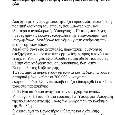
ζώα
Διαζύγιο με την πραγματικότητα έχει προφανώς αποκτήσει η
πολιτική διοίκηση του Υπουργείου Εσωτερικών, και
ιδιαίτερα ο αναπληρωτής Υπουργός κ. Πέτσας, που λίγες
ημέρες πριν τις εκλογές αποφάσισε την ενεργοποίηση των
«παγωμένων» διατάξεων του νόμου για τη στείρωση των
δεσποζόμενων ζώων.
Μετά από συνεχείς αναστολές, παρατάσεις, δυσνόητες
επεξηγήσεις και αντιφατικές ερμηνείες ως προς τι ισχύει και
τι όχι, το Υπουργείο εξακολουθεί να μπερδεύει του πάντες
με την νέα Απόφαση που δημοσιεύθηκε, ήδη, στην
Εφημερίδα της Κυβέρνησης.
Τα ερωτήματα παραμένουν αμείλικτα και τα διατυπώνουμε
ρητορικά μόνο, καθώς οι 200.000 κυνηγοί που
εκπροσωπούμε έχουν καταλάβει τι έχει διαπραχθεί εις βάρος
τους στο παρασκήνιο:
 Τι είναι αυτό που ανάγκασε τον απερχόμενο αναπλ.
Υπουργό κ. Πέτσα, σε μία εσπευσμένη Υπουργική Απόφαση
της τελευταίας στιγμής, μόλις ένα 24ωρο πριν το κλείσιμο
της Βουλής;
 Λειτουργεί το Εργαστήριο Φύλαξης και Ανάλυσης