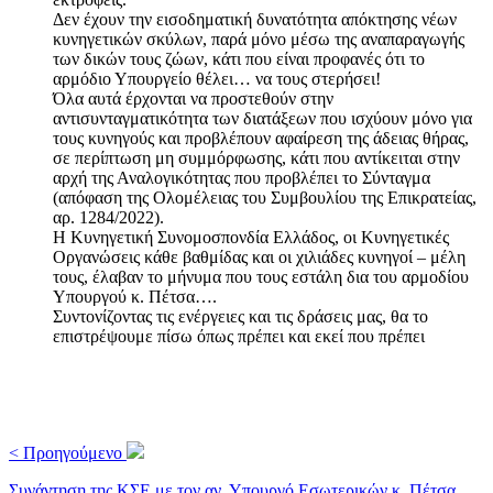
Δεν έχουν την εισοδηματική δυνατότητα απόκτησης νέων
κυνηγετικών σκύλων, παρά μόνο μέσω της αναπαραγωγής
των δικών τους ζώων, κάτι που είναι προφανές ότι το
αρμόδιο Υπουργείο θέλει… να τους στερήσει!
Όλα αυτά έρχονται να προστεθούν στην
αντισυνταγματικότητα των διατάξεων που ισχύουν μόνο για
τους κυνηγούς και προβλέπουν αφαίρεση της άδειας θήρας,
σε περίπτωση μη συμμόρφωσης, κάτι που αντίκειται στην
αρχή της Αναλογικότητας που προβλέπει το Σύνταγμα
(απόφαση της Ολομέλειας του Συμβουλίου της Επικρατείας,
αρ. 1284/2022).
Η Κυνηγετική Συνομοσπονδία Ελλάδος, οι Κυνηγετικές
Οργανώσεις κάθε βαθμίδας και οι χιλιάδες κυνηγοί – μέλη
τους, έλαβαν το μήνυμα που τους εστάλη δια του αρμοδίου
Υπουργού κ. Πέτσα….
Συντονίζοντας τις ενέργειες και τις δράσεις μας, θα το
επιστρέψουμε πίσω όπως πρέπει και εκεί που πρέπει
< Προηγούμενο
Συνάντηση της ΚΣΕ με τον αν. Υπουργό Εσωτερικών κ. Πέτσα