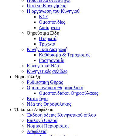
Ποιοι είναι οι Κυνηγοί
Γιατί να Κυνηγήσεις
Η οργάνωση του Κυνηγιού
ΚΣΕ
Ομοσπονδίες
Δασαρχεία
Θηρεύσιμα Είδη
Πτερωτά
Τριχωτά
Κυνήγι και Διατροφή
Καθάρισμα & Τεμαχισμός
Γαστρονομία
Κυνηγετικά Νέα
Κυνηγετικές σελίδες
Θηροφύλαξη
Ρυθμιστική Θήρας
Ομοσπονδιακή Θηροφυλακή
Oμοσπονδιακοί Θηροφύλακες
Καταφύγια
Νέα της Θηροφυλακής
Όπλα και Ασφάλεια
Έκδοση άδειας Κυνηγετικού όπλου
Επιλογή Όπλου
Νομικοί Περιορισμοί
Ασφάλεια