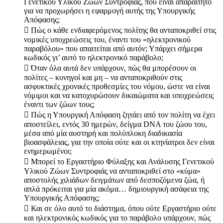
Γενετικού Υλικού Ζώων Συντροφιάς, που είναι απαραίτητο
για να προχωρήσει η εφαρμογή αυτής της Υπουργικής
Απόφασης;
 Πώς ο κάθε ενδιαφερόμενος πολίτης θα ανταποκριθεί στις
νομικές υποχρεώσεις του, έναντι του «ηλεκτρονικού
παραβόλου» που απαιτείται από αυτόν; Υπάρχει σήμερα
κωδικός γι’ αυτό το ηλεκτρονικό παράβολο;
 Όταν όλα αυτά δεν υπάρχουν, πώς θα μπορέσουν οι
πολίτες – κυνηγοί και μη – να ανταποκριθούν στις
ασφυκτικές χρονικές προθεσμίες του νόμου, ώστε να είναι
νόμιμοι και να κατοχυρώσουν δικαιώματα και υποχρεώσεις
έναντι των ζώων τους;
 Πώς η Υπουργική Απόφαση ζητάει από τον πολίτη να έχει
αποστείλει, εντός 30 ημερών, δείγμα DNA του ζώου του,
μέσα από μία αυστηρή και πολύπλοκη διαδικασία
βιοασφάλειας, για την οποία ούτε και οι κτηνίατροι δεν είναι
ενημερωμένοι;
 Μπορεί το Εργαστήριο Φύλαξης και Ανάλυσης Γενετικού
Υλικού Ζώων Συντροφιάς να ανταποκριθεί στο «κύμα»
αποστολής χιλιάδων δειγμάτων από δεσποζόμενα ζώα, ή
απλά πρόκειται για μία ακόμα… δημιουργική ασάφεια της
Υπουργικής Απόφασης;
 Και σε όλο αυτό το διάστημα, όπου ούτε Εργαστήριο ούτε
και ηλεκτρονικός κωδικός για το παράβολο υπάρχουν, πώς