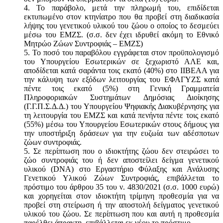
4. Το παράβολο, μετά την πληρωμή του, επιδίδεται
εκτυπωμένο στον κτηνίατρο που θα προβεί στη διαδικασία
λήψης του γενετικού υλικού του ζώου ο οποίος το δεσμεύει
μέσω του ΕΜΖΣ. (σ.σ. δεν έχει ιδρυθεί ακόμη το Εθνικό
Μητρώο Ζώων Συντροφιάς – ΕΜΖΣ)
5. Το ποσό του παραβόλου εγγράφεται στον προϋπολογισμό
του Υπουργείου Εσωτερικών σε ξεχωριστό ΑΛΕ και,
αποδίδεται κατά σαράντα τοις εκατό (40%) στο ΙΙΒΕΑΑ για
την κάλυψη των εξόδων λειτουργίας του ΕΦΑΓΥΖΣ κατά
πέντε τοις εκατό (5%) στη Γενική Γραμματεία
Πληροφοριακών Συστημάτων Δημόσιας Διοίκησης
(Γ.Γ.Π.Σ.Δ.Δ.) του Υπουργείου Ψηφιακής Διακυβέρνησης για
τη λειτουργία του ΕΜΖΣ και κατά πενήντα πέντε τοις εκατό
(55%) μέσω του Υπουργείου Εσωτερικών στους δήμους για
την υποστήριξη δράσεων για την ευζωία των αδέσποτων
ζώων συντροφιάς.
5. Σε περίπτωση που ο ιδιοκτήτης ζώου δεν στειρώσει το
ζώο συντροφιάς του ή δεν αποστείλει δείγμα γενετικού
υλικού (DNA) στο Εργαστήριο Φύλαξης και Ανάλυσης
Γενετικού Υλικού Ζώων Συντροφιάς, επιβάλλεται το
πρόστιμο του άρθρου 35 του ν. 4830/2021 (σ.σ. 1000 ευρώ)
και χορηγείται στον ιδιοκτήτη τρίμηνη προθεσμία για να
προβεί στη στείρωση ή την αποστολή δείγματος γενετικού
υλικού του ζώου. Σε περίπτωση που και αυτή η προθεσμία
παρέλθει άπρακτη, επιβάλλεται εκ νέου το πρόστιμο.